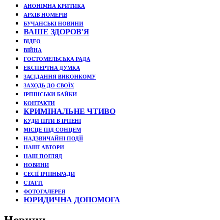
АНОНІМНА КРИТИКА
АРХІВ НОМЕРІВ
БУЧАНСЬКІ НОВИНИ
ВАШЕ ЗДОРОВ'Я
ВІДЕО
ВІЙНА
ГОСТОМЕЛЬСЬКА РАДА
ЕКСПЕРТНА ДУМКА
ЗАСІДАННЯ ВИКОНКОМУ
ЗАХОДЬ ДО СВОЇХ
ІРПІНСЬКИ БАЙКИ
КОНТАКТИ
КРИМІНАЛЬНЕ ЧТИВО
КУДИ ПІТИ В ІРПЕНІ
МІСЦЕ ПІД СОНЦЕМ
НАДЗВИЧАЙНІ ПОДЇЇ
НАШІ АВТОРИ
НАШ ПОГЛЯД
НОВИНИ
СЕСІЇ ІРПІНЬРАДИ
СТАТТІ
ФОТОГАЛЕРЕЯ
ЮРИДИЧНА ДОПОМОГА