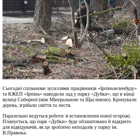
Сьогодні спільними зусиллями працівників «Ірпіньзеленбуду»
та КЖЕП «Ірпінь» наводили лад у парку «Дубки», що в кінці
вулиці Соборної (між Мінеральною та Щасливою). Кронували
дерева, згрібали сміття та листя.
Паралельно ведуться роботи зі встановлення нової огорожі.
Планується, що парк «Дубки» буде облаштовано й відкрито
для відвідувачів, як це зроблено неподалік у парку ім.
В.Правика.