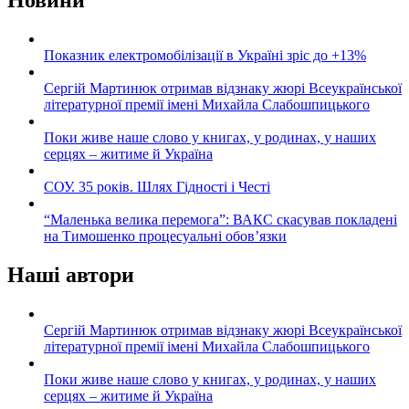
Новини
Показник електромобілізації в Україні зріс до +13%
Сергій Мартинюк отримав відзнаку жюрі Всеукраїнської
літературної премії імені Михайла Слабошпицького
Поки живе наше слово у книгах, у родинах, у наших
серцях – житиме й Україна
СОУ. 35 років. Шлях Гідності і Честі
“Маленька велика перемога”: ВАКС скасував покладені
на Тимошенко процесуальні обов’язки
Наші автори
Сергій Мартинюк отримав відзнаку жюрі Всеукраїнської
літературної премії імені Михайла Слабошпицького
Поки живе наше слово у книгах, у родинах, у наших
серцях – житиме й Україна