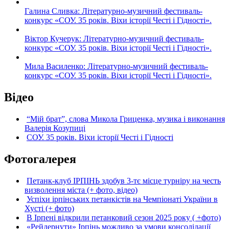
Галина Сливка: Літературно-музичний фестиваль-
конкурс «СОУ. 35 років. Віхи історії Честі і Гідності».
Віктор Кучерук: Літературно-музичний фестиваль-
конкурс «СОУ. 35 років. Віхи історії Честі і Гідності».
Мила Василенко: Літературно-музичний фестиваль-
конкурс «СОУ. 35 років. Віхи історії Честі і Гідності».
Відео
“Мій брат”, слова Микола Гриценка, музика і виконання
Валерія Козупиці
СОУ. 35 років. Віхи історії Честі і Гідності
Фотогалерея
Петанк-клуб ІРПІНЬ здобув 3-тє місце турніру на честь
визволення міста (+ фото, відео)
Успіхи ірпінських петанкістів на Чемпіонаті України в
Хусті (+ фото)
В Ірпені відкрили петанковий сезон 2025 року ( +фото)
«Рейдернути» Ірпінь можливо за умови консолідації