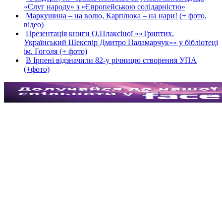
«Слуг народу» з «Європейською солідарністю»
Маркушина – на волю, Карплюка – на нари! (+ фото,
відео)
Презентація книги О.Плаксіної ««Триптих.
Український Шекспір Дмитро Паламарчук»» у бібліотеці
ім. Гоголя (+ фото)
В Ірпені відзначили 82-у річницю створення УПА
(+фото)