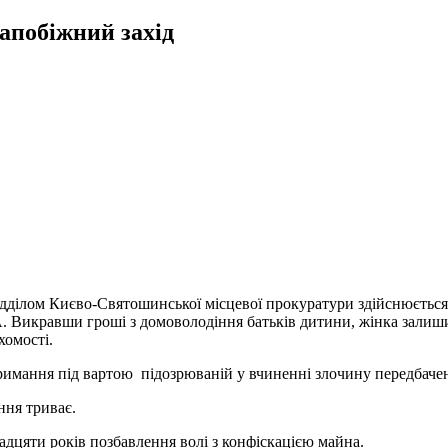
запобіжний захід
ідділом Києво-Святошинської місцевої прокуратури здійснюєтьс
 Викравши гроші з домоволодіння батьків дитини, жінка залиши
омості.
имання під вартою підозрюваній у вчиненні злочину передбаченого
ння триває.
надцяти років позбавлення волі з конфіскацією майна.