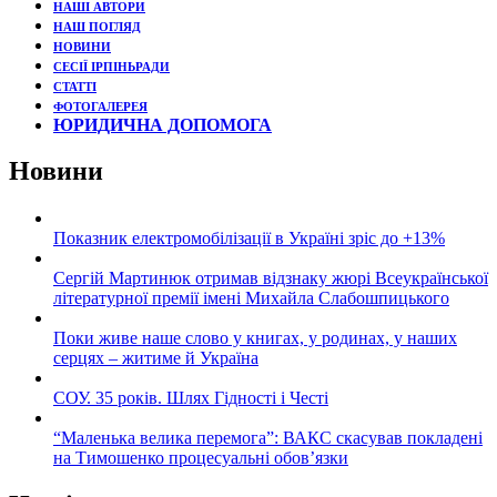
НАШІ АВТОРИ
НАШ ПОГЛЯД
НОВИНИ
СЕСІЇ ІРПІНЬРАДИ
СТАТТІ
ФОТОГАЛЕРЕЯ
ЮРИДИЧНА ДОПОМОГА
Новини
Показник електромобілізації в Україні зріс до +13%
Сергій Мартинюк отримав відзнаку жюрі Всеукраїнської
літературної премії імені Михайла Слабошпицького
Поки живе наше слово у книгах, у родинах, у наших
серцях – житиме й Україна
СОУ. 35 років. Шлях Гідності і Честі
“Маленька велика перемога”: ВАКС скасував покладені
на Тимошенко процесуальні обов’язки