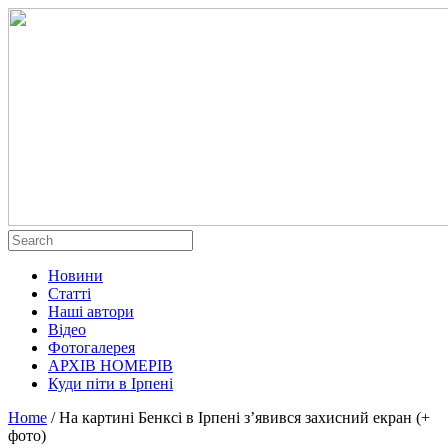
Новини
Статті
Наші автори
Відео
Фотогалерея
АРХІВ НОМЕРІВ
Куди піти в Ірпені
Home
/
На картині Бенксі в Ірпені з’явився захисний екран (+
фото)