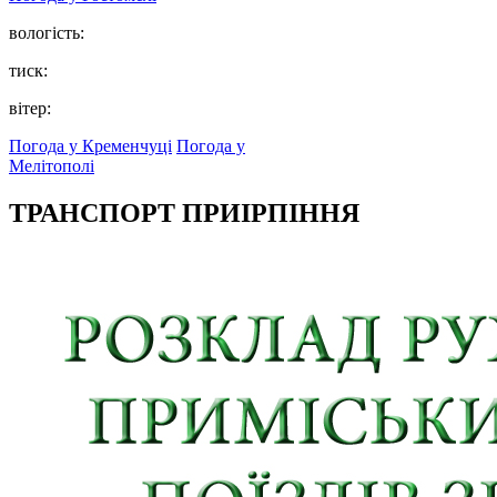
вологість:
тиск:
вітер:
Погода у Кременчуці
Погода у
Мелітополі
ТРАНСПОРТ ПРИІРПІННЯ