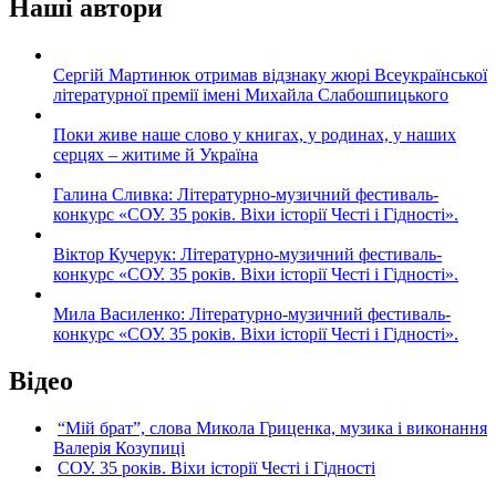
Наші автори
Сергій Мартинюк отримав відзнаку жюрі Всеукраїнської
літературної премії імені Михайла Слабошпицького
Поки живе наше слово у книгах, у родинах, у наших
серцях – житиме й Україна
Галина Сливка: Літературно-музичний фестиваль-
конкурс «СОУ. 35 років. Віхи історії Честі і Гідності».
Віктор Кучерук: Літературно-музичний фестиваль-
конкурс «СОУ. 35 років. Віхи історії Честі і Гідності».
Мила Василенко: Літературно-музичний фестиваль-
конкурс «СОУ. 35 років. Віхи історії Честі і Гідності».
Відео
“Мій брат”, слова Микола Гриценка, музика і виконання
Валерія Козупиці
СОУ. 35 років. Віхи історії Честі і Гідності