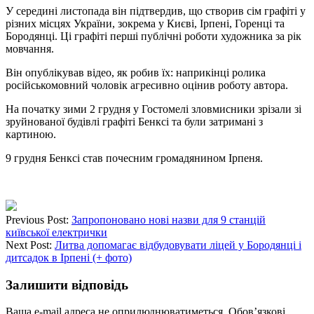
У середині листопада він підтвердив, що створив сім графіті у
різних місцях України, зокрема у Києві, Ірпені, Горенці та
Бородянці. Ці графіті перші публічні роботи художника за рік
мовчання.
Він опублікував відео, як робив їх: наприкінці ролика
російськомовний чоловік агресивно оцінив роботу автора.
На початку зими 2 грудня у Гостомелі зловмисники зрізали зі
зруйнованої будівлі графіті Бенксі та були затримані з
картиною.
9 грудня Бенксі став почесним громадянином Ірпеня.
Previous Post:
Запропоновано нові назви для 9 станцій
київської електрички
Next Post:
Литва допомагає відбудовувати ліцей у Бородянці і
дитсадок в Ірпені (+ фото)
Залишити відповідь
Ваша e-mail адреса не оприлюднюватиметься.
Обов’язкові