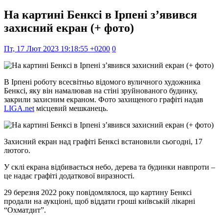
На картині Бенксі в Ірпені з’явився
захисний екран (+ фото)
Пт, 17 Лют 2023 19:18:55 +0200
0
В Ірпені роботу всесвітньо відомого вуличного художника
Бенксі, яку він намалював на стіні зруйнованого будинку,
закрили захисним екраном. Фото захищеного графіті надав
LIGA.net
місцевий мешканець.
Захисний екран над графіті Бенксі встановили сьогодні, 17
лютого.
У склі екрана відбивається небо, дерева та будинки навпроти –
це надає графіті додаткової виразності.
29 березня 2022 року повідомлялося, що картину Бенксі
продали на аукціоні, щоб віддати гроші київській лікарні
“Охматдит”.