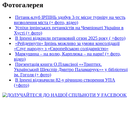
Фотогалерея
Петанк-клуб ІРПІНЬ здобув 3-тє місце турніру на честь
визволення міста (+ фото, відео)
Успіхи ірпінських петанкістів на Чемпіонаті України в
Хусті (+ фото)
В Ірпені відкрили петанковий сезон 2025 року ( +фото)
«Рейдернути» Ірпінь можливо за умови консолідації
«Слуг народу» з «Європейською солідарністю»
Маркушина – на волю, Карплюка – на нари! (+ фото,
відео)
Презентація книги О.Плаксіної ««Триптих.
Український Шекспір Дмитро Паламарчук»» у бібліотеці
ім. Гоголя (+ фото)
В Ірпені відзначили 82-у річницю створення УПА
(+фото)