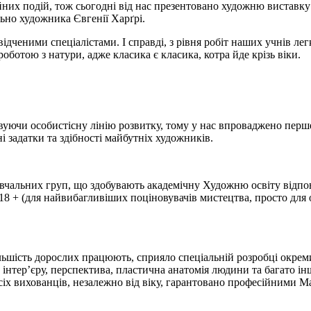
ійних подій, тож сьогодні від нас презентовано художню вистав
ьно художника Євгенії Харґрі.
дченими спеціалістами. І справді, з рівня робіт наших учнів л
ботою з натури, адже класика є класика, котра йде крізь віки.
вуючи особистісну лінію розвитку, тому у нас впроваджено перше
і задатки та здібності майбутніх художників.
альних груп, що здобувають академічну Художню освіту відпові
горії 18 + (для найвибагливіших поціновувачів мистецтва, просто д
ільшість дорослих працюють, сприяло спеціальній розробці окре
 інтер’єру, перспектива, пластична анатомія людини та багато і
до усіх вихованців, незалежно від віку, гарантовано професійни