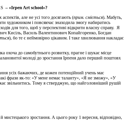
AS
– «Irpen Art school»?
аспектів, але не усі того досягають (
прим. сміється
). Мабуть,
тати художником і повсякчас знаходила змогу набиратись
ходів для того, щоб у перспективі відкрити власну справу. Я
ович Кисіль, Василь Валентинович Копайгоренко, Богдан
ється
), бо те є неймовірно цікавим. І таке хвилювання накладає
 яка охоча до самобутнього розвитку, прагне і шукає місце
я талановитої молоді до зростання Ірпеня дало перший поштовх
ання усіх бажаючих, де кожен потенційний учень має
акі фрази як-то: «У мене немає таланту», «Я не зможу», «У
бажає звільнитись. Тому я стверджую, що найголовніший рушій
й мистецького зростання. А цього року 1 вересня, відповідно,