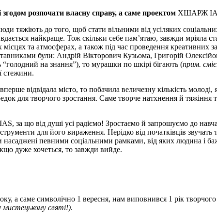
 згодом розпочати власну справу, а саме проектом
ХШАРЖ I
ди тяжіють до того, щоб стати вільними від усіляких соціальних 
 вдається найкраще. Тож скільки себе пам’ятаю, завжди мріяла с
х місцях та атмосферах, а також під час проведення креативних за
аставниками були: Андрій Вікторович Кузьома, Григорій Олексій
 “голодний на знання”), то мурашки по шкірі бігають (
прим. смі
ї стежини.
я вперше відвідала місто, то побачила величезну кількість молоді,
середок для творчого зростання. Саме творче натхнення й тяжінн
S, за що від душі усі радіємо! Зростаємо й запрошуємо до навч
трументи для його вираження. Нерідко від початківців звучать т
они насаджені певними соціальними рамками, від яких людина і 
кщо дуже хочеться, то завжди вийде.
ку, а саме символічно 1 вересня, нам виповнився 1 рік творчого 
у мистецькому святі!)
.