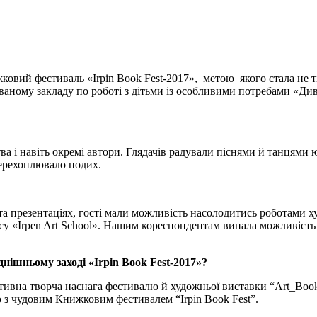
ковий фестиваль «Irpin Book Fest-2017», метою якого стала не ті
ізованому закладу по роботі з дітьми із особливими потребами «Д
тва і навіть окремі автори. Глядачів радували піснями й танцями ю
 перехоплювало подих.
та презентаціях, гості мали можливість насолодитись роботами ху
у «Irpen Art School». Нашим кореспондентам випала можливіст
нішньому заході «Irpin Book Fest-2017»?
активна творча наснага фестивалю й художньої виставки “Art_
 з чудовим Книжковим фестивалем “Irpin Book Fest”.