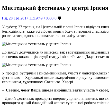
Мистецький фестиваль у центрі Ірпеня
Нд, 28 Тра 2017 11:19:49 +0300
0
У суботу, 27 травня, на Центральній площі Ірпеня відбувся книж
благодійність, адже усі зібрані кошти будуть передані спеціал
розвиватись, вдосконалюватись та соціалізуватись.
До заходу долучились як київські, так і всеукраїнські видавниц
та сценок вихованців студії театру і кіно «Ромео і Джульєтта»
У процесі зустрічей з письменниками, участі у майстер-класах 
фестивалю
–
Художньої школи академічного рисунку і живопис
керівником, художником Євгенією Харґрі.
–
Євгеніє,
чому Ваша школа вирішила взяти участь у сьогод
– Даний фестиваль проходить вперше у Ірпені, впевнена, що 
проводити даний благодійний аспект суспільної роботи спільно