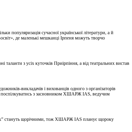
льки популяризація сучасної української літератури, а й
ивосвіт», де маленькі мешканці Ірпеня можуть творчо
ні таланти з усіх куточків Приірпіння, а від театральних вистав
дожників-викладачів і вихованців одного з організаторів
ь поспілкуватись з засновником ХШАРЖ IAS, ведучим
Book” стануть щорічними, тож ХШАРЖ IAS планує щороку