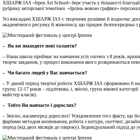
ХШАРЖ IAS «Irpen Art School» бере участь у більшості благод
рубрику авторської тематики «Ірпінь мовою графіки» персонал
Усі викладачі ХШАРЖ IAS є творчими рушіями й водночас досві
академічного рисунку й живопису, що працює безпосередньо з ро
– Як ви знаходите нові таланти?
– Наша школа приймає на навчання усіх охочих з 8 років, врахо
творче завдання, у процесі виконання якого розкриваються певн
–
Чи багато людей у Вас навчається?
– У даний період творчої роботи ХШАРЖ IAS сформовано 6 навч
група; 12-17 років – підліткова, і, звісно, група вікової кате
майстер класів).
– Тобто
Ви
навчаєте і дорослих?
– Звісно, насамперед дорослих! Усвідомлення того факту, що б
фарбами методом копіювання, робота з натури, скетчінг, дизайн
період (від двох місяців до півроку). Індивідуальний підхід 