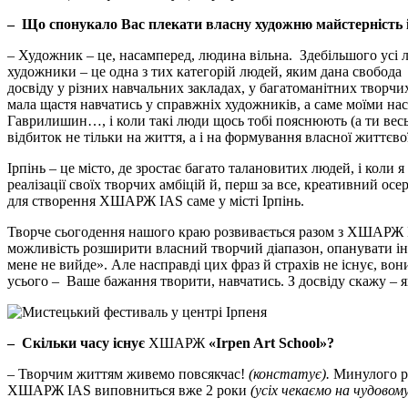
–
Що спонукало Вас плекати власну художню майстерність і
– Художник – це, насамперед, людина вільна. Здебільшого усі лю
художники – це одна з тих категорій людей, яким дана свобода
досвіду у різних навчальних закладах, у багатоманітних творчи
мала щастя навчатись у справжніх художників, а саме моїми н
Гаврилишин…, і коли такі люди щось тобі пояснюють (а ти весь
відбиток не тільки на життя, а і на формування власної життєво
Ірпінь – це місто, де зростає багато талановитих людей, і коли 
реалізації своїх творчих амбіцій й, перш за все, креативний о
для створення ХШАРЖ IAS саме у місті Ірпінь.
Творче сьогодення нашого краю розвивається разом з ХШАРЖ IA
можливість розширити власний творчий діапазон, опанувати інс
мене не вийде». Але насправді цих фраз й страхів не існує, в
усього – Ваше бажання творити, навчатись. З досвіду скажу – я
–
Скільки часу існує
ХШАРЖ
«Irpen Art School»?
– Творчим життям живемо повсякчас!
(констатує).
Минулого ро
ХШАРЖ IAS виповниться вже 2 роки
(усіх чекаємо на чудовом