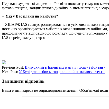
Перевага художньої академічної освіти полягає у тому, що ко
фотомистецтва, ландшафтного дизайну, різноманіття видів худ
–
Які у Вас плани на майбутнє?
– ХШАРЖ IAS планує розширюватись в усіх мистецьких напрямках
постійно організовуються майстер класи з живопису олійними,
проходитимуть відповідно до розкладу, що буде опубліковано у 
IAS переїжджає у центр міста.
Previous Post:
Випускний в Ірпені під напуття дощу і фонтану
Next Post:
У Бучі джип збив мотоцикліста й намагався втекти
Залишити відповідь
Ваша e-mail адреса не оприлюднюватиметься.
Обов’язкові поля