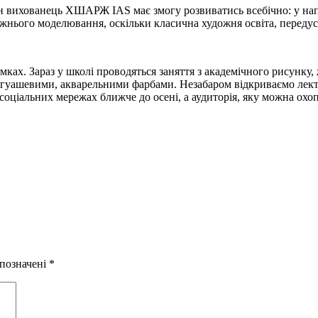
жен вихованець ХШАРЖ IAS має змогу розвиватись всебічно: у н
ожнього моделювання, оскільки класична художня освіта, переду
. Зараз у школі проводяться заняття з академічного рисунку, ж
 гуашевими, акварельними фарбами. Незабаром відкриваємо лекто
соціальних мережах ближче до осені, а аудиторія, яку можна охо
 позначені
*