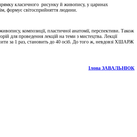
апрямку класичного рисунку й живопису, у царинах
сім, формує світосприйняття людини.
ивопису, композиції, пластичної анатомії, перспективи. Також
рій для проведення лекцій на теми з мистецтва. Лекції
пити за 1 раз, становить до 40 осіб. До того ж, невдовзі ХШАРЖ
Ілона ЗАВАЛЬНЮК