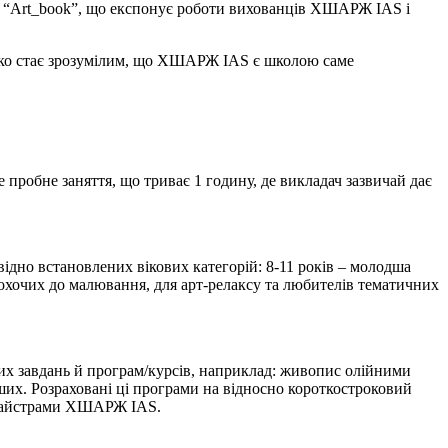
ку “Art_book”, що експонує роботи вихованців ХШАРЖ IAS і
егко стає зрозумілим, що ХШАРЖ IAS є школою саме
 пробне заняття, що триває 1 годину, де викладач зазвичай дає
дно встановлених вікових категорій: 8-11 років – молодша
ля охочих до малювання, для арт-релаксу та любителів тематичних
мих завдань й програм/курсів, наприклад: живопис олійними
нших. Розраховані ці програми на відносно короткостроковий
ми Майстрами ХШАРЖ IAS.