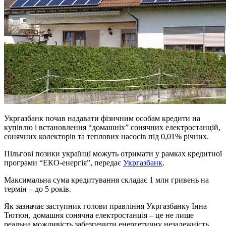
Укргазбанк почав надавати фізичним особам кредити на
купівлю і встановлення “домашніх” сонячних електростанцій,
сонячних колекторів та теплових насосів під 0,01% річних.
Пільгові позики українці можуть отримати у рамках кредитної
програми “ЕКО-енергія”, передає
Укргазбанк
.
Максимальна сума кредитування складає 1 млн гривень на
термін – до 5 років.
Як зазначає заступник голови правління Укргазбанку Інна
Тютюн, домашня сонячна електростанція – це не лише
реальна можливість забезпечити енергетичну незалежність