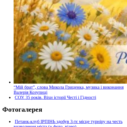
“Мій брат”, слова Микола Гриценка, музика і виконання
Валерія Козупиці
СОУ. 35 років. Віхи історії Честі і Гідності
Фотогалерея
Петанк-клуб ІРПІНЬ здобув 3-тє місце турніру на честь
визволення міста (+ фото, відео)