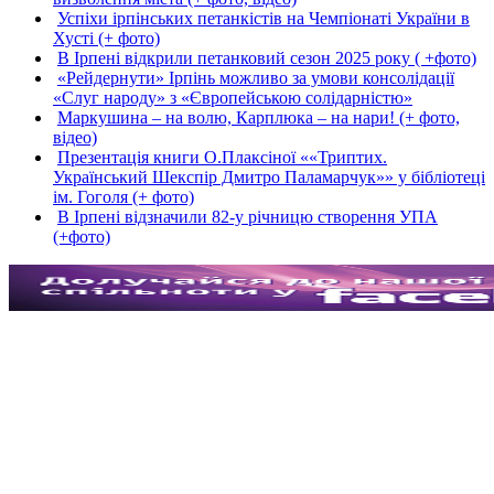
Успіхи ірпінських петанкістів на Чемпіонаті України в
Хусті (+ фото)
В Ірпені відкрили петанковий сезон 2025 року ( +фото)
«Рейдернути» Ірпінь можливо за умови консолідації
«Слуг народу» з «Європейською солідарністю»
Маркушина – на волю, Карплюка – на нари! (+ фото,
відео)
Презентація книги О.Плаксіної ««Триптих.
Український Шекспір Дмитро Паламарчук»» у бібліотеці
ім. Гоголя (+ фото)
В Ірпені відзначили 82-у річницю створення УПА
(+фото)