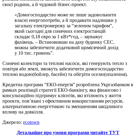
своєї родини, а й чудовий бізнес-проект.
«Домогосподарство може не лише задовольнити
власні енергопотреби, а й продавати надлишки у
загальну електромережу за “зеленим тарифом”,
який сьогодні для сонячних електростанцій
складає 0,18 євро за 1 кВт*год, – зауважує
фахівець. – Встановивши на даху будинку СЕС,
можна забезпечити додатковий щомісячний дохід
у 10 тис. гривень”.
Сонячні колектори та теплові насоси, які генерують тепло з
повітря або землі, зможуть забезпечити домогосподарство
теплою водою(бойлер, басейн) та обігріти оселю(опалення).
Кредитна програма “ЕКО-енергія” розроблена Укргазбанком в
рамках реалізації стратегії ЕКО-банкінгу, яка фінансово і
консультаційно підтримує клієнтів, які втілюють у життя
проекти, пов’язані з ефективним використанням ресурсів,
альтернативною енергетикою та зменшенням шкідливого
впливу на довкілля.
Джерело:
ecotown
Детальніше про умови програми читайте ТУТ