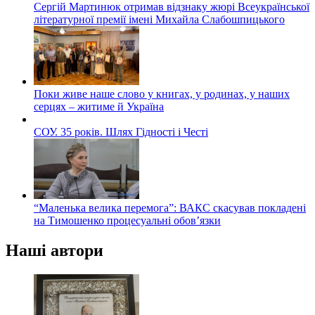
Сергій Мартинюк отримав відзнаку жюрі Всеукраїнської
літературної премії імені Михайла Слабошпицького
Поки живе наше слово у книгах, у родинах, у наших
серцях – житиме й Україна
СОУ. 35 років. Шлях Гідності і Честі
“Маленька велика перемога”: ВАКС скасував покладені
на Тимошенко процесуальні обов’язки
Наші автори