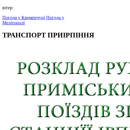
вітер:
Погода у Кременчуці
Погода у
Мелітополі
ТРАНСПОРТ ПРИІРПІННЯ