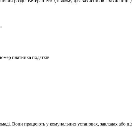
новий розділ Ветеран PRO, в якому для Захисників і Захисниць д
и
 номер платника податків
омаді. Вони працюють у комунальних установах, закладах або пі