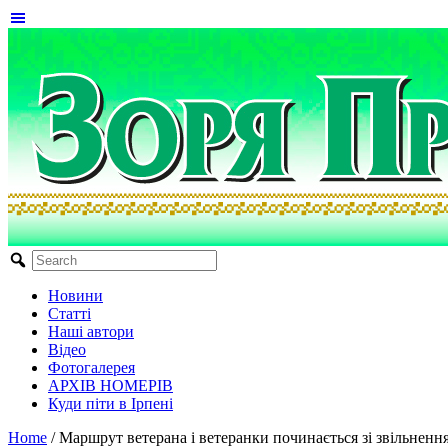
Новини
Статті
Наші автори
Відео
Фотогалерея
АРХІВ НОМЕРІВ
Куди піти в Ірпені
Home
/
Маршрут ветерана і ветеранки починається зі звільненн