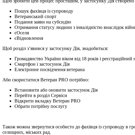
Щоб зробити цей процес простішим, у застосунку Дія створено 
Пошук фахівця із супроводу
Ветеранський спорт
Подання заяви на субсидію
Отримання статусу людини з інвалідністю внаслідок війн
єОселя
єВідновлення
Щоб розділ з’явився у застосунку Дія, знадобиться:
Громадянство України віком від 18 років і реєстраційний
Смартфон і застосунок Дія
Електронне посвідчення ветерана
Аби скористатися Ветеран PRO потрібно:
Встановити або оновити застосунок Дія
Перейти в розділ Сервіси
Відкрити вкладку Ветеран PRO
Обрати потрібну послугу
Також можна звернутися особисто до фахівця із супроводу в гр
селищних, міських рад.