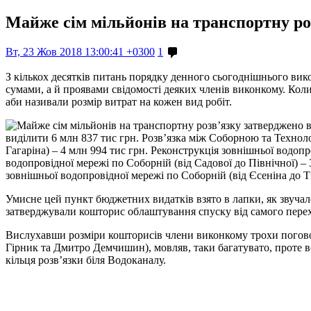
Майже сім мільйонів на транспортну р
Вт, 23 Жов 2018 13:00:41 +0300
1
З кількох десятків питань порядку денного сьогоднішнього ви
сумами, а й проявами свідомості деяких членів виконкому. Кол
аби називали розмір витрат на кожен вид робіт.
виділити 6 млн 837 тис грн. Розв’язка між Соборною та Техно
Гагаріна) – 4 млн 994 тис грн. Реконструкція зовнішньої водоп
водопровідної мережі по Соборній (від Садової до Північної) –
зовнішньої водопровідної мережі по Соборній (від Єсеніна до Т
Умисне цей пункт бюджетних видатків взято в лапки, як звучал
затверджували кошторис облаштування спуску від самого перехо
Вислухавши розміри кошторисів члени виконкому трохи погово
Гірник та Дмитро Демчишин), мовляв, таки багатувато, проте
кільця розв’язки біля Водоканалу.