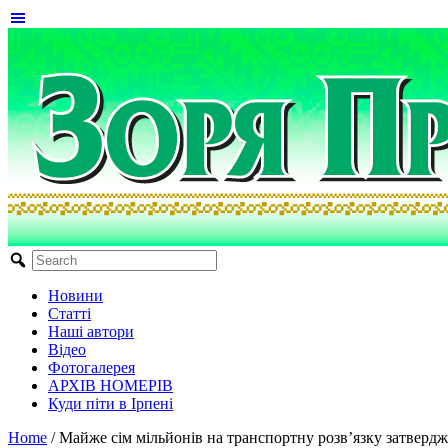
Новини
Статті
Наші автори
Відео
Фотогалерея
АРХІВ НОМЕРІВ
Куди піти в Ірпені
Home
/
Майже сім мільйонів на транспортну розв’язку затверд