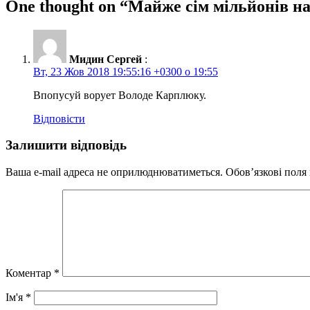
One thought on “
Майже сім мільйонів н
Мидин Сергей
:
Вт, 23 Жов 2018 19:55:16 +0300 о 19:55
Впопусуй ворует Володе Карплюку.
Відповісти
Залишити відповідь
Ваша e-mail адреса не оприлюднюватиметься.
Обов’язкові поля
Коментар
*
Ім'я
*