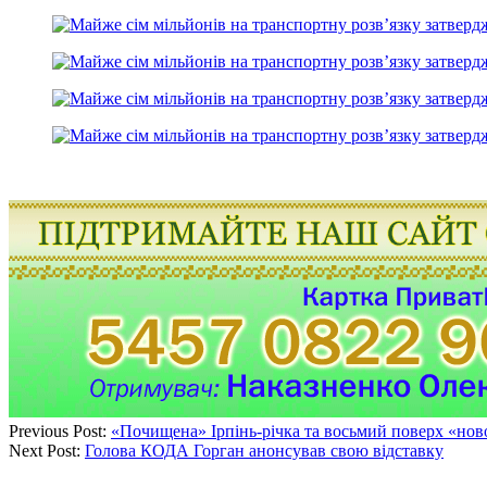
Previous Post:
«Почищена» Ірпінь-річка та восьмий поверх «нов
Next Post:
Голова КОДА Горган анонсував свою відставку