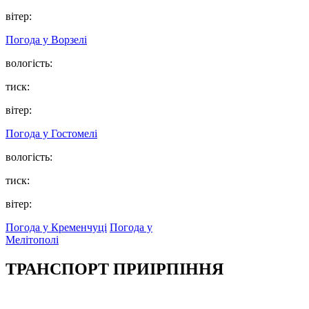
вітер:
Погода у
Ворзелі
вологість:
тиск:
вітер:
Погода у
Гостомелі
вологість:
тиск:
вітер:
Погода у Кременчуці
Погода у
Мелітополі
ТРАНСПОРТ ПРИІРПІННЯ