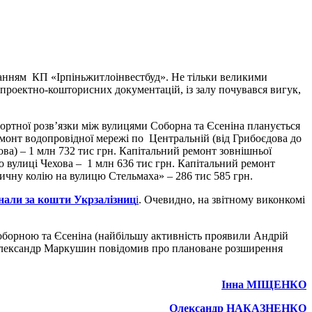
данням КП «Ірпіньжитлоінвестбуд». Не тільки великими
 проектно-кошторисних документацій, із залу почувався вигук,
портної розв’язки між вулицями Соборна та Єсеніна планується
монт водопровідної мережі по Центральній (від Грибоєдова до
ова) – 1 млн 732 тис грн. Капітальний ремонт зовнішньої
по вулиці Чехова – 1 млн 636 тис грн. Капітальний ремонт
ничну колію на вулицю Стельмаха» – 286 тис 585 грн.
онали за кошти Укрзалізниц
і
. Очевидно, на звітному виконкомі
оборною та Єсеніна (найбільшу активність проявили Андрій
ж Олександр Маркушин повідомив про плановане розширення
Інна МІЩЕНКО
Олександр НАКАЗНЕНКО