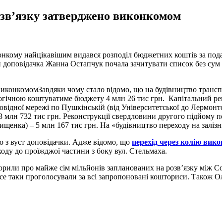
озв’язку затверджено виконкомом
конкому найцікавішим видався розподіл бюджетних коштів за по
и доповідачка Жанна Остапчук почала зачитувати список без сум
Завдяки чому стало відомо, що на будівництво транс
логічною коштуватиме бюджету 4 млн 26 тис грн. Капітальний ре
ровідної мережі по Пушкінській (від Університетської до Лермонт
 3 млн 732 тис грн. Реконструкції свердловини другого підйому 
ищенка) – 5 млн 167 тис грн. На «будівництво переходу на заліз
о з вуст доповідачки. Адже відомо, що
перехід через колію вик
ду до проїжджої частини з боку вул. Стельмаха.
рили про майже сім мільйонів запланованих на розв’язку між С
 все таки проголосували за всі запропоновані кошториси. Тако