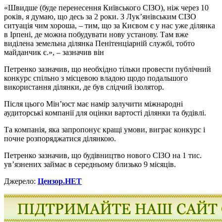
«Швидше (буде перенесення Київського СІЗО), ніж через 10
років, я думаю, що десь за 2 роки. З Лук’янівським СІЗО
ситуація чим хороша, – тим, що за Києвом є у нас уже ділянка
в Ірпені, де можна побудувати нову установу. Там вже
виділена земельна ділянка Пенітенціарній службі, тобто
майданчик є.», – зазначив він
Петренко зазначив, що необхідно тільки провести публічний
конкурс спільно з місцевою владою щодо подальшого
використання ділянки, де був слідчий ізолятор.
Після цього Мін’юст має намір залучити міжнародні
аудиторські компанії для оцінки вартості ділянки та будівлі.
Та компанія, яка запропонує кращі умови, виграє конкурс і
почне розпоряджатися ділянкою.
Петренко зазначив, що будівництво нового СІЗО на 1 тис.
ув’язнених займає в середньому близько 9 місяців.
Джерело:
Цензор.НЕТ