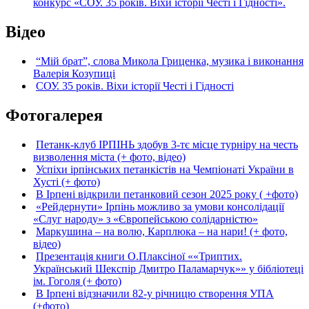
конкурс «СОУ. 35 років. Віхи історії Честі і Гідності».
Відео
“Мій брат”, слова Микола Гриценка, музика і виконання
Валерія Козупиці
СОУ. 35 років. Віхи історії Честі і Гідності
Фотогалерея
Петанк-клуб ІРПІНЬ здобув 3-тє місце турніру на честь
визволення міста (+ фото, відео)
Успіхи ірпінських петанкістів на Чемпіонаті України в
Хусті (+ фото)
В Ірпені відкрили петанковий сезон 2025 року ( +фото)
«Рейдернути» Ірпінь можливо за умови консолідації
«Слуг народу» з «Європейською солідарністю»
Маркушина – на волю, Карплюка – на нари! (+ фото,
відео)
Презентація книги О.Плаксіної ««Триптих.
Український Шекспір Дмитро Паламарчук»» у бібліотеці
ім. Гоголя (+ фото)
В Ірпені відзначили 82-у річницю створення УПА
(+фото)