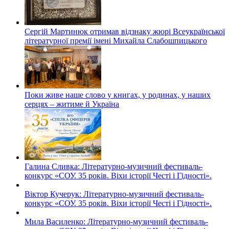
Сергій Мартинюк отримав відзнаку жюрі Всеукраїнської
літературної премії імені Михайла Слабошпицького
Поки живе наше слово у книгах, у родинах, у наших
серцях – житиме й Україна
Галина Сливка: Літературно-музичний фестиваль-
конкурс «СОУ. 35 років. Віхи історії Честі і Гідності».
Віктор Кучерук: Літературно-музичний фестиваль-
конкурс «СОУ. 35 років. Віхи історії Честі і Гідності».
Мила Василенко: Літературно-музичний фестиваль-