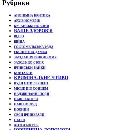
Рубрики
АНОНІМНА КРИТИКА
АРХІВ НОМЕРІВ
БУЧАНСЬКІ НОВИНИ
ВАШЕ ЗДОРОВ'Я
ВІДЕО
ВІЙНА
ГОСТОМЕЛЬСЬКА РАДА
ЕКСПЕРТНА ДУМКА
ЗАСІДАННЯ ВИКОНКОМУ
ЗАХОДЬ ДО СВОЇХ
ІРПІНСЬКИ БАЙКИ
КОНТАКТИ
КРИМІНАЛЬНЕ ЧТИВО
КУДИ ПІТИ В ІРПЕНІ
МІСЦЕ ПІД СОНЦЕМ
НАДЗВИЧАЙНІ ПОДЇЇ
НАШІ АВТОРИ
НАШ ПОГЛЯД
НОВИНИ
СЕСІЇ ІРПІНЬРАДИ
СТАТТІ
ФОТОГАЛЕРЕЯ
ЮРИДИЧНА ДОПОМОГА