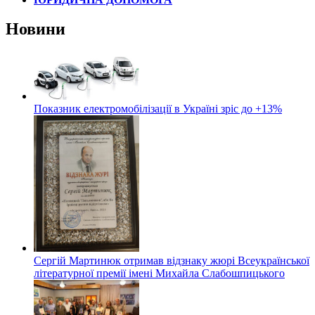
Новини
Показник електромобілізації в Україні зріс до +13%
Сергій Мартинюк отримав відзнаку жюрі Всеукраїнської
літературної премії імені Михайла Слабошпицького