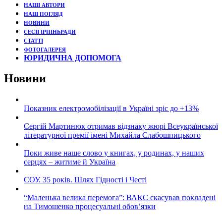
НАШІ АВТОРИ
НАШ ПОГЛЯД
НОВИНИ
СЕСІЇ ІРПІНЬРАДИ
СТАТТІ
ФОТОГАЛЕРЕЯ
ЮРИДИЧНА ДОПОМОГА
Новини
Показник електромобілізації в Україні зріс до +13%
Сергій Мартинюк отримав відзнаку жюрі Всеукраїнської
літературної премії імені Михайла Слабошпицького
Поки живе наше слово у книгах, у родинах, у наших
серцях – житиме й Україна
СОУ. 35 років. Шлях Гідності і Честі
“Маленька велика перемога”: ВАКС скасував покладені
на Тимошенко процесуальні обов’язки