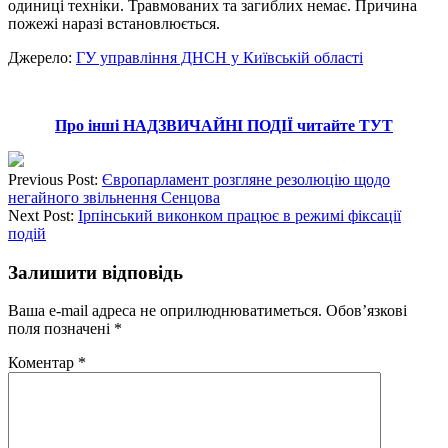
одиниці техніки. Травмованих та загиблих немає. Причина
пожежі наразі встановлюється.
Джерело:
ГУ управління ДНСН у Київській області
Про інші НАДЗВИЧАЙНІ ПОДІЇ читайте ТУТ
Previous Post:
Європарламент розгляне резолюцію щодо
негайного звільнення Сенцова
Next Post:
Ірпінський виконком працює в режимі фіксації
подій
Залишити відповідь
Ваша e-mail адреса не оприлюднюватиметься.
Обов’язкові
поля позначені
*
Коментар
*