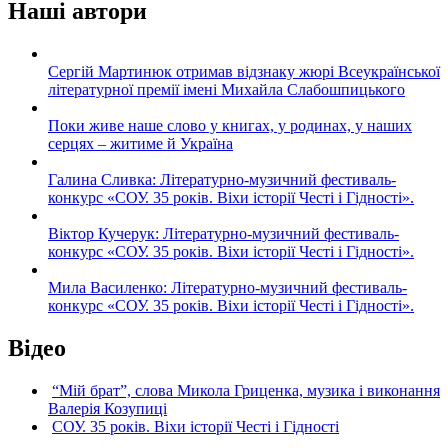
Наші автори
Сергій Мартинюк отримав відзнаку жюрі Всеукраїнської
літературної премії імені Михайла Слабошпицького
Поки живе наше слово у книгах, у родинах, у наших
серцях – житиме й Україна
Галина Сливка: Літературно-музичний фестиваль-
конкурс «СОУ. 35 років. Віхи історії Честі і Гідності».
Віктор Кучерук: Літературно-музичний фестиваль-
конкурс «СОУ. 35 років. Віхи історії Честі і Гідності».
Мила Василенко: Літературно-музичний фестиваль-
конкурс «СОУ. 35 років. Віхи історії Честі і Гідності».
Відео
“Мій брат”, слова Микола Гриценка, музика і виконання
Валерія Козупиці
СОУ. 35 років. Віхи історії Честі і Гідності