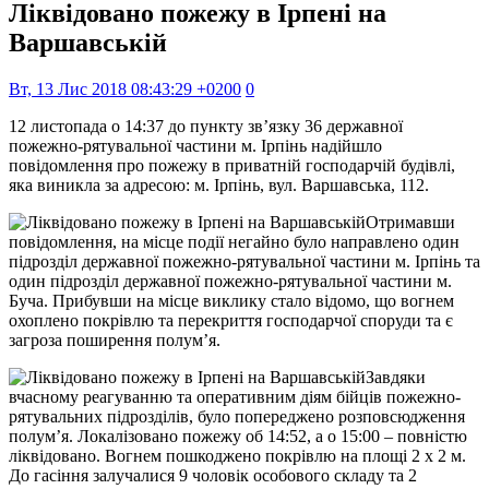
Ліквідовано пожежу в Ірпені на
Варшавській
Вт, 13 Лис 2018 08:43:29 +0200
0
12 листопада о 14:37 до пункту зв’язку 36 державної
пожежно-рятувальної частини м. Ірпінь надійшло
повідомлення про пожежу в приватній господарчій будівлі,
яка виникла за адресою: м. Ірпінь, вул. Варшавська, 112.
Отримавши
повідомлення, на місце події негайно було направлено один
підрозділ державної пожежно-рятувальної частини м. Ірпінь та
один підрозділ державної пожежно-рятувальної частини м.
Буча. Прибувши на місце виклику стало відомо, що вогнем
охоплено покрівлю та перекриття господарчої споруди та є
загроза поширення полум’я.
Завдяки
вчасному реагуванню та оперативним діям бійців пожежно-
рятувальних підрозділів, було попереджено розповсюдження
полум’я. Локалізовано пожежу об 14:52, а о 15:00 – повністю
ліквідовано. Вогнем пошкоджено покрівлю на площі 2 х 2 м.
До гасіння залучалися 9 чоловік особового складу та 2