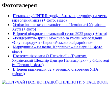
Фотогалерея
Петанк-клуб ІРПІНЬ здобув 3-тє місце турніру на честь
визволення міста (+ фото, відео)
Успіхи ірпінських петанкістів на Чемпіонаті України в
Хусті (+ фото)
В Ірпені відкрили петанковий сезон 2025 року ( +фото)
«Рейдернути» Ірпінь можливо за умови консолідації
«Слуг народу» з «Європейською солідарністю»
Маркушина – на волю, Карплюка – на нари! (+ фото,
відео)
Презентація книги О.Плаксіної ««Триптих.
Український Шекспір Дмитро Паламарчук»» у бібліотеці
ім. Гоголя (+ фото)
В Ірпені відзначили 82-у річницю створення УПА
(+фото)