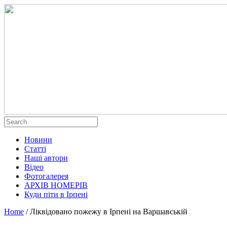
Новини
Статті
Наші автори
Відео
Фотогалерея
АРХІВ НОМЕРІВ
Куди піти в Ірпені
Home
/
Ліквідовано пожежу в Ірпені на Варшавській