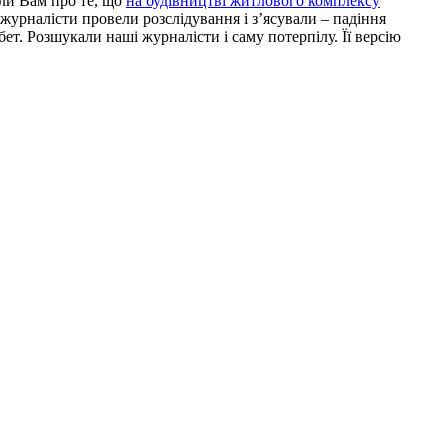
али Вам про те, що
на будівництві житлового комплексу
журналісти провели розслідування і з’ясували – падіння
ет. Розшукали наші журналісти і саму потерпілу. Її версію