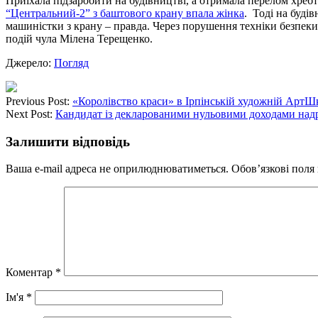
Приїхала підзаробити на будівництві, а отримала перелом хреб
“Центральний-2” з баштового крану впала жінка
. Тоді на буді
машиністки з крану – правда. Через порушення техніки безпеки 
подій чула Мілена Терещенко.
Джерело:
Погляд
Previous Post:
«Королівство краси» в Ірпінській художній АртШ
Next Post:
Кандидат із декларованими нульовими доходами надру
Залишити відповідь
Ваша e-mail адреса не оприлюднюватиметься.
Обов’язкові поля
Коментар
*
Ім'я
*