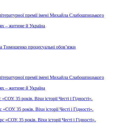
літературної премії імені Михайла Слабошпицького
ях – житиме й Україна
на Тимошенко процесуальні обов’язки
літературної премії імені Михайла Слабошпицького
ях – житиме й Україна
ОУ. 35 років. Віхи історії Честі і Гідності».
СОУ. 35 років. Віхи історії Честі і Гідності».
СОУ. 35 років. Віхи історії Честі і Гідності».