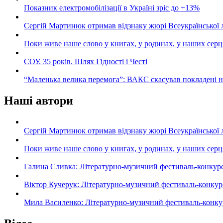
Показник електромобілізації в Україні зріс до +13%
Сергій Мартинюк отримав відзнаку жюрі Всеукраїнської 
Поки живе наше слово у книгах, у родинах, у наших серц
СОУ. 35 років. Шлях Гідності і Честі
“Маленька велика перемога”: ВАКС скасував покладені 
Наші автори
Сергій Мартинюк отримав відзнаку жюрі Всеукраїнської 
Поки живе наше слово у книгах, у родинах, у наших серц
Галина Сливка: Літературно-музичний фестиваль-конкурс «С
Віктор Кучерук: Літературно-музичний фестиваль-конкурс «
Мила Василенко: Літературно-музичний фестиваль-конкурс «