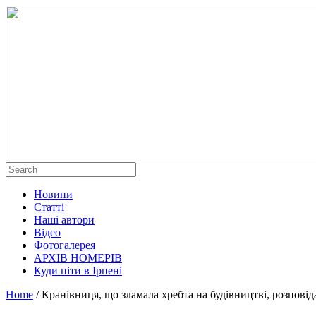
Новини
Статті
Наші автори
Відео
Фотогалерея
АРХІВ НОМЕРІВ
Куди піти в Ірпені
Home
/
Кранівниця, що зламала хребта на будівництві, розпові