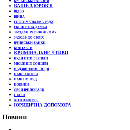
БУЧАНСЬКІ НОВИНИ
ВАШЕ ЗДОРОВ'Я
ВІДЕО
ВІЙНА
ГОСТОМЕЛЬСЬКА РАДА
ЕКСПЕРТНА ДУМКА
ЗАСІДАННЯ ВИКОНКОМУ
ЗАХОДЬ ДО СВОЇХ
ІРПІНСЬКИ БАЙКИ
КОНТАКТИ
КРИМІНАЛЬНЕ ЧТИВО
КУДИ ПІТИ В ІРПЕНІ
МІСЦЕ ПІД СОНЦЕМ
НАДЗВИЧАЙНІ ПОДЇЇ
НАШІ АВТОРИ
НАШ ПОГЛЯД
НОВИНИ
СЕСІЇ ІРПІНЬРАДИ
СТАТТІ
ФОТОГАЛЕРЕЯ
ЮРИДИЧНА ДОПОМОГА
Новини