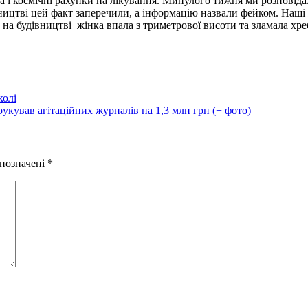
та і космічні рахунки на лікування. Минулого тижня ми розповід
вництві цей факт заперечили, а інформацію назвали фейком. Наші 
на будівництві жінка впала з триметрової висоти та зламала хреб
колі
кував агітаційних журналів на 1,3 млн грн (+ фото)
 позначені
*