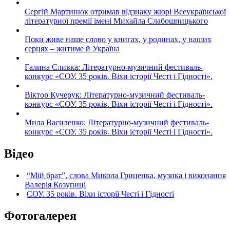
Сергій Мартинюк отримав відзнаку жюрі Всеукраїнської
літературної премії імені Михайла Слабошпицького
Поки живе наше слово у книгах, у родинах, у наших
серцях – житиме й Україна
Галина Сливка: Літературно-музичний фестиваль-
конкурс «СОУ. 35 років. Віхи історії Честі і Гідності».
Віктор Кучерук: Літературно-музичний фестиваль-
конкурс «СОУ. 35 років. Віхи історії Честі і Гідності».
Мила Василенко: Літературно-музичний фестиваль-
конкурс «СОУ. 35 років. Віхи історії Честі і Гідності».
Відео
“Мій брат”, слова Микола Гриценка, музика і виконання
Валерія Козупиці
СОУ. 35 років. Віхи історії Честі і Гідності
Фотогалерея