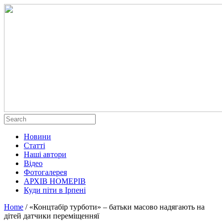
Новини
Статті
Наші автори
Відео
Фотогалерея
АРХІВ НОМЕРІВ
Куди піти в Ірпені
Home
/
«Концтабір турботи» – батьки масово надягають на
дітей датчики переміщенняї