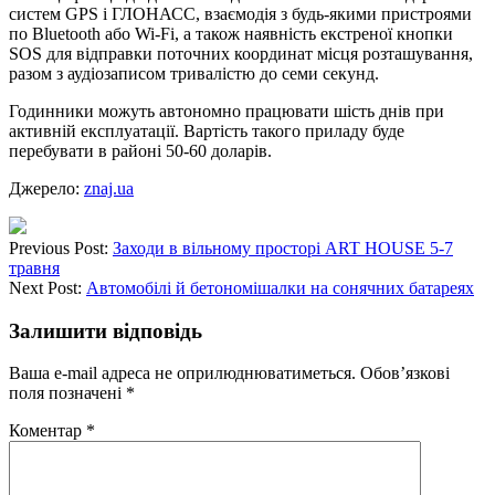
систем GPS і ГЛОНАСС, взаємодія з будь-якими пристроями
по Bluetooth або Wi-Fi, а також наявність екстреної кнопки
SOS для відправки поточних координат місця розташування,
разом з аудіозаписом тривалістю до семи секунд.
Годинники можуть автономно працювати шість днів при
активній експлуатації. Вартість такого приладу буде
перебувати в районі 50-60 доларів.
Джерело:
znaj.ua
Previous Post:
Заходи в вільному просторі ART HOUSE 5-7
травня
Next Post:
Автомобілі й бетономішалки на сонячних батареях
Залишити відповідь
Ваша e-mail адреса не оприлюднюватиметься.
Обов’язкові
поля позначені
*
Коментар
*