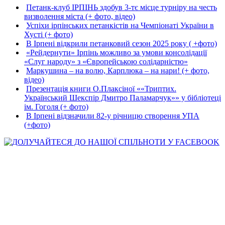
Петанк-клуб ІРПІНЬ здобув 3-тє місце турніру на честь
визволення міста (+ фото, відео)
Успіхи ірпінських петанкістів на Чемпіонаті України в
Хусті (+ фото)
В Ірпені відкрили петанковий сезон 2025 року ( +фото)
«Рейдернути» Ірпінь можливо за умови консолідації
«Слуг народу» з «Європейською солідарністю»
Маркушина – на волю, Карплюка – на нари! (+ фото,
відео)
Презентація книги О.Плаксіної ««Триптих.
Український Шекспір Дмитро Паламарчук»» у бібліотеці
ім. Гоголя (+ фото)
В Ірпені відзначили 82-у річницю створення УПА
(+фото)