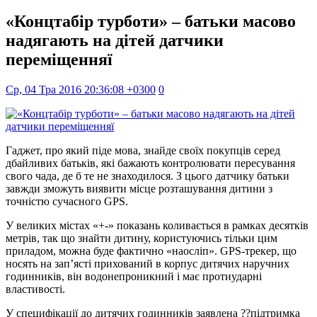
«Концтабір турботи» – батьки масово
надягають на дітей датчики
переміщенняї
Ср, 04 Тра 2016 20:36:08 +0300
0
Гаджет, про який піде мова, знайде своїх покупців серед
дбайливих батьків, які бажають контролювати пересування
свого чада, де б те не знаходилося. З цього датчику батьки
завжди зможуть виявити місце розташування дитини з
точністю сучасного GPS.
У великих містах «+-» показань коливається в рамках десятків
метрів, так що знайти дитину, користуючись тільки цим
приладом, можна буде фактично «наосліп». GPS-трекер, що
носять на зап’ясті прихований в корпус дитячих наручних
годинників, він водонепроникний і має протиударні
властивості.
У специфікації до дитячих годинників заявлена ??підтримка