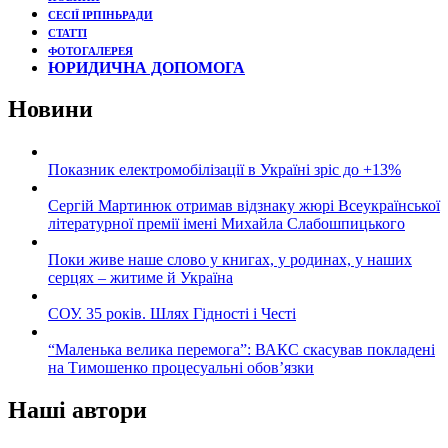
СЕСІЇ ІРПІНЬРАДИ
СТАТТІ
ФОТОГАЛЕРЕЯ
ЮРИДИЧНА ДОПОМОГА
Новини
Показник електромобілізації в Україні зріс до +13%
Сергій Мартинюк отримав відзнаку жюрі Всеукраїнської
літературної премії імені Михайла Слабошпицького
Поки живе наше слово у книгах, у родинах, у наших
серцях – житиме й Україна
СОУ. 35 років. Шлях Гідності і Честі
“Маленька велика перемога”: ВАКС скасував покладені
на Тимошенко процесуальні обов’язки
Наші автори