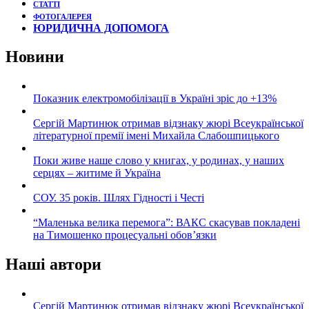
СТАТТІ
ФОТОГАЛЕРЕЯ
ЮРИДИЧНА ДОПОМОГА
Новини
Показник електромобілізації в Україні зріс до +13%
Сергій Мартинюк отримав відзнаку жюрі Всеукраїнської
літературної премії імені Михайла Слабошпицького
Поки живе наше слово у книгах, у родинах, у наших
серцях – житиме й Україна
СОУ. 35 років. Шлях Гідності і Честі
“Маленька велика перемога”: ВАКС скасував покладені
на Тимошенко процесуальні обов’язки
Наші автори
Сергій Мартинюк отримав відзнаку жюрі Всеукраїнської