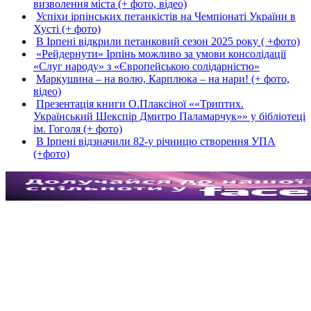
визволення міста (+ фото, відео)
Успіхи ірпінських петанкістів на Чемпіонаті України в
Хусті (+ фото)
В Ірпені відкрили петанковий сезон 2025 року ( +фото)
«Рейдернути» Ірпінь можливо за умови консолідації
«Слуг народу» з «Європейською солідарністю»
Маркушина – на волю, Карплюка – на нари! (+ фото,
відео)
Презентація книги О.Плаксіної ««Триптих.
Український Шекспір Дмитро Паламарчук»» у бібліотеці
ім. Гоголя (+ фото)
В Ірпені відзначили 82-у річницю створення УПА
(+фото)