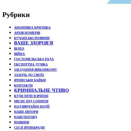
Рубрики
АНОНІМНА КРИТИКА
АРХІВ НОМЕРІВ
БУЧАНСЬКІ НОВИНИ
ВАШЕ ЗДОРОВ'Я
ВІДЕО
ВІЙНА
ГОСТОМЕЛЬСЬКА РАДА
ЕКСПЕРТНА ДУМКА
ЗАСІДАННЯ ВИКОНКОМУ
ЗАХОДЬ ДО СВОЇХ
ІРПІНСЬКИ БАЙКИ
КОНТАКТИ
КРИМІНАЛЬНЕ ЧТИВО
КУДИ ПІТИ В ІРПЕНІ
МІСЦЕ ПІД СОНЦЕМ
НАДЗВИЧАЙНІ ПОДЇЇ
НАШІ АВТОРИ
НАШ ПОГЛЯД
НОВИНИ
СЕСІЇ ІРПІНЬРАДИ