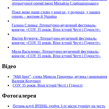
літературної премії імені Михайла Слабошпицького
Поки живе наше слово у книгах, у родинах, у наших
серцях – житиме й Україна
Галина Сливка: Літературно-музичний фестиваль-
конкурс «СОУ. 35 років. Віхи історії Честі і Гідності».
Віктор Кучерук: Літературно-музичний фестиваль-
конкурс «СОУ. 35 років. Віхи історії Честі і Гідності».
Мила Василенко: Літературно-музичний фестиваль-
конкурс «СОУ. 35 років. Віхи історії Честі і Гідності».
Відео
“Мій брат”, слова Микола Гриценка, музика і виконання
Валерія Козупиці
СОУ. 35 років. Віхи історії Честі і Гідності
Фотогалерея
Петанк-клуб ІРПІНЬ здобув 3-тє місце турніру на честь