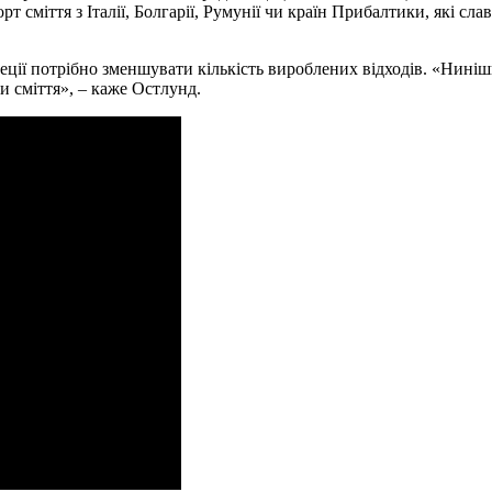
т сміття з Італії, Болгарії, Румунії чи країн Прибалтики, які сл
ції потрібно зменшувати кількість вироблених відходів. «Ниніш
и сміття», – каже Остлунд.