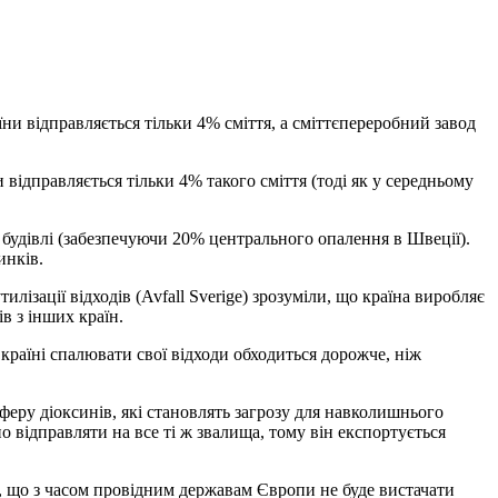
їни відправляється тільки 4% сміття, а сміттєпереробний завод
 відправляється тільки 4% такого сміття (тоді як у середньому
і будівлі (забезпечуючи 20% центрального опалення в Швеції).
инків.
лізації відходів (Avfall Sverige) зрозуміли, що країна виробляє
в з інших країн.
країні спалювати свої відходи обходиться дорожче, ніж
сферу діоксинів, які становлять загрозу для навколишнього
о відправляти на все ті ж звалища, тому він експортується
а, що з часом провідним державам Європи не буде вистачати