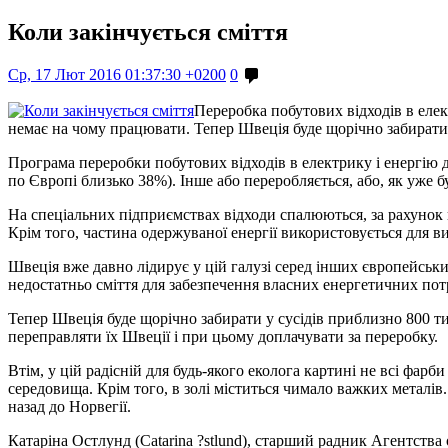
Коли закінчується сміття
Ср, 17 Лют 2016 01:37:30 +0200
0
Переробка побутових відходів в елек
немає на чому працювати. Тепер Швеція буде щорічно забирати 
Програма переробки побутових відходів в електрику і енергію дл
по Європі близько 38%). Інше або переробляється, або, як уже б
На спеціальних підприємствах відходи спалюються, за рахунок ц
Крім того, частина одержуваної енергії використовується для 
Швеція вже давно лідирує у цій галузі серед інших європейських
недостатньо сміття для забезпечення власних енергетичних потр
Тепер Швеція буде щорічно забирати у сусідів приблизно 800 ти
переправляти їх Швеції і при цьому доплачувати за переробку.
Втім, у цій радісній для будь-якого еколога картині не всі фар
середовища. Крім того, в золі міститься чимало важких металів
назад до Норвегії.
Катаріна Остлунд (Catarina ?stlund), старший радник Агентств