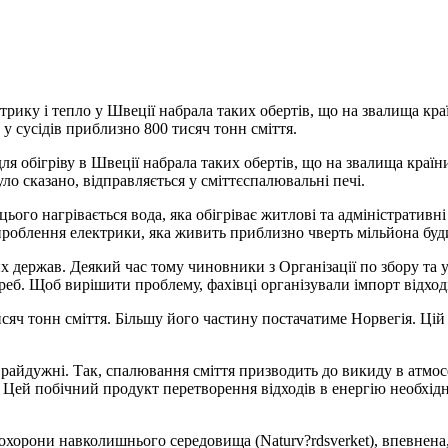
трику і тепло у Швеції набрала таких обертів, що на звалища кра
у сусідів приблизно 800 тисяч тонн сміття.
я обігріву в Швеції набрала таких обертів, що на звалища країни
уло сказано, відправляється у сміттєспалювальні печі.
ього нагрівається вода, яка обігріває житлові та адміністративн
вироблення електрики, яка живить приблизно чверть мільйона буд
 держав. Деякий час тому чиновники з Організації по збору та ути
еб. Щоб вирішити проблему, фахівці організували імпорт відході
сяч тонн сміття. Більшу його частину постачатиме Норвегія. Цій 
би райдужні. Так, спалювання сміття призводить до викиду в атмо
. Цей побічний продукт перетворення відходів в енергію необхідн
а охорони навколишнього середовища (Naturv?rdsverket), впевнен