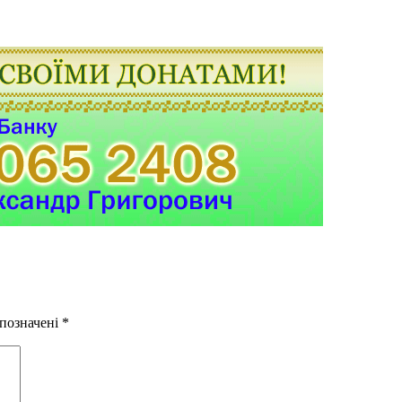
 позначені
*