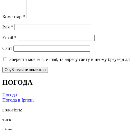
Коментар
*
Ім'я
*
Email
*
Сайт
Зберегти моє ім'я, e-mail, та адресу сайту в цьому браузері 
ПОГОДА
Погода
Погода в
Ірпені
вологість:
тиск:
вітер: