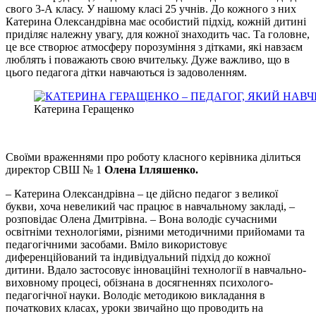
свого 3-А класу. У нашому класі 25 учнів. До кожного з них
Катерина Олександрівна має особистий підхід, кожній дитині
приділяє належну увагу, для кожної знаходить час. Та головне,
це все створює атмосферу порозуміння з дітками, які навзаєм
люблять і поважають свою вчительку. Дуже важливо, що в
цього педагога дітки навчаються із задоволенням.
Катерина Геращенко
Своїми враженнями про роботу класного керівника ділиться
директор СВШ № 1
Олена Ілляшенко.
– Катерина Олександрівна – це дійсно педагог з великої
букви, хоча невеликий час працює в навчальному закладі, –
розповідає Олена Дмитрівна. – Вона володіє сучасними
освітніми технологіями, різними методичними прийомами та
педагогічними засобами. Вміло використовує
диференційований та індивідуальний підхід до кожної
дитини. Вдало застосовує інноваційні технології в навчально-
виховному процесі, обізнана в досягненнях психолого-
педагогічної науки. Володіє методикою викладання в
початкових класах, уроки звичайно що проводить на