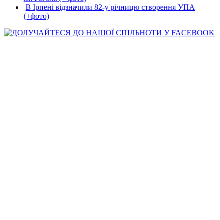
В Ірпені відзначили 82-у річницю створення УПА
(+фото)