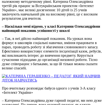
належному методичному рівні. Катерина Олександрівна
третій рік працює за Всеукраїнським проектом «Інтелект
України», має великі досягнення: 10 дітей із 25 учнів
закінчують навчальний рік на високому рівні, це є високим
результатом для вчителя.
– Наскільки мені відомо, у класі Катерини Олександрівни
найвищий показник успішності у школі
– Так, в неї дійсно найвищий показник. На уроках вона
формує в школярів соціальні навички, вміння працювати в
парах, проводить роботу зі збагачення словникового запасу.
Ефективно використовує елементи інсценізації казок, ребусів,
які викликають інтерес до вивчення предмету. Керується
сучасними підходами до організації виховної роботи. Тісно
дуже співпрацює з батьками, за що їй тільки можна сказати
велике спасибі.
Про вчительку розповідає бабуся одного з учнів 3-А класу
«Інтелект України»
– Катерина Олександрівна дуже гарний педагог, ми нею дуже
задоволені. По-перше, вона чудовий педагог, як кажуть