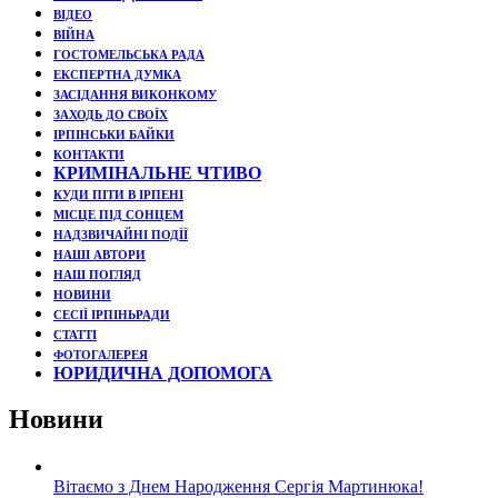
ВІДЕО
ВІЙНА
ГОСТОМЕЛЬСЬКА РАДА
ЕКСПЕРТНА ДУМКА
ЗАСІДАННЯ ВИКОНКОМУ
ЗАХОДЬ ДО СВОЇХ
ІРПІНСЬКИ БАЙКИ
КОНТАКТИ
КРИМІНАЛЬНЕ ЧТИВО
КУДИ ПІТИ В ІРПЕНІ
МІСЦЕ ПІД СОНЦЕМ
НАДЗВИЧАЙНІ ПОДЇЇ
НАШІ АВТОРИ
НАШ ПОГЛЯД
НОВИНИ
СЕСІЇ ІРПІНЬРАДИ
СТАТТІ
ФОТОГАЛЕРЕЯ
ЮРИДИЧНА ДОПОМОГА
Новини
Вітаємо з Днем Народження Сергія Мартинюка!