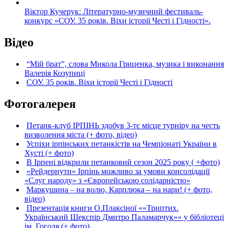
Віктор Кучерук: Літературно-музичний фестиваль-
конкурс «СОУ. 35 років. Віхи історії Честі і Гідності».
Відео
“Мій брат”, слова Микола Гриценка, музика і виконання
Валерія Козупиці
СОУ. 35 років. Віхи історії Честі і Гідності
Фотогалерея
Петанк-клуб ІРПІНЬ здобув 3-тє місце турніру на честь
визволення міста (+ фото, відео)
Успіхи ірпінських петанкістів на Чемпіонаті України в
Хусті (+ фото)
В Ірпені відкрили петанковий сезон 2025 року ( +фото)
«Рейдернути» Ірпінь можливо за умови консолідації
«Слуг народу» з «Європейською солідарністю»
Маркушина – на волю, Карплюка – на нари! (+ фото,
відео)
Презентація книги О.Плаксіної ««Триптих.
Український Шекспір Дмитро Паламарчук»» у бібліотеці
ім. Гоголя (+ фото)