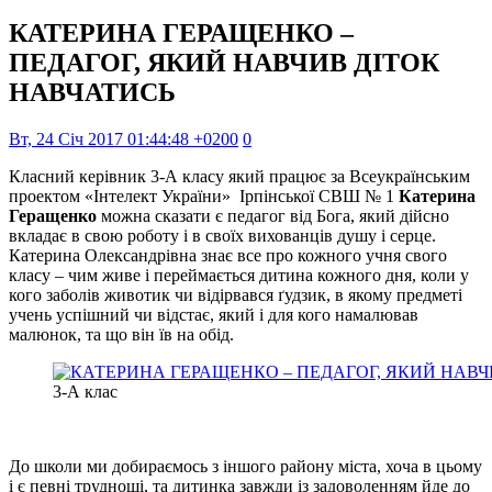
КАТЕРИНА ГЕРАЩЕНКО –
ПЕДАГОГ, ЯКИЙ НАВЧИВ ДІТОК
НАВЧАТИСЬ
Вт, 24 Січ 2017 01:44:48 +0200
0
Класний керівник 3-А класу який працює за Всеукраїнським
проектом «Інтелект України» Ірпінської СВШ № 1
Катерина
Геращенко
можна сказати є педагог від Бога, який дійсно
вкладає в свою роботу і в своїх вихованців душу і серце.
Катерина Олександрівна знає все про кожного учня свого
класу – чим живе і переймається дитина кожного дня, коли у
кого заболів животик чи відірвався ґудзик, в якому предметі
учень успішний чи відстає, який і для кого намалював
малюнок, та що він їв на обід.
3-А клас
До школи ми добираємось з іншого району міста, хоча в цьому
і є певні труднощі, та дитинка завжди із задоволенням йде до