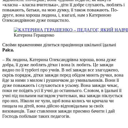
«класна – класна вчителька», діти її добре слухають, люблять і
поважають, батьки, на мою думку, її також поважають. По-
друге, вона хороша людина, і, взагалі, нам з Катериною
Олександрівною дуже пощастило.
Катерина Геращенко
Своїми враженнями ділиться працівниця шкільної їдальні
Раїса.
– Як людина, Катерина Олександрівна хороша, вона дуже
добра, її дуже люблять дітки і вона їх любить. Це завжди
видно по її турботі про учнів. В неї завжди все злагоджено,
скрізь порядок, дітки завжди перед обідом миють ручки, вона
йде за ними з милом і рушничком до умивальників. Вони її
дуже поважають і слухаються в усьому. Вона завжди чекає,
поки не поїдять усі її учні до останнього. Словом, в їдальні її
учні під пильним наглядом учительки, яка завжди піклується
про них. Ніколи не чули, щоб вона колись чи кричала чи
пищала на дітей, вона дійсно відповідальна за своїх
вихованців. Таке ставлення завжди приємно бачити і дай
Господь побільше таких педагогів.