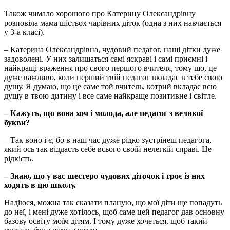
Також чимало хорошого про Катерину Олександрівну
розповіла мама шістьох чарівних діток (одна з них навчається
у 3-а класі).
– Катерина Олександрівна, чудовий педагог, наші дітки дуже
задоволені. У них залишаться самі яскраві і самі приємні і
найкращі враження про свого першого вчителя, тому що, це
дуже важливо, коли перший твій педагог вкладає в тебе свою
душу. Я думаю, що це саме той вчитель, котрий вкладає всю
душу в твою дитину і все саме найкраще позитивне і світле.
– Кажуть, що вона хоч і молода, але педагог з великої
букви?
– Так воно і є, бо в наш час дуже рідко зустрінеш педагога,
який ось так віддасть себе всього своїй нелегкій справі. Це
рідкість.
– Знаю, що у вас шестеро чудових діточок і троє із них
ходять в цю школу.
Надіюся, можна так сказати планую, що мої діти ще попадуть
до неї, і мені дуже хотілось, щоб саме цей педагог дав основну
базову освіту моїм дітям. І тому дуже хочеться, щоб такий