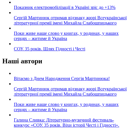
Показник електромобілізації в Україні зріс до +13%
Сергій Мартинюк отримав відзнаку жюрі Всеукраїнської
літературної премії імені Михайла Слабошпицького
Поки живе наше слово у книгах, у родинах, у наших
серцях – житиме й Україна
СОУ. 35 років. Шлях Гідності і Честі
Наші автори
Вітаємо з Днем Народження Сергія Мартинюка!
Сергій Мартинюк отримав відзнаку жюрі Всеукраїнської
літературної премії імені Михайла Слабошпицького
Поки живе наше слово у книгах, у родинах, у наших
серцях – житиме й Україна
Галина Сливка: Літературно-музичний фестиваль-
конкурс «СОУ. 35 років. Віхи історії Честі і Гідності».