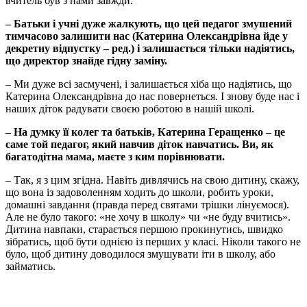
вчитель був з нами завжди.
– Батьки і учні дуже жалкують, що цей педагог змушений
тимчасово залишити нас (Катерина Олександрівна йде у
декретну відпустку – ред.) і залишається тільки надіятись,
що директор знайде гідну заміну.
– Ми дуже всі засмучені, і залишається хіба що надіятись, що
Катерина Олександрівна до нас повернеться. І знову буде нас і
наших діток радувати своєю роботою в нашій школі.
– На думку її колег та батьків, Катерина Геращенко – це
саме той педагог, який навчив діток навчатись. Ви, як
багатодітна мама, маєте з ким порівнювати.
– Так, я з цим згідна. Навіть дивлячись на свою дитину, скажу,
що вона із задоволенням ходить до школи, робить уроки,
домашні завдання (правда перед святами трішки лінуємося).
Але не було такого: «не хочу в школу» чи «не буду вчитись».
Дитина навпаки, старається першою прокинутись, швидко
зібратись, щоб бути однією із перших у класі. Ніколи такого не
було, щоб дитину доводилося змушувати іти в школу, або
займатись.