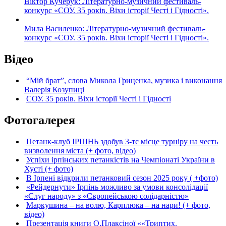
Віктор Кучерук: Літературно-музичний фестиваль-
конкурс «СОУ. 35 років. Віхи історії Честі і Гідності».
Мила Василенко: Літературно-музичний фестиваль-
конкурс «СОУ. 35 років. Віхи історії Честі і Гідності».
Відео
“Мій брат”, слова Микола Гриценка, музика і виконання
Валерія Козупиці
СОУ. 35 років. Віхи історії Честі і Гідності
Фотогалерея
Петанк-клуб ІРПІНЬ здобув 3-тє місце турніру на честь
визволення міста (+ фото, відео)
Успіхи ірпінських петанкістів на Чемпіонаті України в
Хусті (+ фото)
В Ірпені відкрили петанковий сезон 2025 року ( +фото)
«Рейдернути» Ірпінь можливо за умови консолідації
«Слуг народу» з «Європейською солідарністю»
Маркушина – на волю, Карплюка – на нари! (+ фото,
відео)
Презентація книги О.Плаксіної ««Триптих.