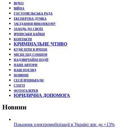
ВІДЕО
ВІЙНА
ГОСТОМЕЛЬСЬКА РАДА
ЕКСПЕРТНА ДУМКА
ЗАСІДАННЯ ВИКОНКОМУ
ЗАХОДЬ ДО СВОЇХ
ІРПІНСЬКИ БАЙКИ
КОНТАКТИ
КРИМІНАЛЬНЕ ЧТИВО
КУДИ ПІТИ В ІРПЕНІ
МІСЦЕ ПІД СОНЦЕМ
НАДЗВИЧАЙНІ ПОДЇЇ
НАШІ АВТОРИ
НАШ ПОГЛЯД
НОВИНИ
СЕСІЇ ІРПІНЬРАДИ
СТАТТІ
ФОТОГАЛЕРЕЯ
ЮРИДИЧНА ДОПОМОГА
Новини
Показник електромобілізації в Україні зріс до +13%