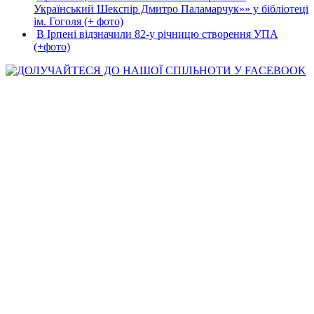
Український Шекспір Дмитро Паламарчук»» у бібліотеці
ім. Гоголя (+ фото)
В Ірпені відзначили 82-у річницю створення УПА
(+фото)