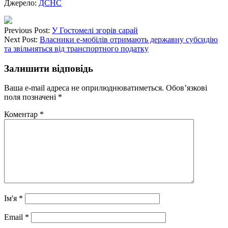
Джерело:
ДСНС
Previous Post:
У Гостомелі згорів сарай
Next Post:
Власники е-мобілів отримають державну субсидію
та звільняться від транспортного податку
Залишити відповідь
Ваша e-mail адреса не оприлюднюватиметься.
Обов’язкові
поля позначені
*
Коментар
*
Ім'я
*
Email
*