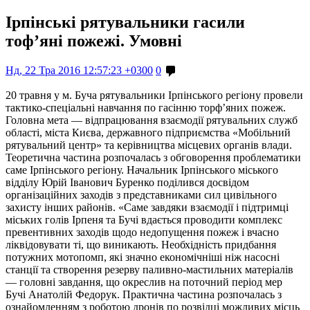
Ірпінські рятувальники гасили
тоф’яні пожежі. Умовні
Нд, 22 Тра 2016 12:57:23 +0300
0
20 травня у м. Буча рятувальники Ірпінського регіону провели
тактико-спеціальні навчання по гасінню торф’яних пожеж.
Головна мета — відпрацювання взаємодії рятувальних служб
області, міста Києва, державного підприємства «Мобільний
рятувальний центр» та керівництва місцевих органів влади.
Теоретична частина розпочалась з обговорення проблематики
саме Ірпінського регіону. Начальник Ірпінського міського
відділу Юрій Іванович Буренко поділився досвідом
організаційних заходів з представниками сил цивільного
захисту інших районів. «Саме завдяки взаємодії і підтримці
міських голів Ірпеня та Бучі вдається проводити комплекс
превентивних заходів щодо недопущення пожеж і вчасно
ліквідовувати ті, що виникають. Необхідність придбання
потужних мотопомп, які значно економічніші ніж насосні
станції та створення резерву паливно-мастильних матеріалів
— головні завдання, що окреслив на поточний період мер
Бучі Анатолій Федорук. Практична частина розпочалась з
ознайомленням з роботою дронів по розвідці можливих місць