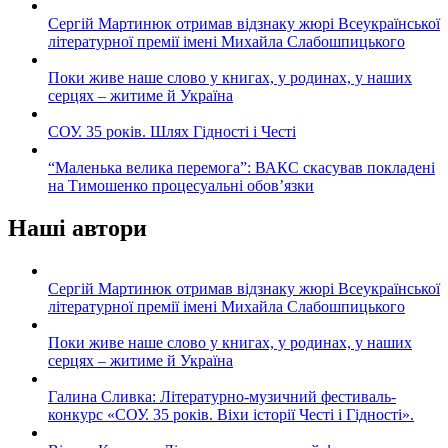
Сергій Мартинюк отримав відзнаку жюрі Всеукраїнської
літературної премії імені Михайла Слабошпицького
Поки живе наше слово у книгах, у родинах, у наших
серцях – житиме й Україна
СОУ. 35 років. Шлях Гідності і Честі
“Маленька велика перемога”: ВАКС скасував покладені
на Тимошенко процесуальні обов’язки
Наші автори
Сергій Мартинюк отримав відзнаку жюрі Всеукраїнської
літературної премії імені Михайла Слабошпицького
Поки живе наше слово у книгах, у родинах, у наших
серцях – житиме й Україна
Галина Сливка: Літературно-музичний фестиваль-
конкурс «СОУ. 35 років. Віхи історії Честі і Гідності».