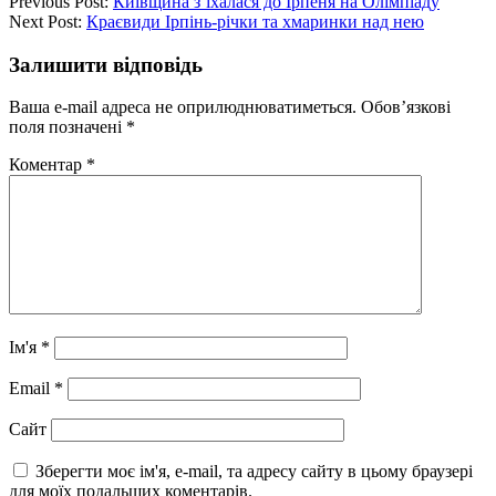
Previous Post:
Київщина з’їхалася до Ірпеня на Олімпіаду
Next Post:
Краєвиди Ірпінь-річки та хмаринки над нею
Залишити відповідь
Ваша e-mail адреса не оприлюднюватиметься.
Обов’язкові
поля позначені
*
Коментар
*
Ім'я
*
Email
*
Сайт
Зберегти моє ім'я, e-mail, та адресу сайту в цьому браузері
для моїх подальших коментарів.