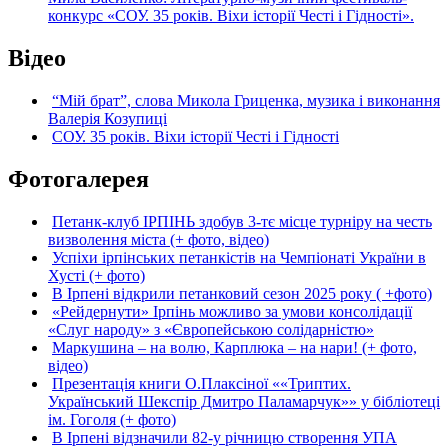
конкурс «СОУ. 35 років. Віхи історії Честі і Гідності».
Відео
“Мій брат”, слова Микола Гриценка, музика і виконання
Валерія Козупиці
СОУ. 35 років. Віхи історії Честі і Гідності
Фотогалерея
Петанк-клуб ІРПІНЬ здобув 3-тє місце турніру на честь
визволення міста (+ фото, відео)
Успіхи ірпінських петанкістів на Чемпіонаті України в
Хусті (+ фото)
В Ірпені відкрили петанковий сезон 2025 року ( +фото)
«Рейдернути» Ірпінь можливо за умови консолідації
«Слуг народу» з «Європейською солідарністю»
Маркушина – на волю, Карплюка – на нари! (+ фото,
відео)
Презентація книги О.Плаксіної ««Триптих.
Український Шекспір Дмитро Паламарчук»» у бібліотеці
ім. Гоголя (+ фото)
В Ірпені відзначили 82-у річницю створення УПА