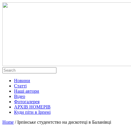
Новини
Статті
Наші автори
Відео
Фотогалерея
АРХІВ НОМЕРІВ
Куди піти в Ірпені
Home
/
Ірпінське студентство на дискотеці в Баланівці