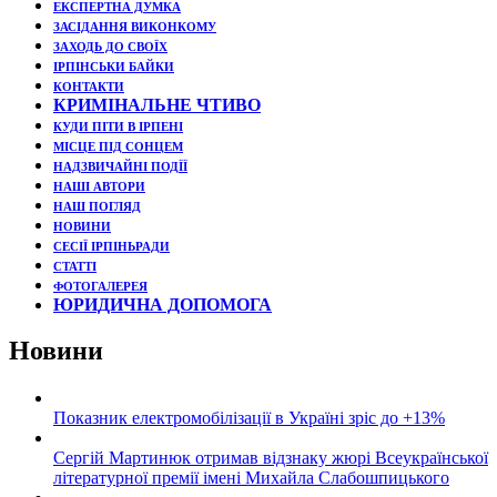
ЕКСПЕРТНА ДУМКА
ЗАСІДАННЯ ВИКОНКОМУ
ЗАХОДЬ ДО СВОЇХ
ІРПІНСЬКИ БАЙКИ
КОНТАКТИ
КРИМІНАЛЬНЕ ЧТИВО
КУДИ ПІТИ В ІРПЕНІ
МІСЦЕ ПІД СОНЦЕМ
НАДЗВИЧАЙНІ ПОДЇЇ
НАШІ АВТОРИ
НАШ ПОГЛЯД
НОВИНИ
СЕСІЇ ІРПІНЬРАДИ
СТАТТІ
ФОТОГАЛЕРЕЯ
ЮРИДИЧНА ДОПОМОГА
Новини
Показник електромобілізації в Україні зріс до +13%
Сергій Мартинюк отримав відзнаку жюрі Всеукраїнської
літературної премії імені Михайла Слабошпицького