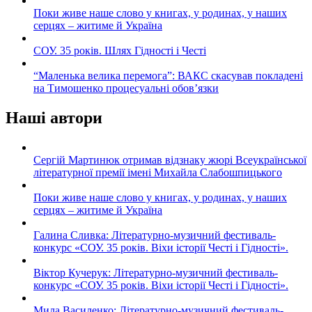
Поки живе наше слово у книгах, у родинах, у наших
серцях – житиме й Україна
СОУ. 35 років. Шлях Гідності і Честі
“Маленька велика перемога”: ВАКС скасував покладені
на Тимошенко процесуальні обов’язки
Наші автори
Сергій Мартинюк отримав відзнаку жюрі Всеукраїнської
літературної премії імені Михайла Слабошпицького
Поки живе наше слово у книгах, у родинах, у наших
серцях – житиме й Україна
Галина Сливка: Літературно-музичний фестиваль-
конкурс «СОУ. 35 років. Віхи історії Честі і Гідності».
Віктор Кучерук: Літературно-музичний фестиваль-
конкурс «СОУ. 35 років. Віхи історії Честі і Гідності».
Мила Василенко: Літературно-музичний фестиваль-