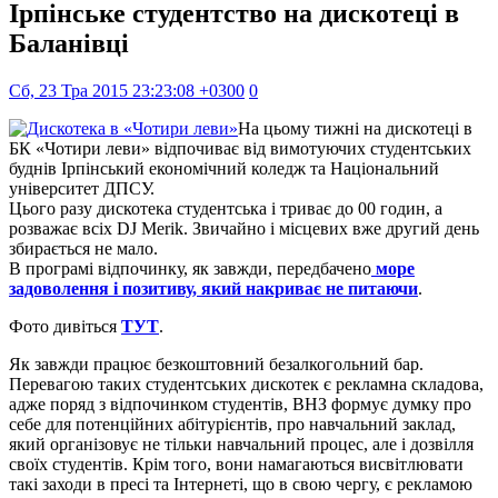
Ірпінське студентство на дискотеці в
Баланівці
Сб, 23 Тра 2015 23:23:08 +0300
0
На цьому тижні на дискотеці в
БК «Чотири леви» відпочиває від вимотуючих студентських
буднів Ірпінський економічний коледж та Національний
університет ДПСУ.
Цього разу дискотека студентська і триває до 00 годин, а
розважає всіх DJ Merik. Звичайно і місцевих вже другий день
збирається не мало.
В програмі відпочинку, як завжди, передбачено
море
задоволення і позитиву, який накриває не питаючи
.
Фото дивіться
ТУТ
.
Як завжди працює безкоштовний безалкогольний бар.
Перевагою таких студентських дискотек є рекламна складова,
адже поряд з відпочинком студентів, ВНЗ формує думку про
себе для потенційних абітурієнтів, про навчальний заклад,
який організовує не тільки навчальний процес, але і дозвілля
своїх студентів. Крім того, вони намагаються висвітлювати
такі заходи в пресі та Інтернеті, що в свою чергу, є рекламою