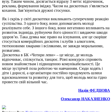
вузу. Таким чином, досягається відразу 3 мети: відпочинок,
реклама, формування іміджу. Часом на дискотеках з’являється
кохання. Зав’язуються дружні стосунки.
Як і скрізь у світі дискотеки викликають суперечливу реакцію
суспільства. З одного боку, вони допомагають молоді
реалізувати себе. З іншого боку, вони негативно впливають на
розвиток індивіда, руйнуючи його цінності і завдаючи шкоди
здоров’ю. Така думка має право на існування, але це скоріше
стосується комерційних дискотек і клубів з алкоголем,
тютюновими хмарами і всілякими, не завжди моральними,
розвагами.
Дискотека в БК «Чотири леви» – це місце, де молодь
відпочиває, спілкується, танцює. Різні конкурси сприяють
новим знайомствам і підвищенню комунікабельності. Це
місце зустрічей поза роботою чи навчанням. Сюди ходять і
діти і дорослі, а організатори постійно продумують шляхи
вдосконалення та розвитку для того, щоб молодь могла гідно
провести свій вільний час.
Надія ФЕДЦОВА
Олександр НАКАЗНЕНКО