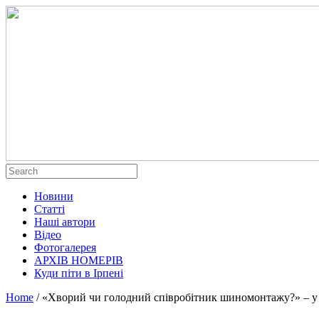
Новини
Статті
Наші автори
Відео
Фотогалерея
АРХІВ НОМЕРІВ
Куди піти в Ірпені
Home
/
«Хворий чи голодний співробітник шиномонтажу?» – у ц