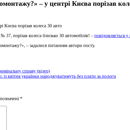
монтажу?» – у центрі Києва порізав коле
 № 37, порізав колеса близько 30 автомобілів! –
повідомляється у п
омонтажу?», – задалися питанням автори посту.
римінальну справу (відео)
 із квітня українки народжуватимуть без плати за пологи
 позначені
*