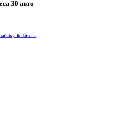
са 30 авто
абліку dtp.kiev.ua
.