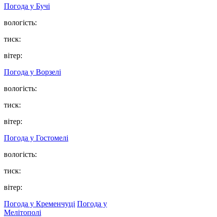
Погода у
Бучі
вологість:
тиск:
вітер:
Погода у
Ворзелі
вологість:
тиск:
вітер:
Погода у
Гостомелі
вологість:
тиск:
вітер:
Погода у Кременчуці
Погода у
Мелітополі