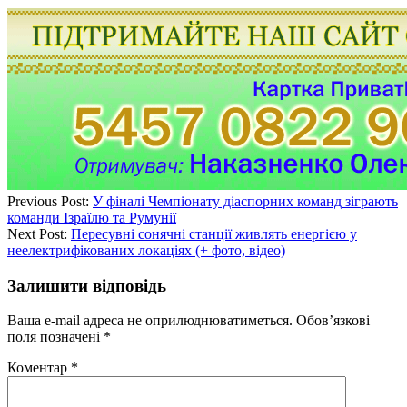
Previous Post:
У фіналі Чемпіонату діаспорних команд зіграють
команди Ізраїлю та Румунії
Next Post:
Пересувні сонячні станції живлять енергією у
неелектрифікованих локаціях (+ фото, відео)
Залишити відповідь
Ваша e-mail адреса не оприлюднюватиметься.
Обов’язкові
поля позначені
*
Коментар
*