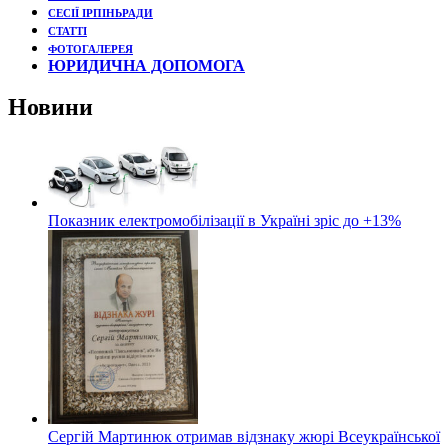
СЕСІЇ ІРПІНЬРАДИ
СТАТТІ
ФОТОГАЛЕРЕЯ
ЮРИДИЧНА ДОПОМОГА
Новини
Показник електромобілізації в Україні зріс до +13%
Сергій Мартинюк отримав відзнаку жюрі Всеукраїнської