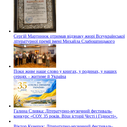
Сергій Мартинюк отримав відзнаку жюрі Всеукраїнської
літературної премії імені Михайла Слабошпицького
Поки живе наше слово у книгах, у родинах, у наших
серцях – житиме й Україна
Галина Сливка: Літературно-музичний фестиваль-
конкурс «СОУ. 35 років. Віхи історії Честі і Гідності».
Віктор Кучерук: Літературно-музичний фестиваль-