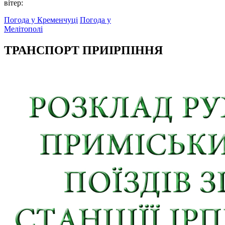
вітер:
Погода у Кременчуці
Погода у
Мелітополі
ТРАНСПОРТ ПРИІРПІННЯ