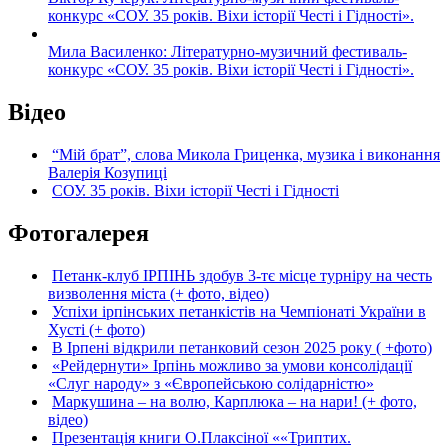
конкурс «СОУ. 35 років. Віхи історії Честі і Гідності».
Мила Василенко: Літературно-музичний фестиваль-
конкурс «СОУ. 35 років. Віхи історії Честі і Гідності».
Відео
“Мій брат”, слова Микола Гриценка, музика і виконання
Валерія Козупиці
СОУ. 35 років. Віхи історії Честі і Гідності
Фотогалерея
Петанк-клуб ІРПІНЬ здобув 3-тє місце турніру на честь
визволення міста (+ фото, відео)
Успіхи ірпінських петанкістів на Чемпіонаті України в
Хусті (+ фото)
В Ірпені відкрили петанковий сезон 2025 року ( +фото)
«Рейдернути» Ірпінь можливо за умови консолідації
«Слуг народу» з «Європейською солідарністю»
Маркушина – на волю, Карплюка – на нари! (+ фото,
відео)
Презентація книги О.Плаксіної ««Триптих.