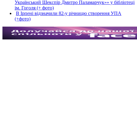
Український Шекспір Дмитро Паламарчук»» у бібліотеці
ім. Гоголя (+ фото)
В Ірпені відзначили 82-у річницю створення УПА
(+фото)