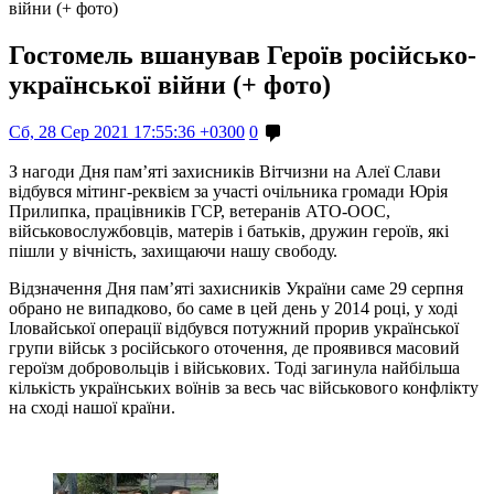
війни (+ фото)
Гостомель вшанував Героїв російсько-
української війни (+ фото)
Сб, 28 Сер 2021 17:55:36 +0300
0
З нагоди Дня пам’яті захисників Вітчизни на Алеї Слави
відбувся мітинг-реквієм за участі очільника громади Юрія
Прилипка, працівників ГСР, ветеранів АТО-ООС,
військовослужбовців, матерів і батьків, дружин героїв, які
пішли у вічність, захищаючи нашу свободу.
Відзначення Дня пам’яті захисників України саме 29 серпня
обрано не випадково, бо саме в цей день у 2014 році, у ході
Іловайської операції відбувся потужний прорив української
групи військ з російського оточення, де проявився масовий
героїзм добровольців і військових. Тоді загинула найбільша
кількість українських воїнів за весь час військового конфлікту
на сході нашої країни.