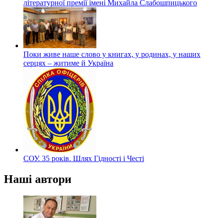
літературної премії імені Михайла Слабошпицького
Поки живе наше слово у книгах, у родинах, у наших
серцях – житиме й Україна
СОУ. 35 років. Шлях Гідності і Честі
Наші автори