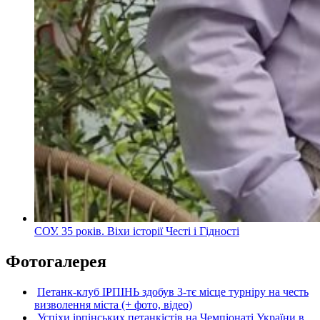
СОУ. 35 років. Віхи історії Честі і Гідності
Фотогалерея
Петанк-клуб ІРПІНЬ здобув 3-тє місце турніру на честь
визволення міста (+ фото, відео)
Успіхи ірпінських петанкістів на Чемпіонаті України в