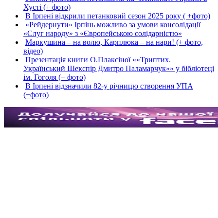
Хусті (+ фото)
В Ірпені відкрили петанковий сезон 2025 року ( +фото)
«Рейдернути» Ірпінь можливо за умови консолідації
«Слуг народу» з «Європейською солідарністю»
Маркушина – на волю, Карплюка – на нари! (+ фото,
відео)
Презентація книги О.Плаксіної ««Триптих.
Український Шекспір Дмитро Паламарчук»» у бібліотеці
ім. Гоголя (+ фото)
В Ірпені відзначили 82-у річницю створення УПА
(+фото)