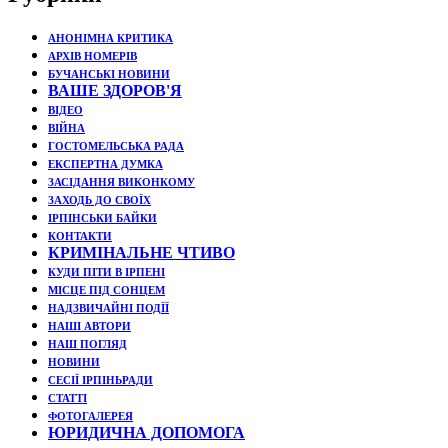
АНОНІМНА КРИТИКА
АРХІВ НОМЕРІВ
БУЧАНСЬКІ НОВИНИ
ВАШЕ ЗДОРОВ'Я
ВІДЕО
ВІЙНА
ГОСТОМЕЛЬСЬКА РАДА
ЕКСПЕРТНА ДУМКА
ЗАСІДАННЯ ВИКОНКОМУ
ЗАХОДЬ ДО СВОЇХ
ІРПІНСЬКИ БАЙКИ
КОНТАКТИ
КРИМІНАЛЬНЕ ЧТИВО
КУДИ ПІТИ В ІРПЕНІ
МІСЦЕ ПІД СОНЦЕМ
НАДЗВИЧАЙНІ ПОДЇЇ
НАШІ АВТОРИ
НАШ ПОГЛЯД
НОВИНИ
СЕСІЇ ІРПІНЬРАДИ
СТАТТІ
ФОТОГАЛЕРЕЯ
ЮРИДИЧНА ДОПОМОГА