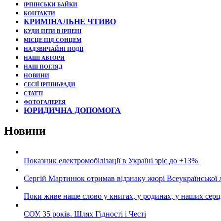
ІРПІНСЬКИ БАЙКИ
КОНТАКТИ
КРИМІНАЛЬНЕ ЧТИВО
КУДИ ПІТИ В ІРПЕНІ
МІСЦЕ ПІД СОНЦЕМ
НАДЗВИЧАЙНІ ПОДЇЇ
НАШІ АВТОРИ
НАШ ПОГЛЯД
НОВИНИ
СЕСІЇ ІРПІНЬРАДИ
СТАТТІ
ФОТОГАЛЕРЕЯ
ЮРИДИЧНА ДОПОМОГА
Новини
Показник електромобілізації в Україні зріс до +13%
Сергій Мартинюк отримав відзнаку жюрі Всеукраїнської 
Поки живе наше слово у книгах, у родинах, у наших серц
СОУ. 35 років. Шлях Гідності і Честі