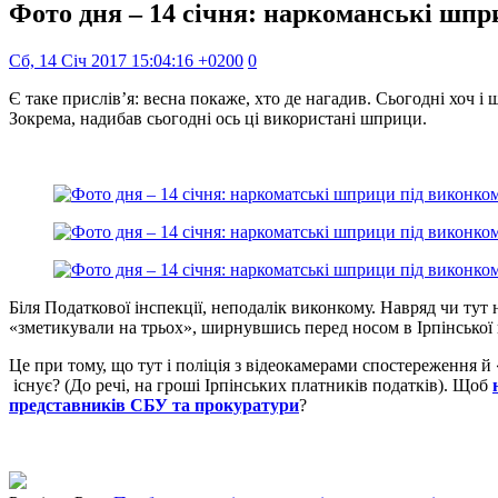
Фото дня – 14 січня: наркоманські шп
Сб, 14 Січ 2017 15:04:16 +0200
0
Є таке прислів’я: весна покаже, хто де нагадив. Сьогодні хоч і 
Зокрема, надибав сьогодні ось ці використані шприци.
Біля Податкової інспекції, неподалік виконкому. Навряд чи ту
«зметикували на трьох», ширнувшись перед носом в Ірпінської 
Це при тому, що тут і поліція з відеокамерами спостереження 
існує? (До речі, на гроші Ірпінських платників податків). Щоб
представників СБУ та прокуратури
?