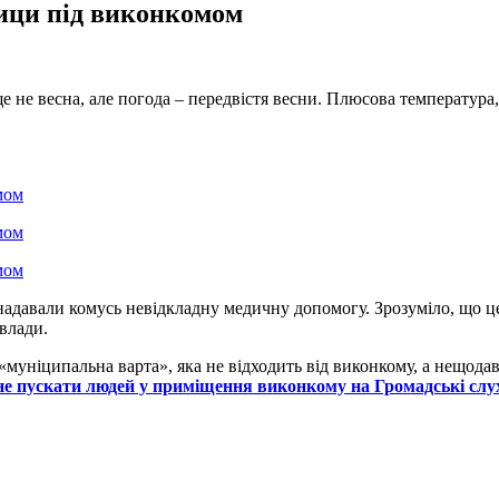
рици під виконкомом
ще не весна, але погода – передвістя весни. Плюсова температура,
т надавали комусь невідкладну медичну допомогу. Зрозуміло, що 
влади.
й «муніципальна варта», яка не відходить від виконкому, а нещод
не пускати людей у приміщення виконкому на Громадські сл