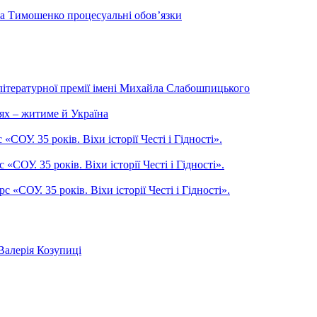
на Тимошенко процесуальні обов’язки
літературної премії імені Михайла Слабошпицького
ях – житиме й Україна
ОУ. 35 років. Віхи історії Честі і Гідності».
СОУ. 35 років. Віхи історії Честі і Гідності».
СОУ. 35 років. Віхи історії Честі і Гідності».
Валерія Козупиці