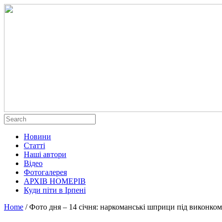
Новини
Статті
Наші автори
Відео
Фотогалерея
АРХІВ НОМЕРІВ
Куди піти в Ірпені
Home
/
Фото дня – 14 січня: наркоманські шприци під виконко