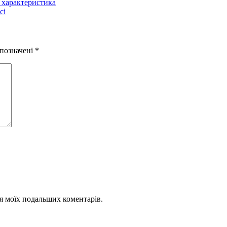
 характеристика
сі
 позначені
*
для моїх подальших коментарів.