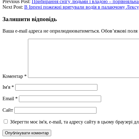
Previous Post:
Прибирання снігу людьми і владою – порівняльна
Next Post:
В Ірпені пожежні врятували водія в палаючому Лексу
Залишити відповідь
Ваша e-mail адреса не оприлюднюватиметься.
Обов’язкові поля
Коментар
*
Ім'я
*
Email
*
Сайт
Зберегти моє ім'я, e-mail, та адресу сайту в цьому браузері 