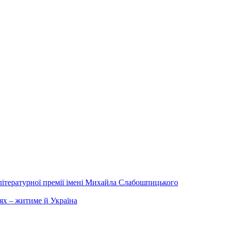
літературної премії імені Михайла Слабошпицького
ях – житиме й Україна