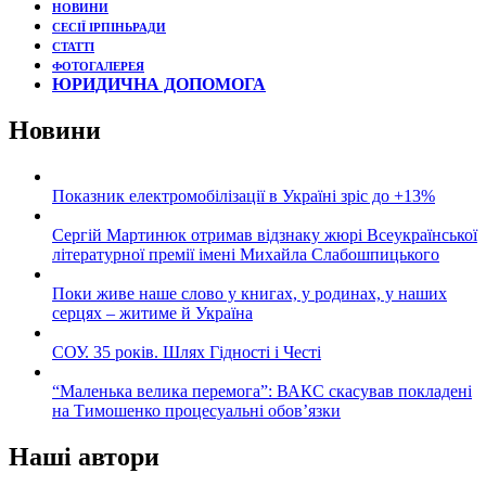
НОВИНИ
СЕСІЇ ІРПІНЬРАДИ
СТАТТІ
ФОТОГАЛЕРЕЯ
ЮРИДИЧНА ДОПОМОГА
Новини
Показник електромобілізації в Україні зріс до +13%
Сергій Мартинюк отримав відзнаку жюрі Всеукраїнської
літературної премії імені Михайла Слабошпицького
Поки живе наше слово у книгах, у родинах, у наших
серцях – житиме й Україна
СОУ. 35 років. Шлях Гідності і Честі
“Маленька велика перемога”: ВАКС скасував покладені
на Тимошенко процесуальні обов’язки
Наші автори