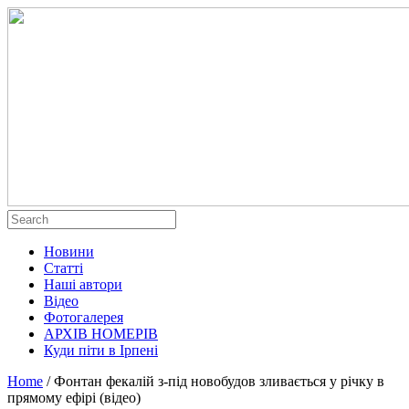
Новини
Статті
Наші автори
Відео
Фотогалерея
АРХІВ НОМЕРІВ
Куди піти в Ірпені
Home
/
Фонтан фекалій з-під новобудов зливається у річку в
прямому ефірі (відео)