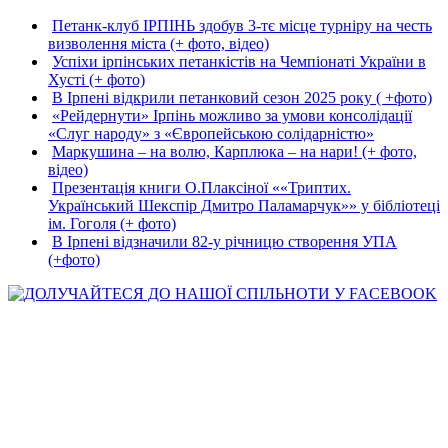
Петанк-клуб ІРПІНЬ здобув 3-тє місце турніру на честь
визволення міста (+ фото, відео)
Успіхи ірпінських петанкістів на Чемпіонаті України в
Хусті (+ фото)
В Ірпені відкрили петанковий сезон 2025 року ( +фото)
«Рейдернути» Ірпінь можливо за умови консолідації
«Слуг народу» з «Європейською солідарністю»
Маркушина – на волю, Карплюка – на нари! (+ фото,
відео)
Презентація книги О.Плаксіної ««Триптих.
Український Шекспір Дмитро Паламарчук»» у бібліотеці
ім. Гоголя (+ фото)
В Ірпені відзначили 82-у річницю створення УПА
(+фото)