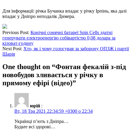
Для інформації: річка Бучанка впадає у річку Ірпінь, яка далі
впадає у Дніпро неподалік Димера.
Previous Post:
Конічні сонячні батареї Spin Cells здатні
генерувати електроенергію собівартістю 0,08 долара за
кіловат-годину
Next Post:
Хто, як і чому голосував за заборону ОПЗЖ і партії
Шарія
One thought on “
Фонтан фекалій з-під
новобудов зливається у річку в
прямому ефірі (відео)
”
юрій
:
Вт, 18 Тра 2021 22:34:59 +0300 о 22:34
Українці п’ють з Дніпра…
Будьте всі здорові…