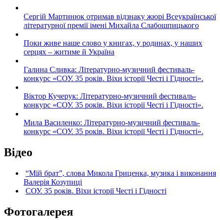
Сергій Мартинюк отримав відзнаку жюрі Всеукраїнської
літературної премії імені Михайла Слабошпицького
Поки живе наше слово у книгах, у родинах, у наших
серцях – житиме й Україна
Галина Сливка: Літературно-музичний фестиваль-
конкурс «СОУ. 35 років. Віхи історії Честі і Гідності».
Віктор Кучерук: Літературно-музичний фестиваль-
конкурс «СОУ. 35 років. Віхи історії Честі і Гідності».
Мила Василенко: Літературно-музичний фестиваль-
конкурс «СОУ. 35 років. Віхи історії Честі і Гідності».
Відео
“Мій брат”, слова Микола Гриценка, музика і виконання
Валерія Козупиці
СОУ. 35 років. Віхи історії Честі і Гідності
Фотогалерея