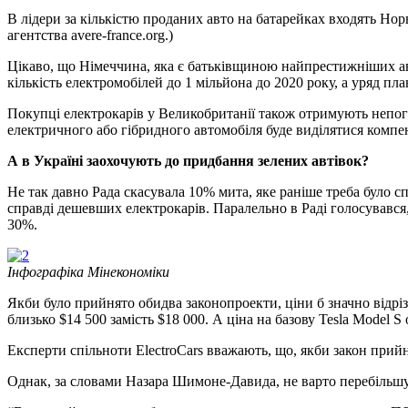
В лідери за кількістю проданих авто на батарейках входять Норв
агентства avere-france.org.)
Цікаво, що Німеччина, яка є батьківщиною найпрестижніших ав
кількість електромобілей до 1 мільйона до 2020 року, а уряд пл
Покупці електрокарів у Великобританії також отримують непоган
електричного або гібридного автомобіля буде виділятися компенса
А в Україні заохочують до придбання зелених автівок?
Не так давно Рада скасувала 10% мита, яке раніше треба було с
справді дешевших електрокарів. Паралельно в Раді голосувався,
30%.
Інфографіка Мінекономіки
Якби було прийнято обидва законопроекти, ціни б значно відрізн
близько $14 500 замість $18 000. А ціна на базову Tesla Model S 
Експерти спільноти ЕlectroCars вважають, що, якби закон прийня
Однак, за словами Назара Шимоне-Давида, не варто перебільш