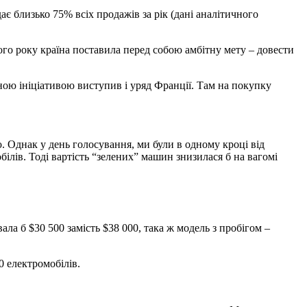
ає близько 75% всіх продажів за рік (дані аналітичного
о року країна поставила перед собою амбітну мету – довести
бною ініціативою виступив і уряд Франції. Там на покупку
. Однак у день голосування, ми були в одному кроці від
ілів. Тоді вартість “зелених” машин знизилася б на вагомі
ла б $30 500 замість $38 000, така ж модель з пробігом –
0 електромобілів.