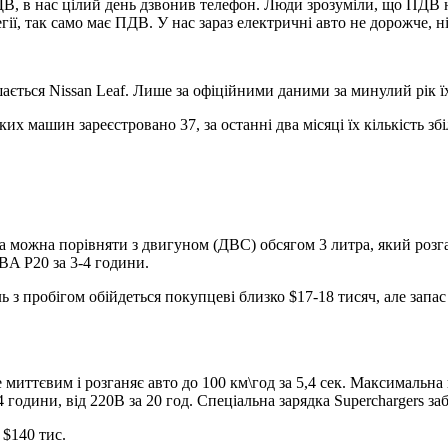
ДВ, в нас цілий день дзвонив телефон. Люди зрозуміли, що ПДВ 
гії, так само має ПДВ. У нас зараз електричні авто не дорожче, н
ється Nissan Leaf. Лише за офіційними даними за минулий рік ї
ких машин зареєстровано 37, за останні два місяці їх кількість зб
а можна порівняти з двигуном (ДВС) обсягом 3 литра, який розган
BA P20 за 3-4 години.
 з пробігом обійдеться покупцеві близко $17-18 тисяч, але запас 
миттєвим і розганяє авто до 100 км\год за 5,4 сек. Максимальна 
години, від 220В за 20 год. Спеціальна зарядка Superchargers з
 $140 тис.