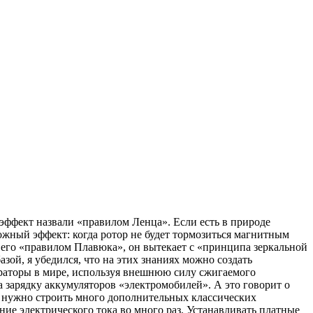
 эффект назвали «правилом Ленца». Если есть в природе
жный эффект: когда ротор не будет тормозиться магнитным
 его «правилом Плавюка», он вытекает с «принципа зеркальной
ой, я убедился, что на этих знаниях можно создать
нераторы в мире, используя внешнюю силу сжигаемого
 зарядку аккумуляторов «электромобилей». А это говорит о
то нужно строить много дополнительных классических
ие электрического тока во много раз. Устанавливать платные