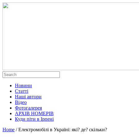
Новини
Статті
Наші автори
Відео
Фотогалерея
АРХІВ НОМЕРІВ
Куди піти в Ірпені
Home
/
Електромобілі в Україні: які? де? скільки?