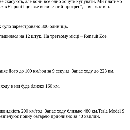
не скасують, але вони все одно хочуть купувати. Ми платимо
іж в Європі і це вже величезний прогрес”, – вважає він.
х було зареєстровано 306 одиниць.
ільшилася на 12 штук. На третьому місці – Renault Zoe.
яє його до 100 км/год за 9 секунд. Запас ходу до 223 км.
ходу в неї буде близко 160 км.
швидкість 200 км/год, Запас ходу близько 480 км.Tesla Model S
абезпечуює повну батарею приблизно за 40 хвилин.