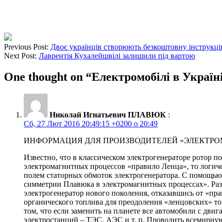
Previous Post:
Двоє українців створюють безкоштовну інструкцію
Next Post:
Лаврентія Кухалейшвілі залишили під вартою
One thought on “
Електромобілі в Україні
Николай Игнатьевич ПЛАВЮК
:
Сб, 27 Лют 2016 20:49:15 +0200 о 20:49
ИНФОРМАЦИЯ ДЛЯ ПРОИЗВОДИТЕЛЕЙ «ЭЛЕКТРО
Известно, что в классическом электрогенераторе ротор 
электромагнитных процессов «правило Ленца», то логич
полем статорных обмоток электрогенератора. С помощью 
симметрии Плавюка в электромагнитных процессах». Разр
электрогенератор нового поколения, отказавшись от «пра
органического топлива для преодоления «ленцовских» то
том, что если заменить на планете все автомобили с дв
электростанций – ТЭС, АЭС и т. п. Проводить всемирную