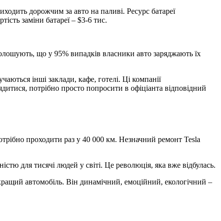
иходить дорожчим за авто на паливі. Ресурс батареї
тість заміни батареї – $3-6 тис.
голошують, що у 95% випадків власники авто заряджають їх
чаються інші заклади, кафе, готелі. Ці компанії
рядитися, потрібно просто попросити в офіціанта відповідний
потрібно проходити раз у 40 000 км. Незначний ремонт Tesla
стю для тисячі людей у світі. Це революція, яка вже відбулась.
кращий автомобіль. Він динамічний, емоційний, екологічний –