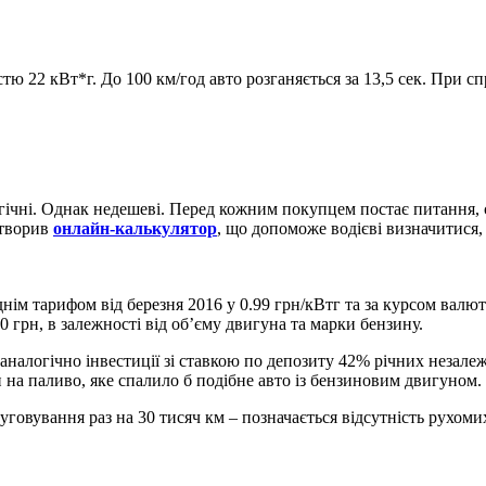
стю 22 кВт*г. До 100 км/год авто розганяється за 13,5 сек. При 
логічні. Однак недешеві. Перед кожним покупцем постає питання
створив
онлайн-калькулятор
, що допоможе водієві визначитися, 
днім тарифом від березня 2016 у 0.99 грн/кВтг та за курсом валют
0 грн, в залежності від об’єму двигуна та марки бензину.
налогічно інвестиції зі ставкою по депозиту 42% річних незале
и на паливо, яке спалило б подібне авто із бензиновим двигуном.
овування раз на 30 тисяч км – позначається відсутність рухомих 