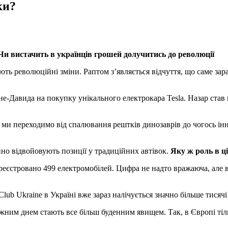
ки?
Чи вистачить в українців грошей долучитись до революції
ють революційні зміни. Раптом з’являється відчуття, що саме зар
-Давида на покупку унікального електрокара Tesla. Назар став не
аз ми переходимо від спалювання рештків динозаврів до чогось і
нно відвойовують позиції у традиційних автівок.
Яку ж роль в ці
реєстровано 499 електромобілей. Цифра не надто вражаюча, але в
Club Ukraine в Україні вже зараз налічується значно більше тисячі
 кожним днем стають все більш буденним явищем. Так, в Європі ті