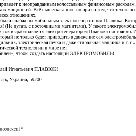
 приведёт к неоправданным колоссальным финансовым расходам,
их мощностей. Всё вышесказанное говорит о том, что технологи
 всех отношениях.
ли были снабжены мобильным электрогенератором Плавюка. Котор
я! (Не путать с постоянными магнитами). У такого электромобиля
ий ток вырабатывается электрогенератором Плавюка постоянно. И
торый не только будет приводить в движение сам электромобиль,
ильник, электрическая печка и даже стиральная машинка и т. п.
ической технологии в мире нет!
мобилей», чтобы создать настоящий ЭЛЕКТРОМОБИЛЬ!
иколай Игнатьевич ПЛАВЮК!
асть, Украина, 59200
 позначені
*