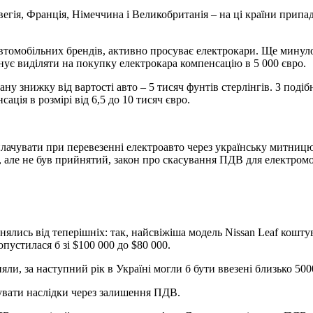
егія, Франція, Німеччина і Великобританія – на ці країни припад
томобільних брендів, активно просуває електрокари. Ще минулог
анує виділяти на покупку електрокара компенсацію в 5 000 євро.
у знижку від вартості авто – 5 тисяч фунтів стерлінгів. З поді
ція в розмірі від 6,5 до 10 тисяч євро.
плачувати при перевезенні електроавто через українську митницю
 але не був прийнятий, закон про скасування ПДВ для електромоб
ялись від теперішніх: так, найсвіжіша модель Nissan Leaf коштува
опустилася б зі $100 000 до $80 000.
ли, за наступний рік в Україні могли б бути ввезені близько 500
увати наслідки через залишення ПДВ.