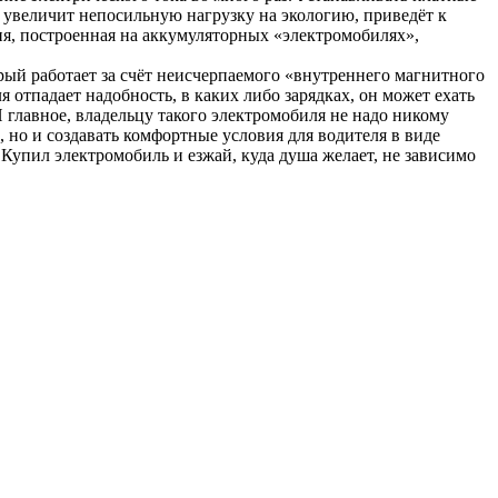
 увеличит непосильную нагрузку на экологию, приведёт к
я, построенная на аккумуляторных «электромобилях»,
ый работает за счёт неисчерпаемого «внутреннего магнитного
 отпадает надобность, в каких либо зарядках, он может ехать
 главное, владельцу такого электромобиля не надо никому
 но и создавать комфортные условия для водителя в виде
. Купил электромобиль и езжай, куда душа желает, не зависимо