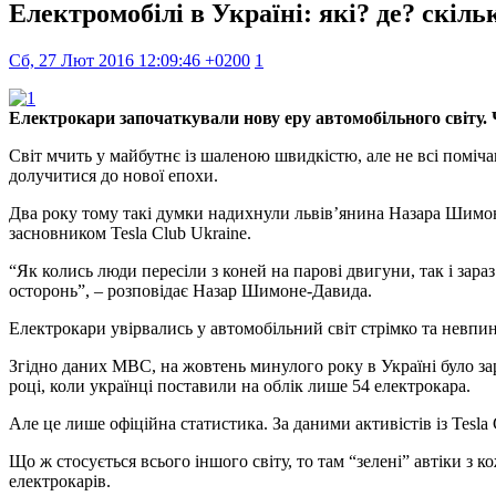
Електромобілі в Україні: які? де? скіль
Сб, 27 Лют 2016 12:09:46 +0200
1
Електрокари започаткували нову еру автомобільного світу. 
Світ мчить у майбутнє із шаленою швидкістю, але не всі поміча
долучитися до нової епохи.
Два року тому такі думки надихнули львів’янина Назара Шимоне
засновником Tesla Club Ukraine.
“Як колись люди пересіли з коней на парові двигуни, так і зар
осторонь”, – розповідає Назар Шимоне-Давида.
Електрокари увірвались у автомобільний світ стрімко та невпи
Згідно даних МВС, на жовтень минулого року в Україні було за
році, коли українці поставили на облік лише 54 електрокара.
Але це лише офіційна статистика. За даними активістів із Tesla 
Що ж стосується всього іншого світу, то там “зелені” автіки з
електрокарів.