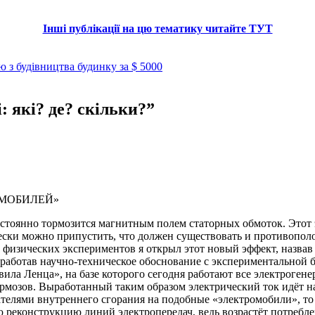
Інші публікації на цю тематику читайте ТУТ
 з будівництва будинку за $ 5000
: які? де? скільки?
”
МОБИЛЕЙ»
постоянно тормозится магнитным полем статорных обмоток. Этот
ески можно припустить, что должен существовать и противополо
физических экспериментов я открыл этот новый эффект, назвав
аботав научно-техническое обоснование с экспериментальной баз
вила Ленца», на базе которого сегодня работают все электроге
рмозов. Выработанный таким образом электрический ток идёт на
игателями внутреннего сгорания на подобные «электромобили», 
 реконструкцию линий электропередач, ведь возрастёт потреблен