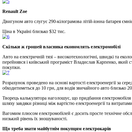
Renault Zoe
Двигуном авто слугує 290-кілограмова літій-іонна батарея ємні
Ціна в Україні близько $32 тис.
Скільки ж грошей власника економлять електромобілі
Авто на електричній тязі – високотехнологічні, швидкі та еко
перейнявся і київський програміст Владислав Карпенко, який 
покупки.
Розрахунок проведено на основі вартості електроенергії за сере
обходитиметься до 10 грн, для водія звичайного авто близько 20
Творець калькулятора наголошує, що придбання електромобіля а
шляху завдяки різниці між вартістю електроенергії та витратам
Вагомим плюсом електромобілей є досить просте технічне обслуг
низький рівень їх зношуваності.
Що треба знати майбутнім покупцям електрокарів