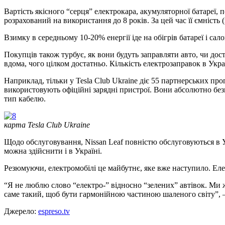
Вартість якісного “серця” електрокара, акумуляторної батареї,
розрахований на використання до 8 років. За цей час її ємність 
Взимку в середньому 10-20% енергії іде на обігрів батареї і салон
Покупців також турбує, як вони будуть заправляти авто, чи до
вдома, чого цілком достатньо. Кількість електрозаправок в Укр
Наприклад, тільки у Tesla Club Ukraine діє 55 партнерських про
використовують офіційні зарядні пристрої. Вони абсолютно безп
тип кабелю.
карта Tesla Club Ukraine
Щодо обслуговування, Nissan Leaf повністю обслуговуються в Ук
можна здійснити і в Україні.
Резюмуючи, електромобілі це майбутнє, яке вже наступило. Елек
“Я не люблю слово “електро-” відносно “зелених” автівок. Ми 
саме такий, щоб бути гармонійною частиною шаленого світу”,
Джерело:
espreso.tv