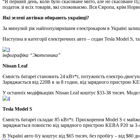
“В перший день, коли було скасоване мито, але не скасоване П
податок зі всіх товарів, які споживаємо. Вся Європа, крім Норве
Які зелені автівки обирають українці?
За минулий рік найпопулярнішим електрокаром в Україні залиша
Наступна в категорії електричних авто – седан Tesla Model S, та
інфографіка “Экотехника”
Nissan Leaf
Ємність батареї становить 24 кВт*г, потужність електро-двигун
Заряджається від 220В в за 8 годин, від зарядного пристрою KE
У останніх модіфікаціях Nissan Leaf коштує $33-38 тисяч. Модель
Tesla Model S
Ємність батареї складає 85 кВт*г. Прискорення Model S є майже 
заряджається повністю від зарядного пристрою KEBA P20 за 3-4 
В Україні авто б/у коштує від $65 тисяч, без пробігу – від $80 до