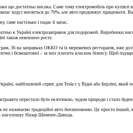
 поки що достатньо висока. Саме тому електромобіль при купівлі в
(запас ходу) знизиться до 70%, але авто продовжує працювати. Вар
у, саме настільки і падає її запас.
статньо в Україні електрозаправок для подорожей. Виробники на
аїні також невпинно росте.
грам, 36 на заправках ОККО та їх мережевих ресторанів, вже долу
ечні і безкоштовні – за них платить власник бізнесу. Щоб підза
раїні, найближчий сервіс для Tesla є у Відні або Берліні, який 
троавто перестало бути екзотикою, чудом природи і стало буденні
ж не називаємо традиційні авто бензиновими. Це просто інший, 
 – наголошує Назар Шимоне-Давида.