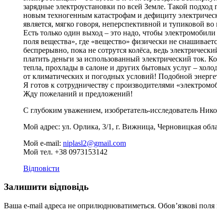
зарядные электроустановки по всей Земле. Такой подход
новым техногенным катастрофам и дефициту электрическ
является, мягко говоря, неперспективной и тупиковой во
Есть только один выход – это надо, чтобы электромоби
поля вещества», где «вещество» физически не снашиваетс
беспрерывно, пока не сотрутся колёса, ведь электрическ
платить деньги за использованный электрический ток. Ко
тепла, прохлады в салоне и других бытовых услуг – холод
от климатических и погодных условий! Подобной энергет
Я готов к сотрудничеству с производителями «электро
Жду пожеланий и предложений!
С глубоким уважением, изобретатель-исследователь Н
Мой адрес: ул. Орлика, 3/1, г. Вижница, Черновицкая обл
Мой e-mail:
niplasl2@gmail.com
Мой тел. +38 0973153142
Відповісти
Залишити відповідь
Ваша e-mail адреса не оприлюднюватиметься.
Обов’язкові поля