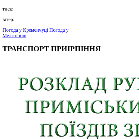
тиск:
вітер:
Погода у Кременчуці
Погода у
Мелітополі
ТРАНСПОРТ ПРИІРПІННЯ