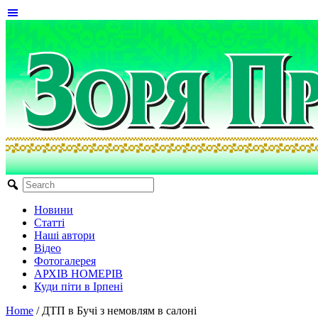
Новини
Статті
Наші автори
Відео
Фотогалерея
АРХІВ НОМЕРІВ
Куди піти в Ірпені
Home
/
ДТП в Бучі з немовлям в салоні