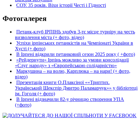
СОУ. 35 років. Віхи історії Честі і Гідності
Фотогалерея
Петанк-клуб ІРПІНЬ здобув 3-тє місце турніру на честь
визволення міста (+ фото, відео)
Успіхи ірпінських петанкістів на Чемпіонаті України в
Хусті (+ фото)
В Ірпені відкрили петанковий сезон 2025 року ( +фото)
«Рейдернути» Ірпінь можливо за умови консолідації
«Слуг народу» з «Європейською солідарністю»
Маркушина – на волю, Карплюка – на нари! (+ фото,
відео)
Презентація книги О.Плаксіної ««Триптих.
Український Шекспір Дмитро Паламарчук»» у бібліотеці
ім. Гоголя (+ фото)
В Ірпені відзначили 82-у річницю створення УПА
(+фото)