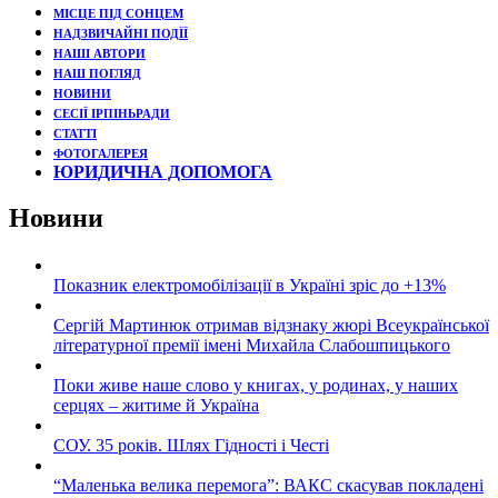
МІСЦЕ ПІД СОНЦЕМ
НАДЗВИЧАЙНІ ПОДЇЇ
НАШІ АВТОРИ
НАШ ПОГЛЯД
НОВИНИ
СЕСІЇ ІРПІНЬРАДИ
СТАТТІ
ФОТОГАЛЕРЕЯ
ЮРИДИЧНА ДОПОМОГА
Новини
Показник електромобілізації в Україні зріс до +13%
Сергій Мартинюк отримав відзнаку жюрі Всеукраїнської
літературної премії імені Михайла Слабошпицького
Поки живе наше слово у книгах, у родинах, у наших
серцях – житиме й Україна
СОУ. 35 років. Шлях Гідності і Честі
“Маленька велика перемога”: ВАКС скасував покладені