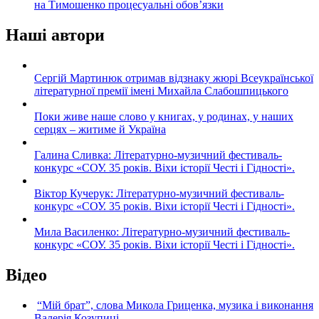
на Тимошенко процесуальні обов’язки
Наші автори
Сергій Мартинюк отримав відзнаку жюрі Всеукраїнської
літературної премії імені Михайла Слабошпицького
Поки живе наше слово у книгах, у родинах, у наших
серцях – житиме й Україна
Галина Сливка: Літературно-музичний фестиваль-
конкурс «СОУ. 35 років. Віхи історії Честі і Гідності».
Віктор Кучерук: Літературно-музичний фестиваль-
конкурс «СОУ. 35 років. Віхи історії Честі і Гідності».
Мила Василенко: Літературно-музичний фестиваль-
конкурс «СОУ. 35 років. Віхи історії Честі і Гідності».
Відео
“Мій брат”, слова Микола Гриценка, музика і виконання
Валерія Козупиці