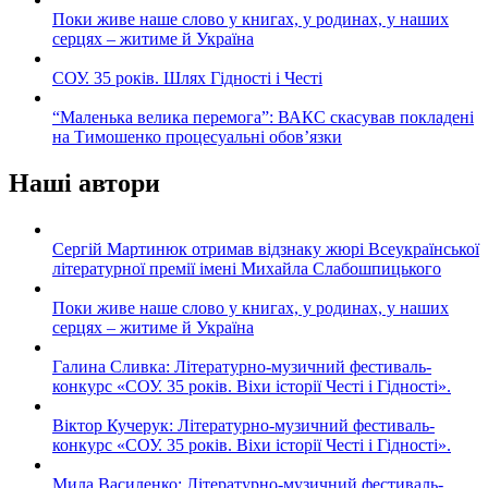
Поки живе наше слово у книгах, у родинах, у наших
серцях – житиме й Україна
СОУ. 35 років. Шлях Гідності і Честі
“Маленька велика перемога”: ВАКС скасував покладені
на Тимошенко процесуальні обов’язки
Наші автори
Сергій Мартинюк отримав відзнаку жюрі Всеукраїнської
літературної премії імені Михайла Слабошпицького
Поки живе наше слово у книгах, у родинах, у наших
серцях – житиме й Україна
Галина Сливка: Літературно-музичний фестиваль-
конкурс «СОУ. 35 років. Віхи історії Честі і Гідності».
Віктор Кучерук: Літературно-музичний фестиваль-
конкурс «СОУ. 35 років. Віхи історії Честі і Гідності».
Мила Василенко: Літературно-музичний фестиваль-