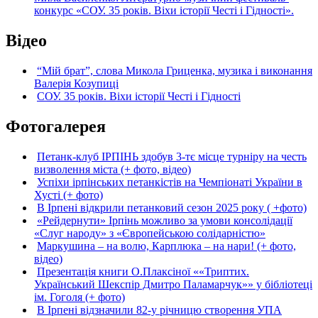
конкурс «СОУ. 35 років. Віхи історії Честі і Гідності».
Відео
“Мій брат”, слова Микола Гриценка, музика і виконання
Валерія Козупиці
СОУ. 35 років. Віхи історії Честі і Гідності
Фотогалерея
Петанк-клуб ІРПІНЬ здобув 3-тє місце турніру на честь
визволення міста (+ фото, відео)
Успіхи ірпінських петанкістів на Чемпіонаті України в
Хусті (+ фото)
В Ірпені відкрили петанковий сезон 2025 року ( +фото)
«Рейдернути» Ірпінь можливо за умови консолідації
«Слуг народу» з «Європейською солідарністю»
Маркушина – на волю, Карплюка – на нари! (+ фото,
відео)
Презентація книги О.Плаксіної ««Триптих.
Український Шекспір Дмитро Паламарчук»» у бібліотеці
ім. Гоголя (+ фото)
В Ірпені відзначили 82-у річницю створення УПА