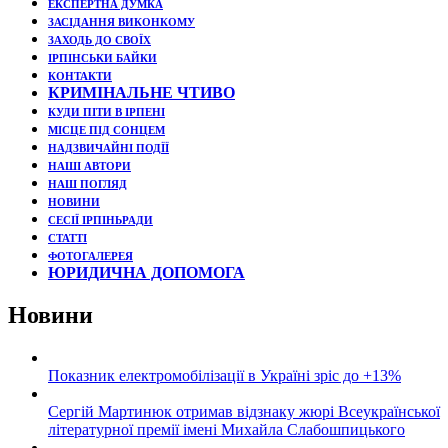
ЕКСПЕРТНА ДУМКА
ЗАСІДАННЯ ВИКОНКОМУ
ЗАХОДЬ ДО СВОЇХ
ІРПІНСЬКИ БАЙКИ
КОНТАКТИ
КРИМІНАЛЬНЕ ЧТИВО
КУДИ ПІТИ В ІРПЕНІ
МІСЦЕ ПІД СОНЦЕМ
НАДЗВИЧАЙНІ ПОДЇЇ
НАШІ АВТОРИ
НАШ ПОГЛЯД
НОВИНИ
СЕСІЇ ІРПІНЬРАДИ
СТАТТІ
ФОТОГАЛЕРЕЯ
ЮРИДИЧНА ДОПОМОГА
Новини
Показник електромобілізації в Україні зріс до +13%
Сергій Мартинюк отримав відзнаку жюрі Всеукраїнської
літературної премії імені Михайла Слабошпицького