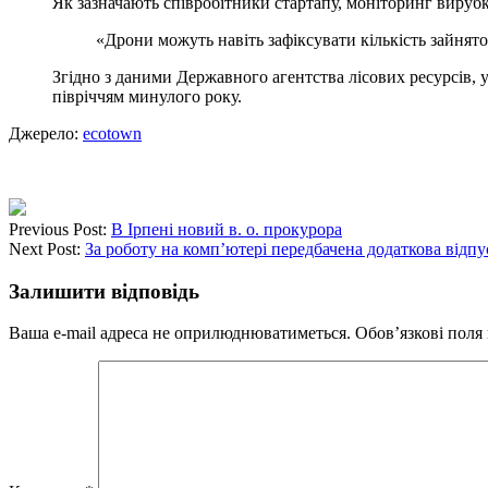
Як зазначають співробітники стартапу, моніторинг вирубк
«Дрони можуть навіть зафіксувати кількість зайнят
Згідно з даними Державного агентства лісових ресурсів, у
півріччям минулого року.
Джерело:
ecotown
Previous Post:
В Ірпені новий в. о. прокурора
Next Post:
За роботу на комп’ютері передбачена додаткова відпу
Залишити відповідь
Ваша e-mail адреса не оприлюднюватиметься.
Обов’язкові поля