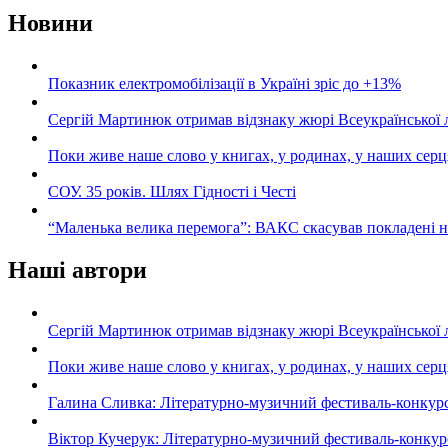
Новини
Показник електромобілізації в Україні зріс до +13%
Сергій Мартинюк отримав відзнаку жюрі Всеукраїнської 
Поки живе наше слово у книгах, у родинах, у наших серц
СОУ. 35 років. Шлях Гідності і Честі
“Маленька велика перемога”: ВАКС скасував покладені 
Наші автори
Сергій Мартинюк отримав відзнаку жюрі Всеукраїнської 
Поки живе наше слово у книгах, у родинах, у наших серц
Галина Сливка: Літературно-музичний фестиваль-конкурс «С
Віктор Кучерук: Літературно-музичний фестиваль-конкурс «