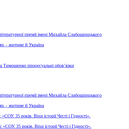
літературної премії імені Михайла Слабошпицького
ях – житиме й Україна
на Тимошенко процесуальні обов’язки
літературної премії імені Михайла Слабошпицького
ях – житиме й Україна
ОУ. 35 років. Віхи історії Честі і Гідності».
СОУ. 35 років. Віхи історії Честі і Гідності».