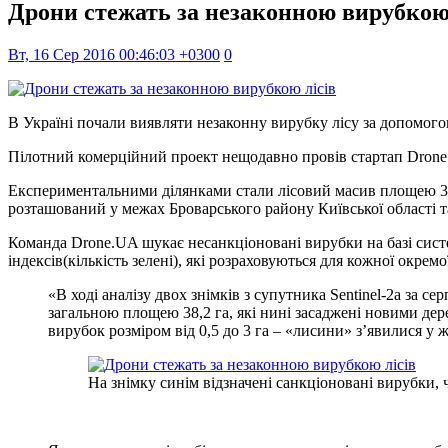
Дрони стежать за незаконною вирубкою 
Вт, 16 Сер 2016 00:46:03 +0300
0
В Україні почали виявляти незаконну вирубку лісу за допомого
Пілотний комерційний проект нещодавно провів стартап Drone
Експериментальними ділянками стали лісовий масив площею 32
розташований у межах Броварського району Київської області та
Команда Drone.UA шукає несанкціоновані вирубки на базі систе
індексів(кількість зелені), які розраховуються для кожної окремо
«В ході аналізу двох знімків з супутника Sentinel-2a за с
загальною площею 38,2 га, які нині засаджені новими дер
вирубок розміром від 0,5 до 3 га – «лисини» з’явилися у 
На знімку синім відзначені санкціоновані вирубки, 