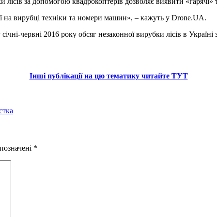
и лісів за допомогою квадрокоптерів дозволяє виявити «гарячі» т
ої на вирубці техніки та номери машин», – кажуть у Drone.UA.
 січні-червні 2016 року обсяг незаконної вирубки лісів в Україні
Інші публікації на цю тематику читайте ТУТ
стка
 позначені
*