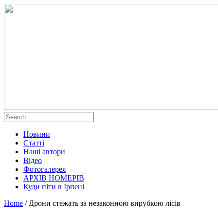
Новини
Статті
Наші автори
Відео
Фотогалерея
АРХІВ НОМЕРІВ
Куди піти в Ірпені
Home
/
Дрони стежать за незаконною вирубкою лісів