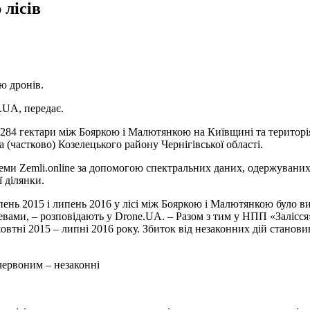
лісів
ю дронів.
.UA, передає.
84 гектари між Бояркою і Малютянкою на Київщині та територія
 (частково) Козелецького району Чернігівської області.
ми Zemli.online за допомогою спектральних даних, одержуваних з
ї ділянки.
ерпень 2015 і липень 2016 у лісі між Бояркою і Малютянкою було ви
евами, – розповідають у Drone.UA. – Разом з тим у НПП «Залісс
жовтні 2015 – липні 2016 року. Збиток від незаконних дій станови
червоним – незаконні