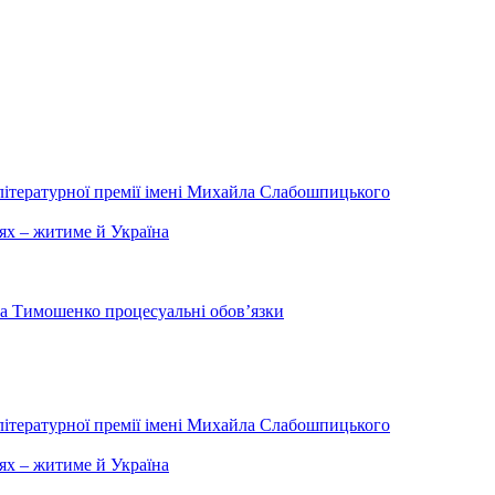
літературної премії імені Михайла Слабошпицького
ях – житиме й Україна
на Тимошенко процесуальні обов’язки
літературної премії імені Михайла Слабошпицького
ях – житиме й Україна