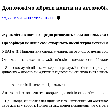
Допоможімо зібрати кошти на автомобіл
Чт, 27 Чер 2024 06:28:28 +0300
0
Журналісти в погонах щодня ризикують своїм життям, аби фік
Пресофіцери не лише самі створюють якісні журналістські 
УВАГА!!!! Національна спілка журналістів оголошує новий збір.
Отримає позашляховик служба зв’язків з громадськістю 44 окре
– Я на своєму місці! – каже керівниця служби зв’язків з гром
динаміку – люблю виїжджати в підрозділи, спілкуватися з війс
Анастасія Шевченко-Приходьон
Анастасія із захопленням говорить про воїнів свого з’єднання.
– Це – люди, які щодня під щільними та інтенсивними обстрілами
своє життя у ворога. Попри страх, попри поранення, які є в бага