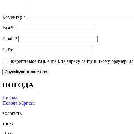
Коментар
*
Ім'я
*
Email
*
Сайт
Зберегти моє ім'я, e-mail, та адресу сайту в цьому браузері 
ПОГОДА
Погода
Погода в
Ірпені
вологість:
тиск:
вітер: