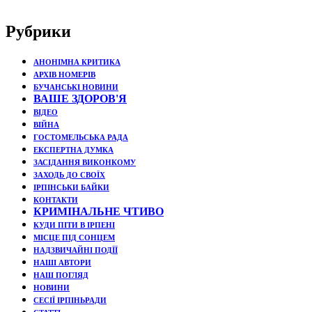
Рубрики
АНОНІМНА КРИТИКА
АРХІВ НОМЕРІВ
БУЧАНСЬКІ НОВИНИ
ВАШЕ ЗДОРОВ'Я
ВІДЕО
ВІЙНА
ГОСТОМЕЛЬСЬКА РАДА
ЕКСПЕРТНА ДУМКА
ЗАСІДАННЯ ВИКОНКОМУ
ЗАХОДЬ ДО СВОЇХ
ІРПІНСЬКИ БАЙКИ
КОНТАКТИ
КРИМІНАЛЬНЕ ЧТИВО
КУДИ ПІТИ В ІРПЕНІ
МІСЦЕ ПІД СОНЦЕМ
НАДЗВИЧАЙНІ ПОДЇЇ
НАШІ АВТОРИ
НАШ ПОГЛЯД
НОВИНИ
СЕСІЇ ІРПІНЬРАДИ