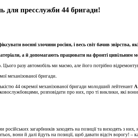
ь для пресслужби 44 бригади!
сувати воєнні злочини росіян, і весь світ бачив звірства, я
матеріали, а й допомагають працювати на фронті цивільним м
 Цього разу автомобіль ми маємо, але його потрібно відремонтув
мої механізованої бригади.
адськістю 44 окремої механізованої бригади молодший лейтенант
А
ьковослужбовцями, розповідати про них, про ті виклики, які вон
 російських загарбників заходять на позиції та виходять з них, 
тьох, вони й далі йдуть на позиції, щоб давати відсіч ворогу! – 