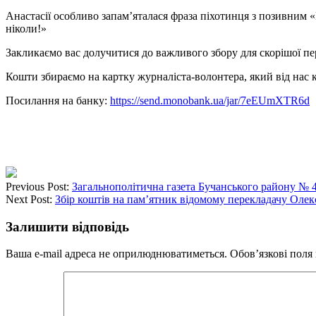
Анастасії особливо запам’яталася фраза піхотинця з позивним «
ніколи!»
Закликаємо вас долучитися до важливого збору для скорішої пер
Кошти збираємо на картку журналіста-волонтера, який від нас
Посилання на банку:
https://send.monobank.ua/jar/7eEUmXTR6d
Previous Post:
Загальнополітична газета Бучанського району № 4 
Next Post:
Збір коштів на пам’ятник відомому перекладачу Оле
Залишити відповідь
Ваша e-mail адреса не оприлюднюватиметься.
Обов’язкові поля