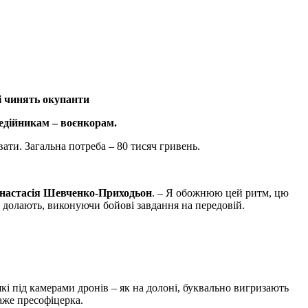
кі чинять окупанти
едійникам – воєнкорам.
ати. Загальна потреба – 80 тисяч гривень.
настасія Шевченко-Приходьон
. – Я обожнюю цей ритм, цю
и долають, виконуючи бойові завдання на передовій.
які під камерами дронів – як на долоні, буквально вигризають
каже пресофіцерка.