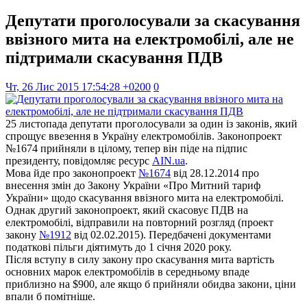
Депутати проголосували за скасування
ввізного мита на електромобілі, але не
підтримали скасування ПДВ
Чт, 26 Лис 2015 17:54:28 +0200
0
25 листопада депутати проголосували за один із законів, який
спрощує ввезення в Україну електромобілів. Законопроект
№1674 прийняли в цілому, тепер він піде на підпис
президенту, повідомляє ресурс
AIN.ua
.
Мова йде про законопроект
№1674
від 28.12.2014 про
внесення змін до Закону України «Про Митний тариф
України» щодо скасування ввізного мита на електромобілі.
Однак другий законопроект, який скасовує ПДВ на
електромобілі, відправили на повторний розгляд (проект
закону
№1912
від 02.02.2015). Передбачені документами
податкові пільги діятимуть до 1 січня 2020 року.
Після вступу в силу закону про скасування мита вартість
основних марок електромобілів в середньому впаде
приблизно на $900, але якщо б прийняли обидва закони, ціни
впали б помітніше.