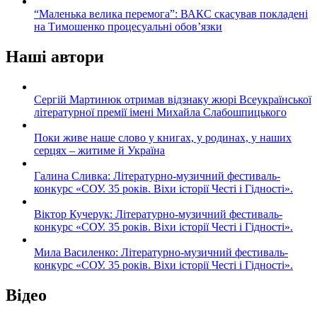
“Маленька велика перемога”: ВАКС скасував покладені
на Тимошенко процесуальні обов’язки
Наші автори
Сергій Мартинюк отримав відзнаку жюрі Всеукраїнської
літературної премії імені Михайла Слабошпицького
Поки живе наше слово у книгах, у родинах, у наших
серцях – житиме й Україна
Галина Сливка: Літературно-музичний фестиваль-
конкурс «СОУ. 35 років. Віхи історії Честі і Гідності».
Віктор Кучерук: Літературно-музичний фестиваль-
конкурс «СОУ. 35 років. Віхи історії Честі і Гідності».
Мила Василенко: Літературно-музичний фестиваль-
конкурс «СОУ. 35 років. Віхи історії Честі і Гідності».
Відео