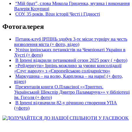
“Мій брат”, слова Микола Гриценка, музика і виконання
Валерія Козупиці
СОУ. 35 років. Віхи історії Честі і Гідності
Фотогалерея
Петанк-клуб ІРПІНЬ здобув 3-тє місце турніру на честь
визволення міста (+ фото, відео)
Успіхи ірпінських петанкістів на Чемпіонаті України в
Хусті (+ фото)
В Ірпені відкрили петанковий сезон 2025 року ( +фото)
«Рейдернути» Ірпінь можливо за умови консолідації
«Слуг народу» з «Європейською солідарністю»
Маркушина – на волю, Карплюка – на нари! (+ фото,
відео)
Презентація книги О.Плаксіної ««Триптих.
Український Шекспір Дмитро Паламарчук»» у бібліотеці
ім. Гоголя (+ фото)
В Ірпені відзначили 82-у річницю створення УПА
(+фото)