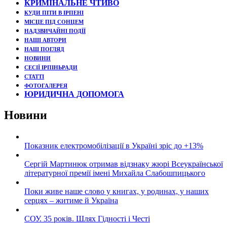
КРИМІНАЛЬНЕ ЧТИВО
КУДИ ПІТИ В ІРПЕНІ
МІСЦЕ ПІД СОНЦЕМ
НАДЗВИЧАЙНІ ПОДЇЇ
НАШІ АВТОРИ
НАШ ПОГЛЯД
НОВИНИ
СЕСІЇ ІРПІНЬРАДИ
СТАТТІ
ФОТОГАЛЕРЕЯ
ЮРИДИЧНА ДОПОМОГА
Новини
Показник електромобілізації в Україні зріс до +13%
Сергій Мартинюк отримав відзнаку жюрі Всеукраїнської
літературної премії імені Михайла Слабошпицького
Поки живе наше слово у книгах, у родинах, у наших
серцях – житиме й Україна
СОУ. 35 років. Шлях Гідності і Честі