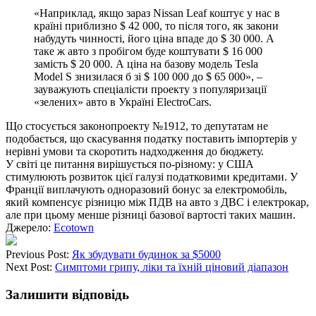
«Наприклад, якщо зараз Nissan Leaf коштує у нас в
країні приблизно $ 42 000, то після того, як закони
набудуть чинності, його ціна впаде до $ 30 000. А
таке ж авто з пробігом буде коштувати $ 16 000
замість $ 20 000. А ціна на базову модель Tesla
Model S знизилася б зі $ 100 000 до $ 65 000», –
зауважують спеціалісти проекту з популяризації
«зелених» авто в Україні ElectroCars.
Що стосується законопроекту №1912, то депутатам не
подобається, що скасування податку поставить імпортерів у
нерівні умови та скоротить надходження до бюджету.
У світі це питання вирішується по-різному: у США
стимулюють розвиток цієї галузі податковими кредитами. У
Франції виплачують одноразовий бонус за електромобіль,
який компенсує різницю між ПДВ на авто з ДВС і електрокар,
але при цьому менше різниці базової вартості таких машин.
Джерело:
Ecotown
Previous Post:
Як збудувати будинок за $5000
Next Post:
Симптоми грипу, ліки та їхній ціновий діапазон
Залишити відповідь