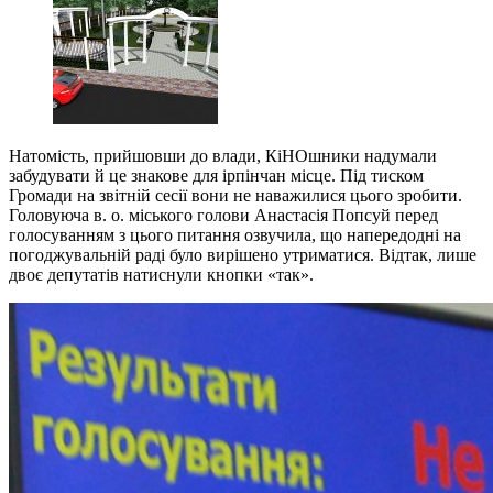
Натомість, прийшовши до влади, КіНОшники надумали
забудувати й це знакове для ірпінчан місце. Під тиском
Громади на звітній сесії вони не наважилися цього зробити.
Головуюча в. о. міського голови Анастасія Попсуй перед
голосуванням з цього питання озвучила, що напередодні на
погоджувальній раді було вирішено утриматися. Відтак, лише
двоє депутатів натиснули кнопки «так».