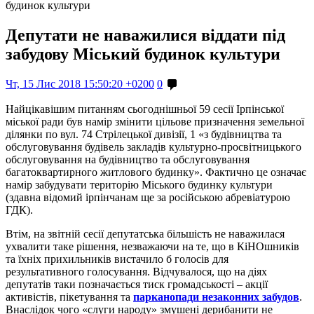
будинок культури
Депутати не наважилися віддати під
забудову Міський будинок культури
Чт, 15 Лис 2018 15:50:20 +0200
0
Найцікавішим питанням сьогоднішньої 59 сесії Ірпінської
міської ради був намір змінити цільове призначення земельної
ділянки по вул. 74 Стрілецької дивізії, 1 «з будівництва та
обслуговування будівель закладів культурно-просвітницького
обслуговування на будівництво та обслуговування
багатоквартирного житлового будинку». Фактично це означає
намір забудувати територію Міського будинку культури
(здавна відомий ірпінчанам ще за російською абревіатурою
ГДК).
Втім, на звітній сесії депутатська більшість не наважилася
ухвалити таке рішення, незважаючи на те, що в КіНОшників
та їхніх прихильників вистачило б голосів для
результативного голосування. Відчувалося, що на діях
депутатів таки позначається тиск громадськості – акції
активістів, пікетування та
парканопади незаконних забудов
.
Внаслідок чого «слуги народу» змушені дерибанити не