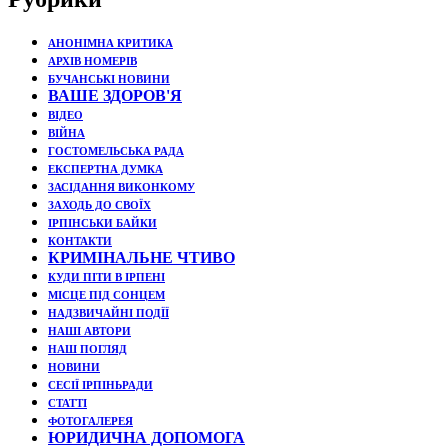
АНОНІМНА КРИТИКА
АРХІВ НОМЕРІВ
БУЧАНСЬКІ НОВИНИ
ВАШЕ ЗДОРОВ'Я
ВІДЕО
ВІЙНА
ГОСТОМЕЛЬСЬКА РАДА
ЕКСПЕРТНА ДУМКА
ЗАСІДАННЯ ВИКОНКОМУ
ЗАХОДЬ ДО СВОЇХ
ІРПІНСЬКИ БАЙКИ
КОНТАКТИ
КРИМІНАЛЬНЕ ЧТИВО
КУДИ ПІТИ В ІРПЕНІ
МІСЦЕ ПІД СОНЦЕМ
НАДЗВИЧАЙНІ ПОДЇЇ
НАШІ АВТОРИ
НАШ ПОГЛЯД
НОВИНИ
СЕСІЇ ІРПІНЬРАДИ
СТАТТІ
ФОТОГАЛЕРЕЯ
ЮРИДИЧНА ДОПОМОГА