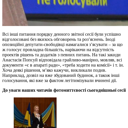
Всі інші питання порядку денного звітної сесії були успішно
відголосовані без якихось обговорень та роз’яснень. Іноді
опозиційні депутати-свободівці намагалися з’ясувати – за що
ж голосує провладна більшість, нарікаючи на відсутність
проектів рішень та додатків з певних питань. На такі закиди
Анастасія Попсуй відповідала грайливо-манірно, мовляв, всі
документи «є в апараті ради», «треба ходити на комісії» і т. ін.
Хоча деякі рішення, м’яко кажучи, викликали подив.
Наприклад, дозвіл на вже збудований будинок, а також інші
голосування, які вже за фактом легітимізували вчинені дії.
До уваги наших читачів фотомиттєвості сьогоднішньої сесії