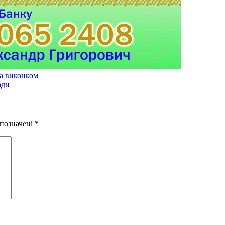
та виконком
ади
 позначені
*