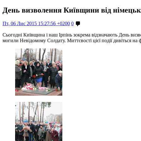
День визволення Київщини від німець
Пт, 06 Лис 2015 15:27:56 +0200
0
Сьогодні Київщина і наш Ірпінь зокрема відзначають День визв
могили Невідомому Солдату. Миттєвості цієї події дивіться на 