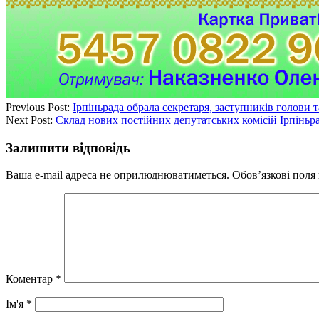
Previous Post:
Ірпіньрада обрала секретаря, заступників голови 
Next Post:
Склад нових постійних депутатських комісій Ірпіньр
Залишити відповідь
Ваша e-mail адреса не оприлюднюватиметься.
Обов’язкові поля
Коментар
*
Ім'я
*