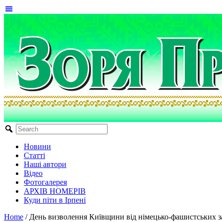
Новини
Статті
Наші автори
Відео
Фотогалерея
АРХІВ НОМЕРІВ
Куди піти в Ірпені
Home
/
День визволення Київщини від німецько-фашистських з