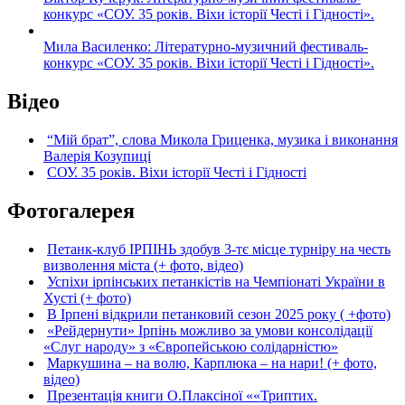
конкурс «СОУ. 35 років. Віхи історії Честі і Гідності».
Мила Василенко: Літературно-музичний фестиваль-
конкурс «СОУ. 35 років. Віхи історії Честі і Гідності».
Відео
“Мій брат”, слова Микола Гриценка, музика і виконання
Валерія Козупиці
СОУ. 35 років. Віхи історії Честі і Гідності
Фотогалерея
Петанк-клуб ІРПІНЬ здобув 3-тє місце турніру на честь
визволення міста (+ фото, відео)
Успіхи ірпінських петанкістів на Чемпіонаті України в
Хусті (+ фото)
В Ірпені відкрили петанковий сезон 2025 року ( +фото)
«Рейдернути» Ірпінь можливо за умови консолідації
«Слуг народу» з «Європейською солідарністю»
Маркушина – на волю, Карплюка – на нари! (+ фото,
відео)
Презентація книги О.Плаксіної ««Триптих.