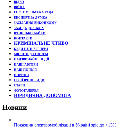
ВІДЕО
ВІЙНА
ГОСТОМЕЛЬСЬКА РАДА
ЕКСПЕРТНА ДУМКА
ЗАСІДАННЯ ВИКОНКОМУ
ЗАХОДЬ ДО СВОЇХ
ІРПІНСЬКИ БАЙКИ
КОНТАКТИ
КРИМІНАЛЬНЕ ЧТИВО
КУДИ ПІТИ В ІРПЕНІ
МІСЦЕ ПІД СОНЦЕМ
НАДЗВИЧАЙНІ ПОДЇЇ
НАШІ АВТОРИ
НАШ ПОГЛЯД
НОВИНИ
СЕСІЇ ІРПІНЬРАДИ
СТАТТІ
ФОТОГАЛЕРЕЯ
ЮРИДИЧНА ДОПОМОГА
Новини
Показник електромобілізації в Україні зріс до +13%