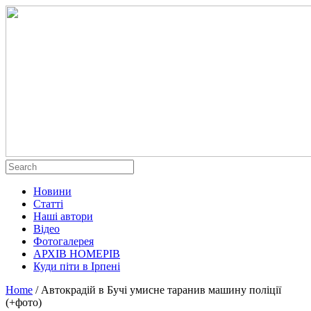
Новини
Статті
Наші автори
Відео
Фотогалерея
АРХІВ НОМЕРІВ
Куди піти в Ірпені
Home
/
Автокрадій в Бучі умисне таранив машину поліції
(+фото)