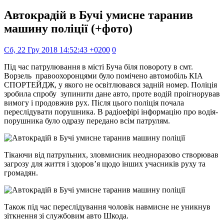
Автокрадій в Бучі умисне таранив
машину поліції (+фото)
Сб, 22 Гру 2018 14:52:43 +0200
0
Під час патрулювання в місті Буча біля повороту в смт.
Ворзель правоохоронцями було помічено автомобіль КІА
СПОРТЕЙДЖ, у якого не освітлювався задній номер. Поліція
зробила спробу зупинити дане авто, проте водій проігнорував
вимогу і продовжив рух. Після цього поліція почала
переслідувати порушника. В радіоефірі інформацію про водія-
порушника було одразу передано всім патрулям.
Тікаючи від патрульних, зловмисник неодноразово створював
загрозу для життя і здоров’я щодо інших учасників руху та
громадян.
Також під час переслідування чоловік навмисне не уникнув
зіткнення зі службовим авто Шкода.