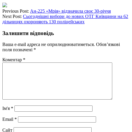
Previous Post:
Ан-225 «Мрія» відзначила своє 30-річчя
Next Post:
Сьогоднішні вибори до нових ОТГ Київщини на 62
дільницях охороняють 130 поліцейських
Залишити відповідь
Ваша e-mail адреса не оприлюднюватиметься.
Обов’язкові
поля позначені
*
Коментар
*
Ім'я
*
Email
*
Сайт