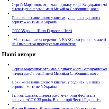
Сергій Мартинюк отримав відзнаку жюрі Всеукраїнської
літературної премії імені Михайла Слабошпицького
Поки живе наше слово у книгах, у родинах, у наших
серцях – житиме й Україна
СОУ. 35 років. Шлях Гідності і Честі
“Маленька велика перемога”: ВАКС скасував покладені
на Тимошенко процесуальні обов’язки
Наші автори
Сергій Мартинюк отримав відзнаку жюрі Всеукраїнської
літературної премії імені Михайла Слабошпицького
Поки живе наше слово у книгах, у родинах, у наших
серцях – житиме й Україна
Галина Сливка: Літературно-музичний фестиваль-
конкурс «СОУ. 35 років. Віхи історії Честі і Гідності».
Віктор Кучерук: Літературно-музичний фестиваль-