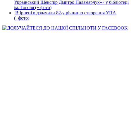
Український Шекспір Дмитро Паламарчук»» у бібліотеці
ім. Гоголя (+ фото)
В Ірпені відзначили 82-у річницю створення УПА
(+фото)