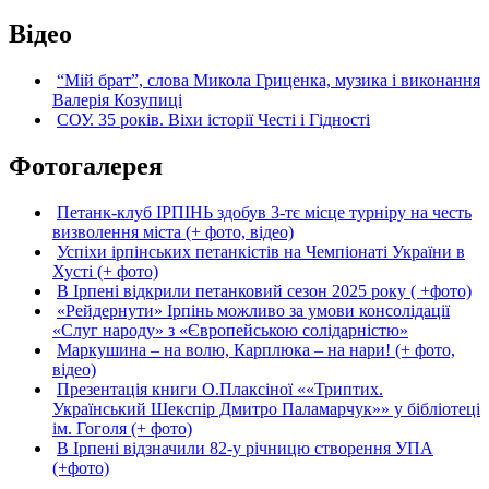
Відео
“Мій брат”, слова Микола Гриценка, музика і виконання
Валерія Козупиці
СОУ. 35 років. Віхи історії Честі і Гідності
Фотогалерея
Петанк-клуб ІРПІНЬ здобув 3-тє місце турніру на честь
визволення міста (+ фото, відео)
Успіхи ірпінських петанкістів на Чемпіонаті України в
Хусті (+ фото)
В Ірпені відкрили петанковий сезон 2025 року ( +фото)
«Рейдернути» Ірпінь можливо за умови консолідації
«Слуг народу» з «Європейською солідарністю»
Маркушина – на волю, Карплюка – на нари! (+ фото,
відео)
Презентація книги О.Плаксіної ««Триптих.
Український Шекспір Дмитро Паламарчук»» у бібліотеці
ім. Гоголя (+ фото)
В Ірпені відзначили 82-у річницю створення УПА
(+фото)