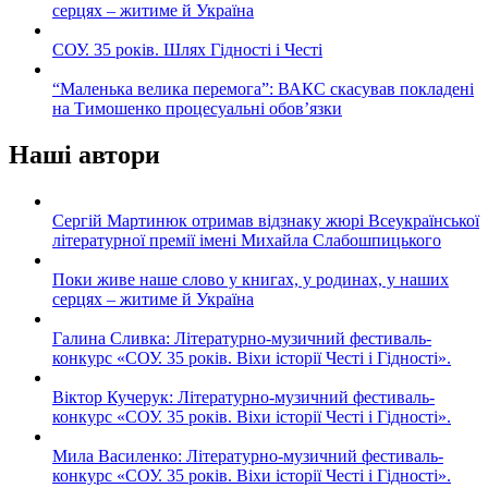
серцях – житиме й Україна
СОУ. 35 років. Шлях Гідності і Честі
“Маленька велика перемога”: ВАКС скасував покладені
на Тимошенко процесуальні обов’язки
Наші автори
Сергій Мартинюк отримав відзнаку жюрі Всеукраїнської
літературної премії імені Михайла Слабошпицького
Поки живе наше слово у книгах, у родинах, у наших
серцях – житиме й Україна
Галина Сливка: Літературно-музичний фестиваль-
конкурс «СОУ. 35 років. Віхи історії Честі і Гідності».
Віктор Кучерук: Літературно-музичний фестиваль-
конкурс «СОУ. 35 років. Віхи історії Честі і Гідності».
Мила Василенко: Літературно-музичний фестиваль-
конкурс «СОУ. 35 років. Віхи історії Честі і Гідності».