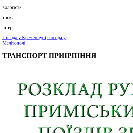
вологість:
тиск:
вітер:
Погода у Кременчуці
Погода у
Мелітополі
ТРАНСПОРТ ПРИІРПІННЯ