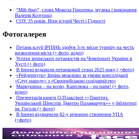
“Мій брат”, слова Микола Гриценка, музика і виконання
Валерія Козупиці
СОУ. 35 років. Віхи історії Честі і Гідності
Фотогалерея
Петанк-клуб ІРПІНЬ здобув 3-тє місце турніру на честь
визволення міста (+ фото, відео)
Успіхи ірпінських петанкістів на Чемпіонаті України в
Хусті (+ фото)
В Ірпені відкрили петанковий сезон 2025 року ( +фото)
«Рейдернути» Ірпінь можливо за умови консолідації
«Слуг народу» з «Європейською солідарністю»
Маркушина – на волю, Карплюка – на нари! (+ фото,
відео)
Презентація книги О.Плаксіної ««Триптих.
Український Шекспір Дмитро Паламарчук»» у бібліотеці
ім. Гоголя (+ фото)
В Ірпені відзначили 82-у річницю створення УПА
(+фото)