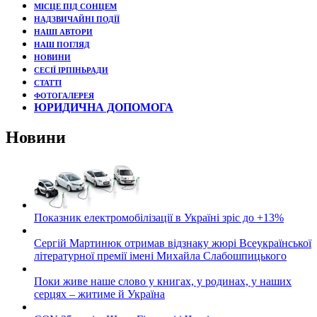
МІСЦЕ ПІД СОНЦЕМ
НАДЗВИЧАЙНІ ПОДЇЇ
НАШІ АВТОРИ
НАШ ПОГЛЯД
НОВИНИ
СЕСІЇ ІРПІНЬРАДИ
СТАТТІ
ФОТОГАЛЕРЕЯ
ЮРИДИЧНА ДОПОМОГА
Новини
Показник електромобілізації в Україні зріс до +13%
Сергій Мартинюк отримав відзнаку жюрі Всеукраїнської
літературної премії імені Михайла Слабошпицького
Поки живе наше слово у книгах, у родинах, у наших
серцях – житиме й Україна