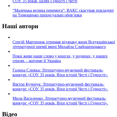
СОУ. 35 років. Шлях Гідності і Честі
“Маленька велика перемога”: ВАКС скасував покладені
на Тимошенко процесуальні обов’язки
Наші автори
Сергій Мартинюк отримав відзнаку жюрі Всеукраїнської
літературної премії імені Михайла Слабошпицького
Поки живе наше слово у книгах, у родинах, у наших
серцях – житиме й Україна
Галина Сливка: Літературно-музичний фестиваль-
конкурс «СОУ. 35 років. Віхи історії Честі і Гідності».
Віктор Кучерук: Літературно-музичний фестиваль-
конкурс «СОУ. 35 років. Віхи історії Честі і Гідності».
Мила Василенко: Літературно-музичний фестиваль-
конкурс «СОУ. 35 років. Віхи історії Честі і Гідності».
Відео