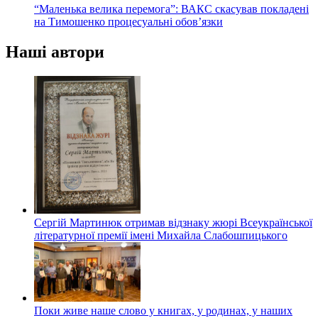
“Маленька велика перемога”: ВАКС скасував покладені
на Тимошенко процесуальні обов’язки
Наші автори
Сергій Мартинюк отримав відзнаку жюрі Всеукраїнської
літературної премії імені Михайла Слабошпицького
Поки живе наше слово у книгах, у родинах, у наших