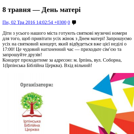
8 травня — День матері
Пн, 02 Тра 2016 14:02:54 +0300
0
Діти з усього нашого міста готують святкові музичні номери
для того, щоб привітати усіх жінок з Днем матері! Запрошуємо
усіх на святковий концерт, який відбудеться вже цієї неділі о
17:00! Це чудовий натхненний час — приходьте сім’єю та
запрошуйте друзів!
Концерт проходитиме за адресою: м. Ірпінь, вул. Соборна,
1(Ірпінська Біблійна Церква). Вхід вільний!