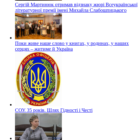
Сергій Мартинюк отримав відзнаку жюрі Всеукраїнської
літературної премії імені Михайла Слабошпицького
Поки живе наше слово у книгах, у родинах, у наших
серцях – житиме й Україна
СОУ. 35 років. Шлях Гідності і Честі