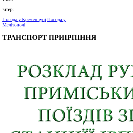
вітер:
Погода у Кременчуці
Погода у
Мелітополі
ТРАНСПОРТ ПРИІРПІННЯ