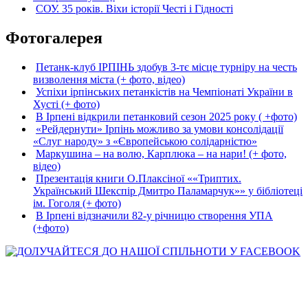
СОУ. 35 років. Віхи історії Честі і Гідності
Фотогалерея
Петанк-клуб ІРПІНЬ здобув 3-тє місце турніру на честь
визволення міста (+ фото, відео)
Успіхи ірпінських петанкістів на Чемпіонаті України в
Хусті (+ фото)
В Ірпені відкрили петанковий сезон 2025 року ( +фото)
«Рейдернути» Ірпінь можливо за умови консолідації
«Слуг народу» з «Європейською солідарністю»
Маркушина – на волю, Карплюка – на нари! (+ фото,
відео)
Презентація книги О.Плаксіної ««Триптих.
Український Шекспір Дмитро Паламарчук»» у бібліотеці
ім. Гоголя (+ фото)
В Ірпені відзначили 82-у річницю створення УПА
(+фото)