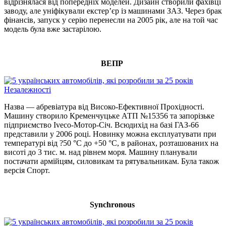
відрізнялася від попередніх моделей. Дизайн створили фахівці
заводу, але уніфікували екстер’єр із машинами ЗАЗ. Через брак
фінансів, запуск у серію перенесли на 2005 рік, але на той час
модель була вже застарілою.
ВЕПР
Назва — абревіатура від Високо-Ефективної Прохідності.
Машину створило Кременчуцьке АТП №15356 та запорізьке
підприємство Iveco-Мотор-Січ. Всюдихід на базі ГАЗ-66
представили у 2006 році. Новинку можна експлуатувати при
температурі від ?50 °C до +50 °C, в районах, розташованих на
висоті до 3 тис. м. над рівнем моря. Машину планували
постачати армійцям, силовикам та рятувальникам. Була також
версія Спорт.
Synchronous