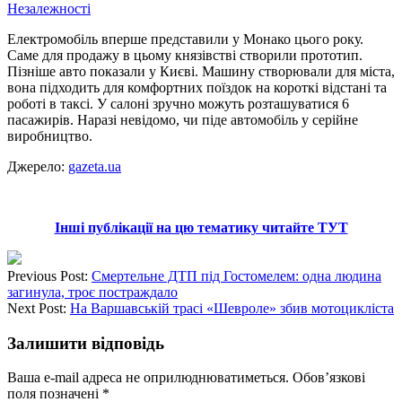
Електромобіль вперше представили у Монако цього року.
Саме для продажу в цьому князівстві створили прототип.
Пізніше авто показали у Києві. Машину створювали для міста,
вона підходить для комфортних поїздок на короткі відстані та
роботі в таксі. У салоні зручно можуть розташуватися 6
пасажирів. Наразі невідомо, чи піде автомобіль у серійне
виробництво.
Джерело:
gazeta.ua
Інші публікації на цю тематику читайте ТУТ
Previous Post:
Смертельне ДТП під Гостомелем: одна людина
загинула, троє постраждало
Next Post:
На Варшавській трасі «Шевроле» збив мотоцикліста
Залишити відповідь
Ваша e-mail адреса не оприлюднюватиметься.
Обов’язкові
поля позначені
*