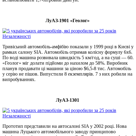
ЛуАЗ-1901 «Геолог»
Тривісьний автомобіль-амфібію показали у 1999 році в Києві у
рамках салону SIA. Автомобіль отримав колісну формулу 6х6.
По воді машина розвивала швидкість 5 км/год, а на суші — 60.
«Геолог» міг долати підйоми до нахилом до 58%. Виробник
планув продавати ці машини за ціною $6,5-8 тис. Автомобіль
у серію не пішов. Випустили 8 екземплярів. 7 з них робили на
випробуваннях.
ЛуАЗ-1301
Прототип представили на автосалоні SIA у 2002 році. Нова
машина Луцького автомобільного заводу принципово