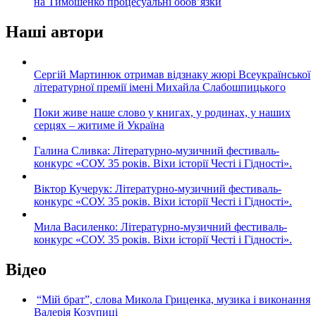
на Тимошенко процесуальні обов’язки
Наші автори
Сергій Мартинюк отримав відзнаку жюрі Всеукраїнської
літературної премії імені Михайла Слабошпицького
Поки живе наше слово у книгах, у родинах, у наших
серцях – житиме й Україна
Галина Сливка: Літературно-музичний фестиваль-
конкурс «СОУ. 35 років. Віхи історії Честі і Гідності».
Віктор Кучерук: Літературно-музичний фестиваль-
конкурс «СОУ. 35 років. Віхи історії Честі і Гідності».
Мила Василенко: Літературно-музичний фестиваль-
конкурс «СОУ. 35 років. Віхи історії Честі і Гідності».
Відео
“Мій брат”, слова Микола Гриценка, музика і виконання
Валерія Козупиці