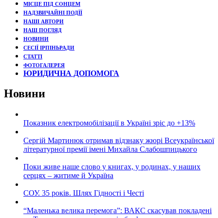
МІСЦЕ ПІД СОНЦЕМ
НАДЗВИЧАЙНІ ПОДЇЇ
НАШІ АВТОРИ
НАШ ПОГЛЯД
НОВИНИ
СЕСІЇ ІРПІНЬРАДИ
СТАТТІ
ФОТОГАЛЕРЕЯ
ЮРИДИЧНА ДОПОМОГА
Новини
Показник електромобілізації в Україні зріс до +13%
Сергій Мартинюк отримав відзнаку жюрі Всеукраїнської
літературної премії імені Михайла Слабошпицького
Поки живе наше слово у книгах, у родинах, у наших
серцях – житиме й Україна
СОУ. 35 років. Шлях Гідності і Честі
“Маленька велика перемога”: ВАКС скасував покладені