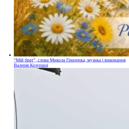
“Мій брат”, слова Микола Гриценка, музика і виконання
Валерія Козупиці