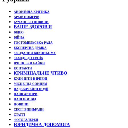
АНОНІМНА КРИТИКА
АРХІВ НОМЕРІВ
БУЧАНСЬКІ НОВИНИ
ВАШЕ ЗДОРОВ'Я
ВІДЕО
ВІЙНА
ГОСТОМЕЛЬСЬКА РАДА
ЕКСПЕРТНА ДУМКА
ЗАСІДАННЯ ВИКОНКОМУ
ЗАХОДЬ ДО СВОЇХ
ІРПІНСЬКИ БАЙКИ
КОНТАКТИ
КРИМІНАЛЬНЕ ЧТИВО
КУДИ ПІТИ В ІРПЕНІ
МІСЦЕ ПІД СОНЦЕМ
НАДЗВИЧАЙНІ ПОДЇЇ
НАШІ АВТОРИ
НАШ ПОГЛЯД
НОВИНИ
СЕСІЇ ІРПІНЬРАДИ
СТАТТІ
ФОТОГАЛЕРЕЯ
ЮРИДИЧНА ДОПОМОГА