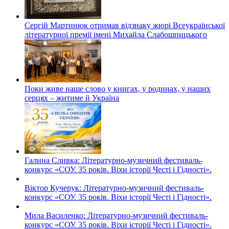
Сергій Мартинюк отримав відзнаку жюрі Всеукраїнської
літературної премії імені Михайла Слабошпицького
Поки живе наше слово у книгах, у родинах, у наших
серцях – житиме й Україна
Галина Сливка: Літературно-музичний фестиваль-
конкурс «СОУ. 35 років. Віхи історії Честі і Гідності».
Віктор Кучерук: Літературно-музичний фестиваль-
конкурс «СОУ. 35 років. Віхи історії Честі і Гідності».
Мила Василенко: Літературно-музичний фестиваль-
конкурс «СОУ. 35 років. Віхи історії Честі і Гідності».