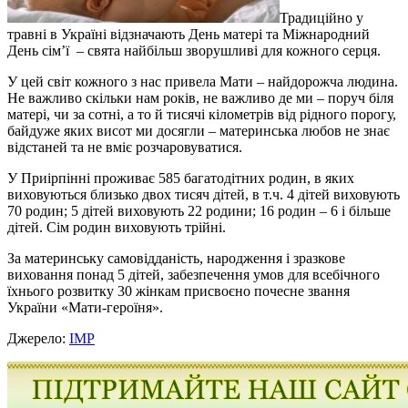
Традиційно у
травні в Україні відзначають День матері та Міжнародний
День сім’ї – свята найбільш зворушливі для кожного серця.
У цей світ кожного з нас привела Мати – найдорожча людина.
Не важливо скільки нам років, не важливо де ми – поруч біля
матері, чи за сотні, а то й тисячі кілометрів від рідного порогу,
байдуже яких висот ми досягли – материнська любов не знає
відстаней та не вміє розчаровуватися.
У Приірпінні проживає 585 багатодітних родин, в яких
виховуються близько двох тисяч дітей, в т.ч. 4 дітей виховують
70 родин; 5 дітей виховують 22 родини; 16 родин – 6 і більше
дітей. Сім родин виховують трійні.
За материнську самовідданість, народження і зразкове
виховання понад 5 дітей, забезпечення умов для всебічного
їхнього розвитку 30 жінкам присвоєно почесне звання
України «Мати-героїня».
Джерело:
ІМР