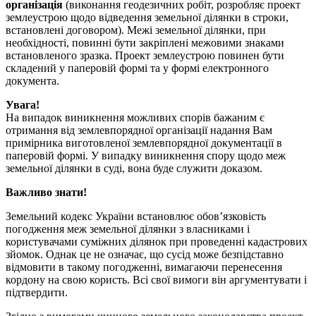
організація
(виконання геодезичних робіт, розробляє проект
землеустрою щодо відведення земельної ділянки в строки,
встановлені договором). Межі земельної ділянки, при
необхідності, повинні бути закріплені межовими знаками
встановленого зразка. Проект землеустрою повинен бути
складений у паперовій формі та у формі електронного
документа.
Увага!
На випадок виникнення можливих спорів бажаним є
отримання від землевпорядної організації надання Вам
примірника виготовленої землевпорядної документації в
паперовій формі. У випадку виникнення спору щодо меж
земельної ділянки в суді, вона буде служити доказом.
Важливо знати!
Земельний кодекс України встановлює обов’язковість
погодження меж земельної ділянки з власниками і
користувачами суміжних ділянок при проведенні кадастрових
зйомок. Однак це не означає, що сусід може безпідставно
відмовити в такому погодженні, вимагаючи перенесення
кордону на свою користь. Всі свої вимоги він аргументувати і
підтвердити.