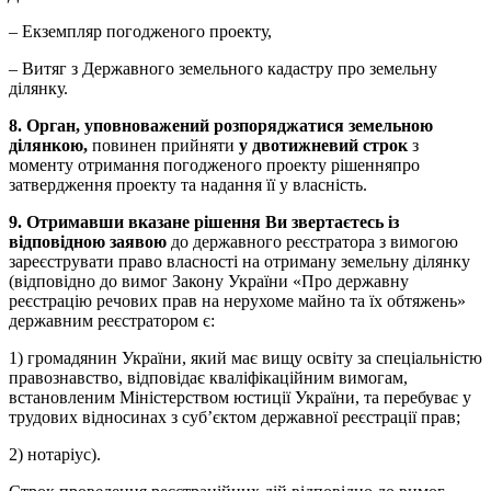
– Екземпляр погодженого проекту,
– Витяг з Державного земельного кадастру про земельну
ділянку.
8. Орган, уповноважений розпоряджатися земельною
ділянкою,
повинен прийняти
у двотижневий строк
з
моменту отримання погодженого проекту рішенняпро
затвердження проекту та надання її у власність.
9. Отримавши вказане рішення Ви звертаєтесь із
відповідною заявою
до державного реєстратора з вимогою
зареєструвати право власності на отриману земельну ділянку
(відповідно до вимог Закону України «Про державну
реєстрацію речових прав на нерухоме майно та їх обтяжень»
державним реєстратором є:
1) громадянин України, який має вищу освіту за спеціальністю
правознавство, відповідає кваліфікаційним вимогам,
встановленим Міністерством юстиції України, та перебуває у
трудових відносинах з суб’єктом державної реєстрації прав;
2) нотаріус).