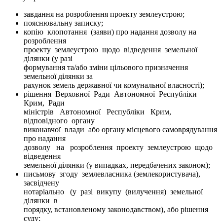
завдання на розроблення проекту землеустрою;
пояснювальну записку;
копію клопотання (заяви) про надання дозволу на
розроблення
проекту землеустрою щодо відведення земельної
ділянки (у разі
формування та/або зміни цільового призначення
земельної ділянки за
рахунок земель державної чи комунальної власності);
рішення Верховної Ради Автономної Республіки
Крим, Ради
міністрів Автономної Республіки Крим,
відповідного органу
виконавчої влади або органу місцевого самоврядування
про надання
дозволу на розроблення проекту землеустрою щодо
відведення
земельної ділянки (у випадках, передбачених законом);
письмову згоду землевласника (землекористувача),
засвідчену
нотаріально (у разі викупу (вилучення) земельної
ділянки в
порядку, встановленому законодавством), або рішення
суду;