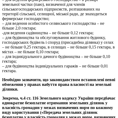
земельної частки (паю), визначеної для членів
сільськогосподарських підприємств, розташованих на
території сільської, селищної, міської ради, де знаходиться
фермерське господарство;
– для ведення особистого селянського господарства – не
більше 2,0 гектара;
-для ведення садівництва – не більше 0,12 гектара;
– для будівництва та обслуговування житлового будинку,
господарських будівель і споруд (присадибна ділянка) у селах
– не більше 0,25 гектара, в селищах – не більше 0,15 гектара, в
містах – не більше 0,10 гектара;
– для індивідуального дачного будівництва – не більше 0,10
гектара;
– для будівництва індивідуальних гаражів – не більше 0,01
гектара.
Необхідно зазначити, що законодавством встановлені певні
обмеження у правах набуття права власності на земельні
ділянки.
Зокрема, ч.4 ст. 116 Земельного кодексу України передбачає
однократне безоплатне отримання земельних ділянок у
власність громадян у межах визначених норм по кожному
виду користування («Передача земельних ділянок
безоплатно у власність громадян у межах норм, визначених