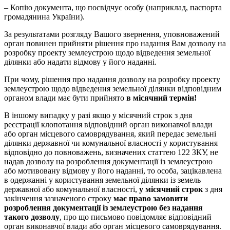
– Копію документа, що посвідчує особу (наприклад, паспорта
громадянина України).
За результатами розгляду Вашого звернення, уповноважений
орган повинен прийняти рішення про надання Вам дозволу на
розробку проекту землеустрою щодо відведення земельної
ділянки або надати відмову у його наданні.
При чому, рішення про надання дозволу на розробку проекту
землеустрою щодо відведення земельної ділянки відповідним
органом влади має бути прийнято
в місячний термін!
В іншому випадку у разі якщо у місячний строк з дня
реєстрації клопотання відповідний орган виконавчої влади
або орган місцевого самоврядування, який передає земельні
ділянки державної чи комунальної власності у користування
відповідно до повноважень, визначених статтею 122 ЗКУ, не
надав дозволу на розроблення документації із землеустрою
або мотивовану відмову у його наданні, то особа, зацікавлена
в одержанні у користування земельної ділянки із земель
державної або комунальної власності,
у місячний строк
з дня
закінчення зазначеного строку
має право замовити
розроблення документації із землеустрою без надання
такого дозволу
, про що письмово повідомляє відповідний
орган виконавчої влади або орган місцевого самоврядування.