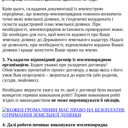
Крім цього, складання документації із землеустрою
передбачає, що інженер-землевпорядник повинен визначити
точні межі земельної ділянки, їх геодезичні координати і
скласти кадастровий план земельної ділянки. При
необхідності, землевпорядник встановить прикордонні знаки.
Це необхідно для того, щоб внести відомості про Вашу
земельну ділянку до Державного земельного кадастру. Надалі
це дозволить, при необхідності, відновлювати кордони Вашої
ділянки і краще захистити Ваше право на землю.
3. Укладаємо відповідний договір із землевпорядною
організацією.
Будьте уважні при укладенні договору!
Обов’язково прочитайте проект договору, а якщо якісь з його
умов Вам незрозумілі – зверніться до юристів (або родичів,
сусідів, знайомих).
Необхідно звернути увагу на те, щоб у договорі були вказані
конкретні терміни виконання робіт! Термін виконання робіт
згідно із законодавством
не може перевищувати 6 місяців.
4. Далі роботи починає виконувати землевпорядна