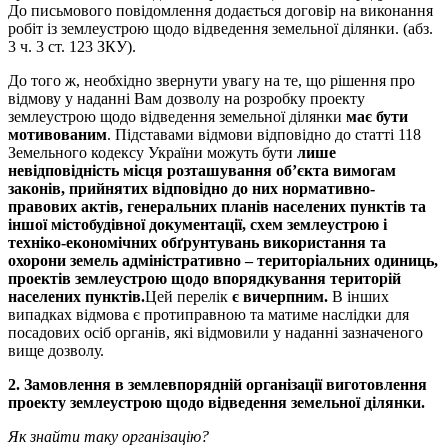
До письмового повідомлення додається договір на виконання
робіт із землеустрою щодо відведення земельної ділянки. (абз.
3 ч. 3 ст. 123 ЗКУ).
До того ж, необхідно звернути увагу на те, що рішення про
відмову у наданні Вам дозволу на розробку проекту
землеустрою щодо відведення земельної ділянки
має бути
мотивованим
. Підставами відмови відповідно до статті 118
Земельного кодексу України можуть бути
лише
невідповідність місця розташування об’єкта вимогам
законів, прийнятих відповідно до них нормативно-
правових актів, генеральних планів населених пунктів та
іншої містобудівної документації, схем землеустрою і
техніко-економічних обґрунтувань використання та
охорони земель адміністративно – територіальних одиниць,
проектів землеустрою щодо впорядкування територій
населених пунктів.
Цей перелік
є вичерпним.
В інших
випадках відмова є протиправною та матиме наслідки для
посадових осіб органів, які відмовили у наданні зазначеного
вище дозволу.
2. Замовлення в землевпорядній організації виготовлення
проекту землеустрою щодо відведення земельної ділянки.
Як знайти таку організацію?