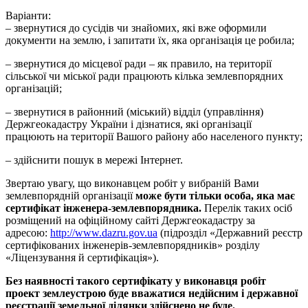
Варіанти:
– звернутися до сусідів чи знайомих, які вже оформили
документи на землю, і запитати їх, яка організація це робила;
– звернутися до місцевої ради – як правило, на території
сільської чи міської ради працюють кілька землевпорядних
організацій;
– звернутися в районний (міський) відділ (управління)
Держгеокадастру України і дізнатися, які організації
працюють на території Вашого району або населеного пункту;
– здійснити пошук в мережі Інтернет.
Звертаю увагу, що виконавцем робіт у вибраній Вами
землевпорядній організації
може бути тільки особа, яка має
сертифікат інженера-землевпорядника.
Перелік таких осіб
розміщений на офіційному сайті Держгеокадастру за
адресою:
http://www.dazru.gov.ua
(підрозділ «Державний реєстр
сертифікованих інженерів-землевпорядників» розділу
«Ліцензування й сертифікація»).
Без наявності такого сертифікату у виконавця робіт
проект землеустрою буде вважатися недійсним і державної
реєстрації земельної ділянки здійснено не буде.