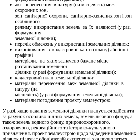
акт перенесення в натуру (на місцевість) меж
охоронних зон,
зон санітарної охорони, санітарно-захисних зон і зон
особливого
режиму використання земель за їх наявності (у разі
формування
земельної ділянки);
перелік обмежень у використанні земельних ділянок;
викопіювання з кадастрової карти (плану) або інші
графічні
матеріали, на яких зазначено бажане місце
розташування земельної
ділянки (у разі формування земельної ділянки);
кадастровий план земельної ділянки;
матеріали перенесення меж земельної ділянки в
натуру (на
місцевість) (у разі формування земельної ділянки);
матеріали погодження проекту землеустрою.
У разі, якщо надання земельної ділянки планується здійснити
за рахунок особливо цінних земель, земель лісового фонду, а
також земель водного фонду, природоохоронного,
оздоровчого, рекреаційного та історико-культурного
призначення, проект землеустрою щодо відведення земельних
ділянок підлягає обов’язковій експертизі, яка проводиться