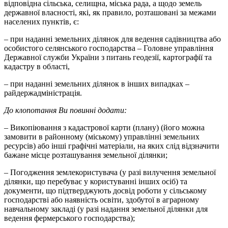
відповідна сільська, селищна, міська рада, а щодо земель
державної власності, які, як правило, розташовані за межами
населених пунктів, є:
– при наданні земельних ділянок для ведення садівництва або
особистого селянського господарства – Головне управління
Державної служби України з питань геодезії, картографії та
кадастру в області,
– при наданні земельних ділянок в інших випадках –
райдержадміністрація.
До клопотання Ви повинні додати:
– Викопіювання з кадастрової карти (плану) (його можна
замовити в районному (міському) управлінні земельних
ресурсів) або інші графічні матеріали, на яких слід відзначити
бажане місце розташування земельної ділянки;
– Погодження землекористувача (у разі вилучення земельної
ділянки, що перебуває у користуванні інших осіб) та
документи, що підтверджують досвід роботи у сільському
господарстві або наявність освіти, здобутої в аграрному
навчальному закладі (у разі надання земельної ділянки для
ведення фермерського господарства);