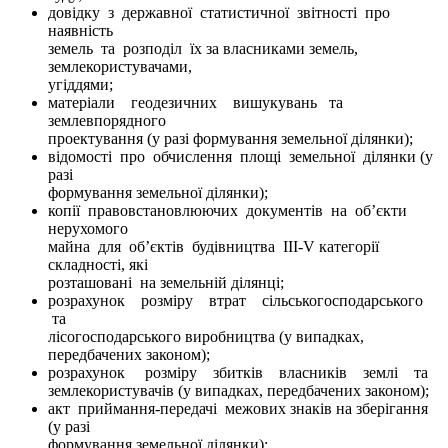
довідку з державної статистичної звітності про
наявність
земель та розподіл їх за власниками земель,
землекористувачами,
угіддями;
матеріали геодезичних вишукувань та
землевпорядного
проектування (у разі формування земельної ділянки);
відомості про обчислення площі земельної ділянки (у
разі
формування земельної ділянки);
копії правовстановлюючих документів на об’єкти
нерухомого
майна для об’єктів будівництва III-V категорії
складності, які
розташовані на земельній ділянці;
розрахунок розміру втрат сільськогосподарського
та
лісогосподарського виробництва (у випадках,
передбачених законом);
розрахунок розміру збитків власників землі та
землекористувачів (у випадках, передбачених законом);
акт приймання-передачі межових знаків на зберігання
(у разі
формування земельної ділянки);