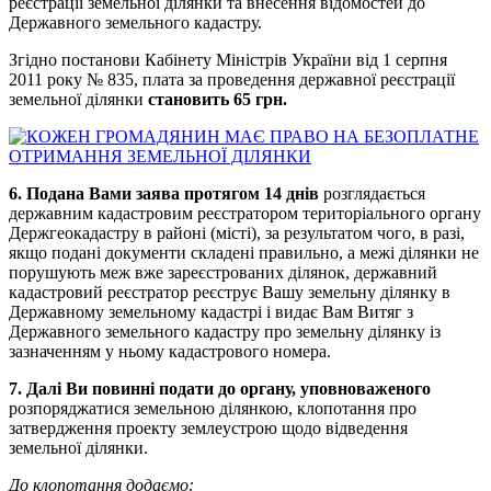
реєстрації земельної ділянки та внесення відомостей до
Державного земельного кадастру.
Згідно постанови Кабінету Міністрів України від 1 серпня
2011 року № 835, плата за проведення державної реєстрації
земельної ділянки
становить 65 грн.
6. Подана Вами заява протягом 14 днів
розглядається
державним кадастровим реєстратором територіального органу
Держгеокадастру в районі (місті), за результатом чого, в разі,
якщо подані документи складені правильно, а межі ділянки не
порушують меж вже зареєстрованих ділянок, державний
кадастровий реєстратор реєструє Вашу земельну ділянку в
Державному земельному кадастрі і видає Вам Витяг з
Державного земельного кадастру про земельну ділянку із
зазначенням у ньому кадастрового номера.
7. Далі Ви повинні подати до органу, уповноваженого
розпоряджатися земельною ділянкою, клопотання про
затвердження проекту землеустрою щодо відведення
земельної ділянки.
До клопотання додаємо: