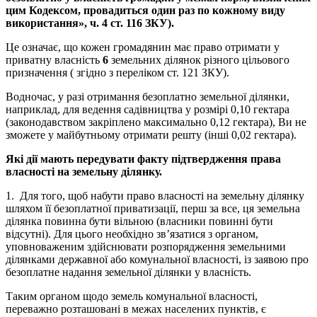
цим Кодексом, провадиться один раз по кожному виду
використання», ч. 4 ст. 116 ЗКУ).
Це означає, що кожен громадянин має право отримати у
приватну власність
6
земельних ділянок різного цільового
призначення ( згідно з переліком ст. 121 ЗКУ).
Водночас, у разі отримання безоплатно земельної ділянки,
наприклад, для ведення садівництва у розмірі 0,10 гектара
(законодавством закріплено максимально 0,12 гектара), Ви не
зможете у майбутньому отримати решту (інші 0,02 гектара).
Які дії мають передувати факту підтвердження права
власності на земельну ділянку.
1. Для того, щоб набути право власності на земельну ділянку
шляхом її безоплатної приватизації, перш за все, ця земельна
ділянка повинна бути вільною (власники повинні бути
відсутні). Для цього необхідно зв’язатися з органом,
уповноваженим здійснювати розпорядження земельними
ділянками державної або комунальної власності, із заявою про
безоплатне надання земельної ділянки у власність.
Таким органом щодо земель комунальної власності,
переважно розташовані в межах населених пунктів, є