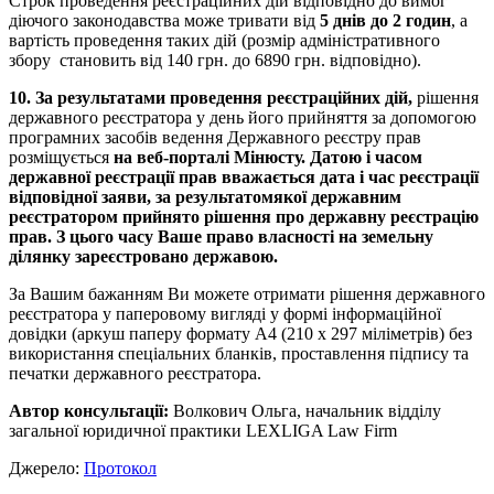
Строк проведення реєстраційних дій відповідно до вимог
діючого законодавства може тривати від
5 днів до 2 годин
, а
вартість проведення таких дій (розмір адміністративного
збору становить від 140 грн. до 6890 грн. відповідно).
10. За результатами проведення реєстраційних дій,
рішення
державного реєстратора у день його прийняття за допомогою
програмних засобів ведення Державного реєстру прав
розміщується
на веб-порталі Мінюсту. Датою і часом
державної реєстрації прав вважається дата і час реєстрації
відповідної заяви, за результатом
якої державним
реєстратором прийнято рішення про державну реєстрацію
прав. З цього часу Ваше право власності на земельну
ділянку зареєстровано державою.
За Вашим бажанням Ви можете отримати рішення державного
реєстратора у паперовому вигляді у формі інформаційної
довідки (аркуш паперу формату А4 (210 х 297 міліметрів) без
використання спеціальних бланків, проставлення підпису та
печатки державного реєстратора.
Автор консультації:
Волкович Ольга, начальник відділу
загальної юридичної практики LEXLIGA Law Firm
Джерело:
Протокол