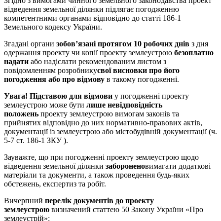
Згідно з вимогами чинного земельного законодавства проект
відведення земельної ділянки підлягає погодженню
компетентними органами відповідно до статті 186-1
Земельного кодексу України.
Згадані органи
зобов’язані протягом 10 робочих днів
з дня
одержання проекту чи копії проекту землеустрою
безоплатно
надати
або надіслати рекомендованим листом з
повідомленням розробнику
свої висновки про його
погодження або про відмову
в такому погодженні.
Увага!
Підставою для відмови
у погодженні проекту
землеустрою може бути
лише
невідповідність
положень
проекту землеустрою вимогам законів та
прийнятих відповідно до них нормативно-правових актів,
документації із землеустрою або містобудівній документації (ч.
5-7 ст. 186-1 ЗКУ ).
Зауважте, що при погодженні проекту землеустрою щодо
відведення земельної ділянки
заборонено
вимагати додаткові
матеріали та документи, а також проведення будь-яких
обстежень, експертиз та робіт.
Вичерпний
перелік документів до проекту
землеустрою
визначений статтею 50 Закону України «Про
землеустрій»: