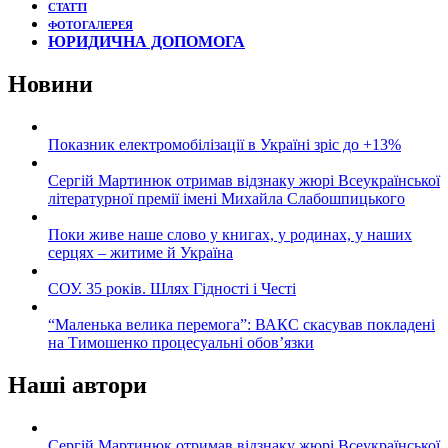
СТАТТІ
ФОТОГАЛЕРЕЯ
ЮРИДИЧНА ДОПОМОГА
Новини
Показник електромобілізації в Україні зріс до +13%
Сергій Мартинюк отримав відзнаку жюрі Всеукраїнської
літературної премії імені Михайла Слабошпицького
Поки живе наше слово у книгах, у родинах, у наших
серцях – житиме й Україна
СОУ. 35 років. Шлях Гідності і Честі
“Маленька велика перемога”: ВАКС скасував покладені
на Тимошенко процесуальні обов’язки
Наші автори
Сергій Мартинюк отримав відзнаку жюрі Всеукраїнської