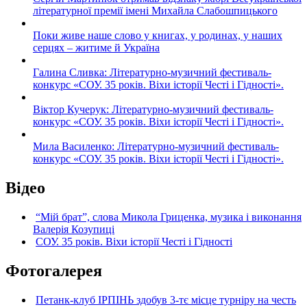
літературної премії імені Михайла Слабошпицького
Поки живе наше слово у книгах, у родинах, у наших
серцях – житиме й Україна
Галина Сливка: Літературно-музичний фестиваль-
конкурс «СОУ. 35 років. Віхи історії Честі і Гідності».
Віктор Кучерук: Літературно-музичний фестиваль-
конкурс «СОУ. 35 років. Віхи історії Честі і Гідності».
Мила Василенко: Літературно-музичний фестиваль-
конкурс «СОУ. 35 років. Віхи історії Честі і Гідності».
Відео
“Мій брат”, слова Микола Гриценка, музика і виконання
Валерія Козупиці
СОУ. 35 років. Віхи історії Честі і Гідності
Фотогалерея
Петанк-клуб ІРПІНЬ здобув 3-тє місце турніру на честь