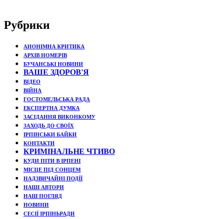
Рубрики
АНОНІМНА КРИТИКА
АРХІВ НОМЕРІВ
БУЧАНСЬКІ НОВИНИ
ВАШЕ ЗДОРОВ'Я
ВІДЕО
ВІЙНА
ГОСТОМЕЛЬСЬКА РАДА
ЕКСПЕРТНА ДУМКА
ЗАСІДАННЯ ВИКОНКОМУ
ЗАХОДЬ ДО СВОЇХ
ІРПІНСЬКИ БАЙКИ
КОНТАКТИ
КРИМІНАЛЬНЕ ЧТИВО
КУДИ ПІТИ В ІРПЕНІ
МІСЦЕ ПІД СОНЦЕМ
НАДЗВИЧАЙНІ ПОДЇЇ
НАШІ АВТОРИ
НАШ ПОГЛЯД
НОВИНИ
СЕСІЇ ІРПІНЬРАДИ