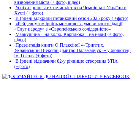
визволення міста (+ фото, відео)
Успіхи ірпінських петанкістів на Чемпіонаті України в
Хусті (+ фото)
В Ірпені відкрили петанковий сезон 2025 року ( +фото)
«Рейдернути» Ірпінь можливо за умови консолідації
«Слуг народу» з «Європейською солідарністю»
Маркушина – на волю, Карплюка – на нари! (+ фото,
відео)
Презентація книги О.Плаксіної ««Триптих.
Український Шекспір Дмитро Паламарчук»» у бібліотеці
ім. Гоголя (+ фото)
В Ірпені відзначили 82-у річницю створення УПА
(+фото)