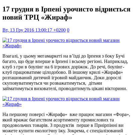
17 грудня в Ірпені урочисто відриється
новий ТРЦ «Жираф»
Вт, 13 Гру 2016 13:00:17 +0200
0
Взагалі, у цьому мегамаркеті на в’їзді до Ірпеня з боку Бучі
багато, що буде вперше в Ірпені і всьому регіоні. Наприклад,
клуб з гри в боулінг на 6 ігрових доріжок. До речі, боулінг-
клуб працюватиме цілодобово. В іншому крилі «Жирафа»
розташований дитячий ігровий майданчик. Доки дорослі
скуповуватимуться чи розважатимуться, дітьми
займатимуться вихователі, проводитимуть цікаві вікторини.
На першому поверсі «Жирафа» вже працює магазин «Фора»,
який вражає багатством асортименту промислових та
продовольчих товарів. З продуктів перше в Приірпінні ви
можете купити екологічну їжу. Зокрема, є спеціалізований