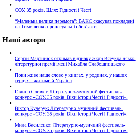
СОУ. 35 років. Шлях Гідності і Честі
“Маленька велика перемога”: ВАКС скасував покладені
на Тимошенко процесуальні обов’язки
Наші автори
Сергій Мартинюк отримав відзнаку жюрі Всеукраїнської
літературної премії імені Михайла Слабошпицького
Поки живе наше слово у книгах, у родинах, у наших
серцях – житиме й Україна
Галина Сливка: Літературно-музичний фестиваль-
конкурс «СОУ. 35 років. Віхи історії Честі і Гідності».
Віктор Кучерук: Літературно-музичний фестиваль-
конкурс «СОУ. 35 років. Віхи історії Честі і Гідності».
Мила Василенко: Літературно-музичний фестиваль-
конкурс «СОУ. 35 років. Віхи історії Честі і Гідності».