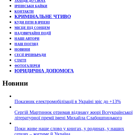
ЗАХОДЬ ДО СВОЇХ
ІРПІНСЬКИ БАЙКИ
КОНТАКТИ
КРИМІНАЛЬНЕ ЧТИВО
КУДИ ПІТИ В ІРПЕНІ
МІСЦЕ ПІД СОНЦЕМ
НАДЗВИЧАЙНІ ПОДЇЇ
НАШІ АВТОРИ
НАШ ПОГЛЯД
НОВИНИ
СЕСІЇ ІРПІНЬРАДИ
СТАТТІ
ФОТОГАЛЕРЕЯ
ЮРИДИЧНА ДОПОМОГА
Новини
Показник електромобілізації в Україні зріс до +13%
Сергій Мартинюк отримав відзнаку жюрі Всеукраїнської
літературної премії імені Михайла Слабошпицького
Поки живе наше слово у книгах, у родинах, у наших
серцях – житиме й Україна