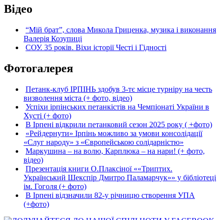
Відео
“Мій брат”, слова Микола Гриценка, музика і виконання
Валерія Козупиці
СОУ. 35 років. Віхи історії Честі і Гідності
Фотогалерея
Петанк-клуб ІРПІНЬ здобув 3-тє місце турніру на честь
визволення міста (+ фото, відео)
Успіхи ірпінських петанкістів на Чемпіонаті України в
Хусті (+ фото)
В Ірпені відкрили петанковий сезон 2025 року ( +фото)
«Рейдернути» Ірпінь можливо за умови консолідації
«Слуг народу» з «Європейською солідарністю»
Маркушина – на волю, Карплюка – на нари! (+ фото,
відео)
Презентація книги О.Плаксіної ««Триптих.
Український Шекспір Дмитро Паламарчук»» у бібліотеці
ім. Гоголя (+ фото)
В Ірпені відзначили 82-у річницю створення УПА
(+фото)