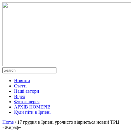
Новини
Статті
Наші автори
Відео
Фотогалерея
АРХІВ НОМЕРІВ
Куди піти в Ірпені
Home
/
17 грудня в Ірпені урочисто відриється новий ТРЦ
«Жираф»