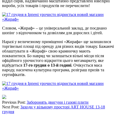
відділ сирів, надзвичайно масштабно представлені ювелірні
вироби, усіх товарів і продуктів не перечислити!
Словом, «Жираф» – це універсальний заклад, де поєднано
шопінг з відпочинком та дозвіллям для дорослих і дітей.
Наразі у величезному приміщенні «Жирафа» ще залишилися
торгівельні площі під оренду для різних видів товару. Бажаючі
облаштувати в «Жирафі» свою крамничку мають
поквапитися. Бо навряд чи залишаться вільні місця після
офіційного урочистого відкриття цього мегамаркету, яке
відбудеться
17-го грудня о 13-й годині
. Очікується маса
народу, насичена культурна програма, розіграш призів та
сертифікатів.
Previous Post:
Заборонять двигуни і газові плити
Next Post:
Заходи у вільному просторі ART HOUSE 13-18
грудня