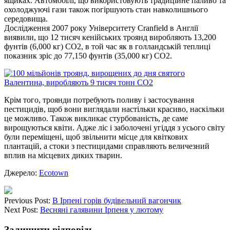
ящиках. Автомобілі, що використовують традиційне паливо та
охолоджуючі гази також погіршують стан навколишнього
середовища.
Дослідження 2007 року Університету Cranfield в Англії
виявили, що 12 тисяч кенійських троянд виробляють 13,200
фунтів (6,000 кг) СО2, в той час як в голландській теплиці
показник зріс до 77,150 фунтів (35,000 кг) СО2.
Крім того, троянди потребують поливу і застосування
пестицидів, щоб вони виглядали настільки красиво, наскільки
це можливо. Також викликає стурбованість, де саме
вирощуються квіти. Адже ліс і заболочені угіддя з усього світу
були переміщені, щоб звільнити місце для квіткових
плантацій, а стоки з пестицидами справляють величезний
вплив на місцевих диких тварин.
Джерело:
Ecotown
Previous Post:
В Ірпені горів будівельний вагончик
Next Post:
Весняні галявини Ірпеня у лютому
Залишити відповідь