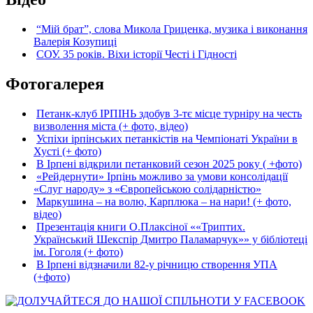
“Мій брат”, слова Микола Гриценка, музика і виконання
Валерія Козупиці
СОУ. 35 років. Віхи історії Честі і Гідності
Фотогалерея
Петанк-клуб ІРПІНЬ здобув 3-тє місце турніру на честь
визволення міста (+ фото, відео)
Успіхи ірпінських петанкістів на Чемпіонаті України в
Хусті (+ фото)
В Ірпені відкрили петанковий сезон 2025 року ( +фото)
«Рейдернути» Ірпінь можливо за умови консолідації
«Слуг народу» з «Європейською солідарністю»
Маркушина – на волю, Карплюка – на нари! (+ фото,
відео)
Презентація книги О.Плаксіної ««Триптих.
Український Шекспір Дмитро Паламарчук»» у бібліотеці
ім. Гоголя (+ фото)
В Ірпені відзначили 82-у річницю створення УПА
(+фото)