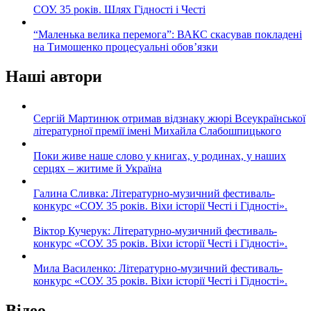
СОУ. 35 років. Шлях Гідності і Честі
“Маленька велика перемога”: ВАКС скасував покладені
на Тимошенко процесуальні обов’язки
Наші автори
Сергій Мартинюк отримав відзнаку жюрі Всеукраїнської
літературної премії імені Михайла Слабошпицького
Поки живе наше слово у книгах, у родинах, у наших
серцях – житиме й Україна
Галина Сливка: Літературно-музичний фестиваль-
конкурс «СОУ. 35 років. Віхи історії Честі і Гідності».
Віктор Кучерук: Літературно-музичний фестиваль-
конкурс «СОУ. 35 років. Віхи історії Честі і Гідності».
Мила Василенко: Літературно-музичний фестиваль-
конкурс «СОУ. 35 років. Віхи історії Честі і Гідності».
Відео