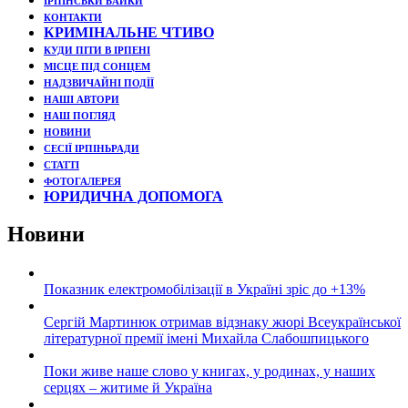
ІРПІНСЬКИ БАЙКИ
КОНТАКТИ
КРИМІНАЛЬНЕ ЧТИВО
КУДИ ПІТИ В ІРПЕНІ
МІСЦЕ ПІД СОНЦЕМ
НАДЗВИЧАЙНІ ПОДЇЇ
НАШІ АВТОРИ
НАШ ПОГЛЯД
НОВИНИ
СЕСІЇ ІРПІНЬРАДИ
СТАТТІ
ФОТОГАЛЕРЕЯ
ЮРИДИЧНА ДОПОМОГА
Новини
Показник електромобілізації в Україні зріс до +13%
Сергій Мартинюк отримав відзнаку жюрі Всеукраїнської
літературної премії імені Михайла Слабошпицького
Поки живе наше слово у книгах, у родинах, у наших
серцях – житиме й Україна