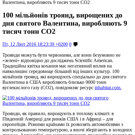
Валентина, виробляють 9 тисяч тонн СО2
100 мільйонів троянд, вирощених до
дня святого Валентина, виробляють 9
тисяч тонн СО2
Пт, 12 Лют 2016 18:23:39 +0200
0
Троянди можуть бути червоними, але вони безумовно не
«зелені» відповідно до досліджень Scientific American.
Традиційна квітка кохання має негативний вплив на
навколишнє середовище більший від інших культур. 100
мільйонів троянд, які вирощують спеціально до дня святого
Валентина в США виробляють близько 9000 тонн
вуглекислого газу (CO2), повідомляє ресурс
inhabitat.com.
Троянди, як правило, вирощують в теплому кліматі: в
Південній Америці для ринків США і в Африці – для
європейців. Різними країнами їх розвозять автомобілями з
контрольованою температурою, а вночі зберігають в холодних