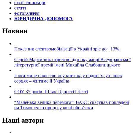
СЕСІЇ ІРПІНЬРАДИ
СТАТТІ
ФОТОГАЛЕРЕЯ
ЮРИДИЧНА ДОПОМОГА
Новини
Показник електромобілізації в Україні зріс до +13%
Сергій Мартинюк отримав відзнаку жюрі Всеукраїнської
літературної премії імені Михайла Слабошпицького
Поки живе наше слово у книгах, у родинах, у наших
серцях – житиме й Україна
СОУ. 35 років. Шлях Гідності і Честі
“Маленька велика перемога”: ВАКС скасував покладені
на Тимошенко процесуальні обов’язки
Наші автори