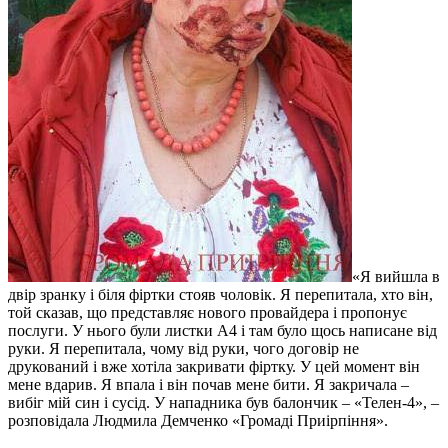
«Я вийшла в
двір зранку і біля фіртки стояв чоловік. Я перепитала, хто він,
той сказав, що представляє нового провайдера і пропонує
послуги. У нього були листки А4 і там було щось написане від
руки. Я перепитала, чому від руки, чого договір не
друкований і вже хотіла закривати фіртку. У цей момент він
мене вдарив. Я впала і він почав мене бити. Я закричала –
вибіг мій син і сусід. У нападника був балончик – «Телен-4», –
розповідала Людмила Демченко «Громаді Приірпіння».