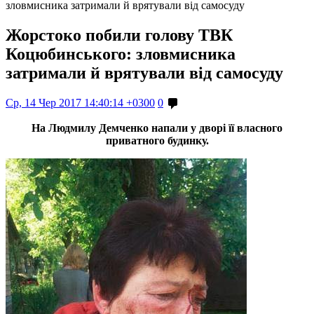
зловмисника затримали й врятували від самосуду
Жорстоко побили голову ТВК
Коцюбинського: зловмисника
затримали й врятували від самосуду
Ср, 14 Чер 2017 14:40:14 +0300
0
На Людмилу Демченко напали у дворі її власного
приватного будинку.