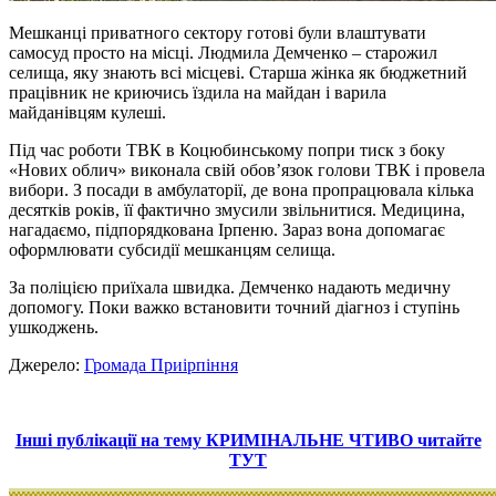
Мешканці приватного сектору готові були влаштувати
самосуд просто на місці. Людмила Демченко – старожил
селища, яку знають всі місцеві. Старша жінка як бюджетний
працівник не криючись їздила на майдан і варила
майданівцям кулеші.
Під час роботи ТВК в Коцюбинському попри тиск з боку
«Нових облич» виконала свій обов’язок голови ТВК і провела
вибори. З посади в амбулаторії, де вона пропрацювала кілька
десятків років, її фактично змусили звільнитися. Медицина,
нагадаємо, підпорядкована Ірпеню. Зараз вона допомагає
оформлювати субсидії мешканцям селища.
За поліцією приїхала швидка. Демченко надають медичну
допомогу. Поки важко встановити точний діагноз і ступінь
ушкоджень.
Джерело:
Громада Приірпіння
Інші публікації на тему КРИМІНАЛЬНЕ ЧТИВО читайте
ТУТ