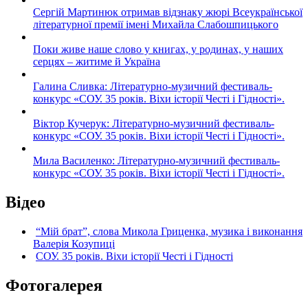
Сергій Мартинюк отримав відзнаку жюрі Всеукраїнської
літературної премії імені Михайла Слабошпицького
Поки живе наше слово у книгах, у родинах, у наших
серцях – житиме й Україна
Галина Сливка: Літературно-музичний фестиваль-
конкурс «СОУ. 35 років. Віхи історії Честі і Гідності».
Віктор Кучерук: Літературно-музичний фестиваль-
конкурс «СОУ. 35 років. Віхи історії Честі і Гідності».
Мила Василенко: Літературно-музичний фестиваль-
конкурс «СОУ. 35 років. Віхи історії Честі і Гідності».
Відео
“Мій брат”, слова Микола Гриценка, музика і виконання
Валерія Козупиці
СОУ. 35 років. Віхи історії Честі і Гідності
Фотогалерея