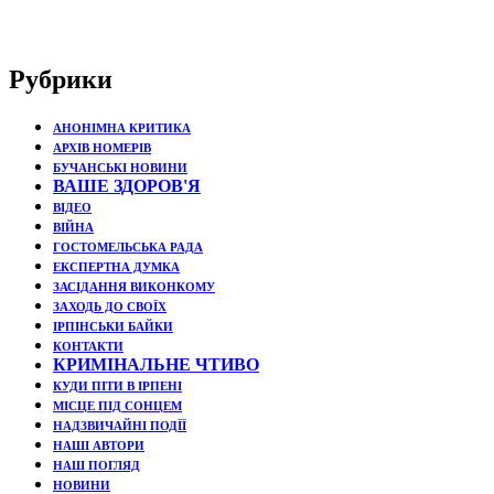
Рубрики
АНОНІМНА КРИТИКА
АРХІВ НОМЕРІВ
БУЧАНСЬКІ НОВИНИ
ВАШЕ ЗДОРОВ'Я
ВІДЕО
ВІЙНА
ГОСТОМЕЛЬСЬКА РАДА
ЕКСПЕРТНА ДУМКА
ЗАСІДАННЯ ВИКОНКОМУ
ЗАХОДЬ ДО СВОЇХ
ІРПІНСЬКИ БАЙКИ
КОНТАКТИ
КРИМІНАЛЬНЕ ЧТИВО
КУДИ ПІТИ В ІРПЕНІ
МІСЦЕ ПІД СОНЦЕМ
НАДЗВИЧАЙНІ ПОДЇЇ
НАШІ АВТОРИ
НАШ ПОГЛЯД
НОВИНИ