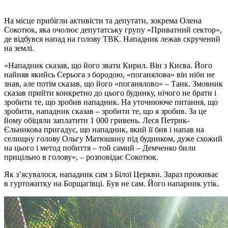
На місце прибігли активісти та депутати, зокрема Олена
Сокотюк, яка очолює депутатську групу «Приватний сектор»,
де відбувся напад на голову ТВК. Нападник лежав скручений
на землі.
«Нападник сказав, що його звати Кирил. Він з Києва. Його
найняв якийсь Серьога з бородою, «поганялова» він ніби не
знав, але потім сказав, що його «поганялово» – Танк. Змовник
сказав прийти конкретно до цього будинку, нічого не брати і
зробити те, що зробив нападник. На уточнююче питання, що
зробити, нападник сказав – зробити те, що я зробив. За це
йому обіцяли заплатити 1 000 гривень. Леся Петрик-
Єльникова пригадує, що нападник, який її бив і напав на
селищну голову Ольгу Матюшину під будинком, дуже схожий
на цього і метод побиття – той самий – Демченко били
прицільно в голову», – розповідає Сокотюк.
Як з’ясувалося, нападник сам з Білої Церкви. Зараз проживає
в гуртожитку на Борщагівці. Був не сам. Його напарник утік.