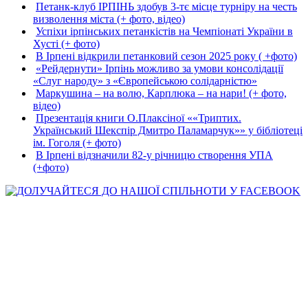
Петанк-клуб ІРПІНЬ здобув 3-тє місце турніру на честь
визволення міста (+ фото, відео)
Успіхи ірпінських петанкістів на Чемпіонаті України в
Хусті (+ фото)
В Ірпені відкрили петанковий сезон 2025 року ( +фото)
«Рейдернути» Ірпінь можливо за умови консолідації
«Слуг народу» з «Європейською солідарністю»
Маркушина – на волю, Карплюка – на нари! (+ фото,
відео)
Презентація книги О.Плаксіної ««Триптих.
Український Шекспір Дмитро Паламарчук»» у бібліотеці
ім. Гоголя (+ фото)
В Ірпені відзначили 82-у річницю створення УПА
(+фото)