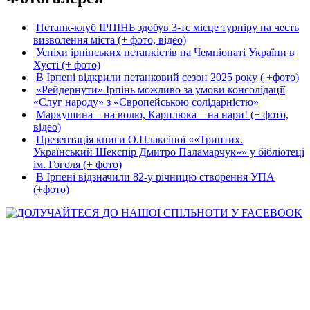
Петанк-клуб ІРПІНЬ здобув 3-тє місце турніру на честь
визволення міста (+ фото, відео)
Успіхи ірпінських петанкістів на Чемпіонаті України в
Хусті (+ фото)
В Ірпені відкрили петанковий сезон 2025 року ( +фото)
«Рейдернути» Ірпінь можливо за умови консолідації
«Слуг народу» з «Європейською солідарністю»
Маркушина – на волю, Карплюка – на нари! (+ фото,
відео)
Презентація книги О.Плаксіної ««Триптих.
Український Шекспір Дмитро Паламарчук»» у бібліотеці
ім. Гоголя (+ фото)
В Ірпені відзначили 82-у річницю створення УПА
(+фото)