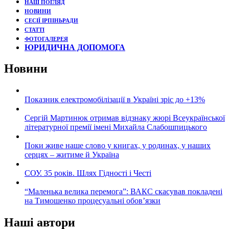
НАШ ПОГЛЯД
НОВИНИ
СЕСІЇ ІРПІНЬРАДИ
СТАТТІ
ФОТОГАЛЕРЕЯ
ЮРИДИЧНА ДОПОМОГА
Новини
Показник електромобілізації в Україні зріс до +13%
Сергій Мартинюк отримав відзнаку жюрі Всеукраїнської
літературної премії імені Михайла Слабошпицького
Поки живе наше слово у книгах, у родинах, у наших
серцях – житиме й Україна
СОУ. 35 років. Шлях Гідності і Честі
“Маленька велика перемога”: ВАКС скасував покладені
на Тимошенко процесуальні обов’язки
Наші автори