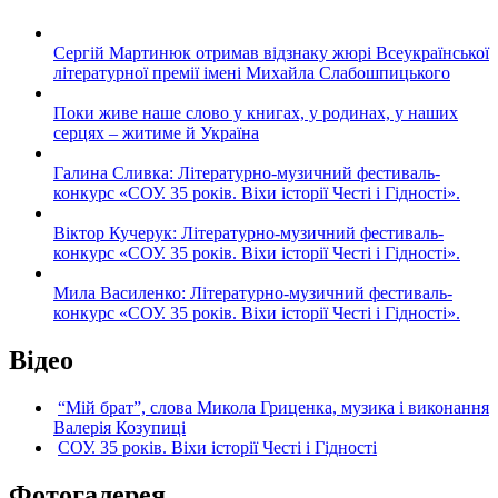
Сергій Мартинюк отримав відзнаку жюрі Всеукраїнської
літературної премії імені Михайла Слабошпицького
Поки живе наше слово у книгах, у родинах, у наших
серцях – житиме й Україна
Галина Сливка: Літературно-музичний фестиваль-
конкурс «СОУ. 35 років. Віхи історії Честі і Гідності».
Віктор Кучерук: Літературно-музичний фестиваль-
конкурс «СОУ. 35 років. Віхи історії Честі і Гідності».
Мила Василенко: Літературно-музичний фестиваль-
конкурс «СОУ. 35 років. Віхи історії Честі і Гідності».
Відео
“Мій брат”, слова Микола Гриценка, музика і виконання
Валерія Козупиці
СОУ. 35 років. Віхи історії Честі і Гідності
Фотогалерея