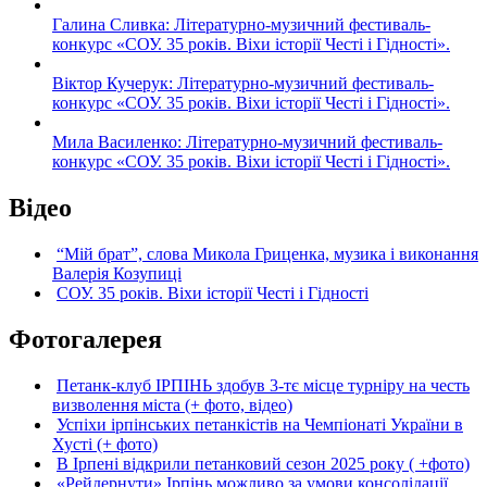
Галина Сливка: Літературно-музичний фестиваль-
конкурс «СОУ. 35 років. Віхи історії Честі і Гідності».
Віктор Кучерук: Літературно-музичний фестиваль-
конкурс «СОУ. 35 років. Віхи історії Честі і Гідності».
Мила Василенко: Літературно-музичний фестиваль-
конкурс «СОУ. 35 років. Віхи історії Честі і Гідності».
Відео
“Мій брат”, слова Микола Гриценка, музика і виконання
Валерія Козупиці
СОУ. 35 років. Віхи історії Честі і Гідності
Фотогалерея
Петанк-клуб ІРПІНЬ здобув 3-тє місце турніру на честь
визволення міста (+ фото, відео)
Успіхи ірпінських петанкістів на Чемпіонаті України в
Хусті (+ фото)
В Ірпені відкрили петанковий сезон 2025 року ( +фото)
«Рейдернути» Ірпінь можливо за умови консолідації