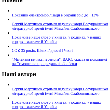
Новини
Показник електромобілізації в Україні зріс до +13%
Сергій Мартинюк отримав відзнаку жюрі Всеукраїнської
літературної премії імені Михайла Слабошпицького
Поки живе наше слово у книгах, у родинах, у наших
серцях – житиме й Україна
СОУ. 35 років. Шлях Гідності і Честі
“Маленька велика перемога”: ВАКС скасував покладені
на Тимошенко процесуальні обов’язки
Наші автори
Сергій Мартинюк отримав відзнаку жюрі Всеукраїнської
літературної премії імені Михайла Слабошпицького
Поки живе наше слово у книгах, у родинах, у наших
серцях – житиме й Україна