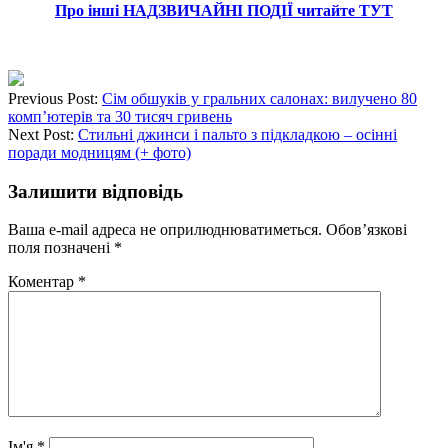
Про інші НАДЗВИЧАЙНІ ПОДІЇ читайте ТУТ
Previous Post:
Сім обшуків у гральних салонах: вилучено 80
комп’ютерів та 30 тисяч гривень
Next Post:
Стильні джинси і пальто з підкладкою – осінні
поради модницям (+ фото)
Залишити відповідь
Ваша e-mail адреса не оприлюднюватиметься.
Обов’язкові
поля позначені
*
Коментар
*
Ім'я
*