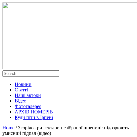
Новини
Статті
Наші автори
Відео
Фотогалерея
АРХІВ НОМЕРІВ
Куди піти в Ірпені
Home
/
Згоріло три гектари незібраної пшениці: підозрюють
умисний підпал (відео)