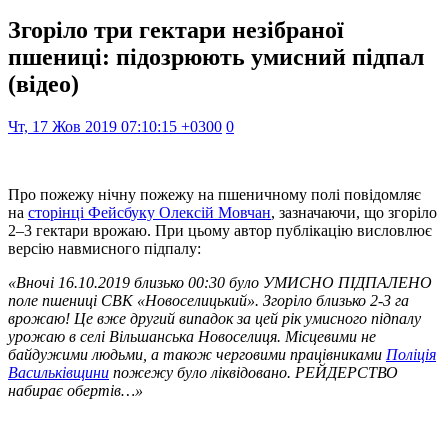
Згоріло три гектари незібраної
пшениці: підозрюють умисний підпал
(відео)
Чт, 17 Жов 2019 07:10:15 +0300
0
Про пожежу нічну пожежу на пшеничному полі повідомляє
на
сторінці Фейсбуку Олексій Мовчан
, зазначаючи, що згоріло
2–3 гектари врожаю. При цьому автор публікацію висловлює
версію навмисного підпалу:
«В
ночі 16.10.2019 близько 00:30 було УМИСНО ПІДПАЛЕНО
поле пшениці СВК «Новоселицький». Згоріло близько 2-3 га
врожаю! Це вже другий випадок за цей рік умисного підпалу
урожаю в селі Вільшанська Новоселиця. Місцевими не
байдужими людьми, а також черговими працівниками
Поліція
Васильківщини
пожежу було ліквідовано. РЕЙДЕРСТВО
набирає обертів…
»