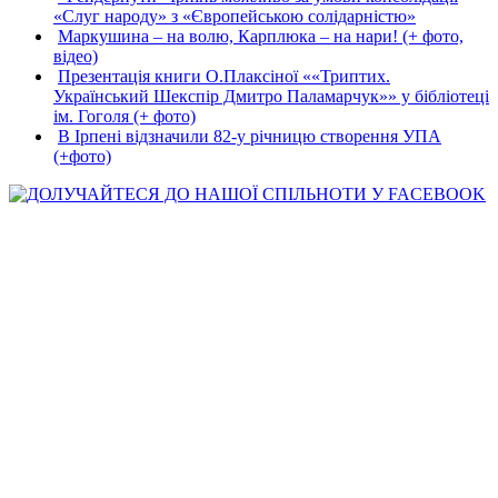
«Слуг народу» з «Європейською солідарністю»
Маркушина – на волю, Карплюка – на нари! (+ фото,
відео)
Презентація книги О.Плаксіної ««Триптих.
Український Шекспір Дмитро Паламарчук»» у бібліотеці
ім. Гоголя (+ фото)
В Ірпені відзначили 82-у річницю створення УПА
(+фото)