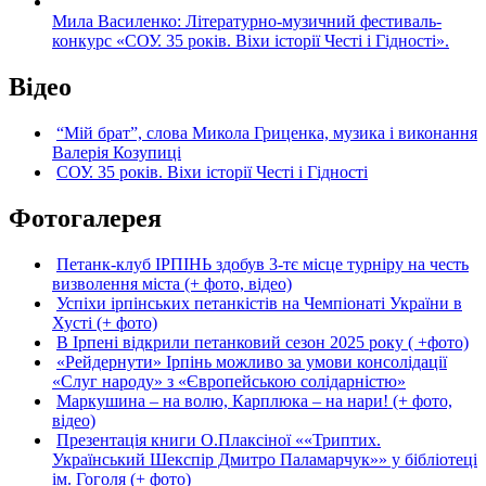
Мила Василенко: Літературно-музичний фестиваль-
конкурс «СОУ. 35 років. Віхи історії Честі і Гідності».
Відео
“Мій брат”, слова Микола Гриценка, музика і виконання
Валерія Козупиці
СОУ. 35 років. Віхи історії Честі і Гідності
Фотогалерея
Петанк-клуб ІРПІНЬ здобув 3-тє місце турніру на честь
визволення міста (+ фото, відео)
Успіхи ірпінських петанкістів на Чемпіонаті України в
Хусті (+ фото)
В Ірпені відкрили петанковий сезон 2025 року ( +фото)
«Рейдернути» Ірпінь можливо за умови консолідації
«Слуг народу» з «Європейською солідарністю»
Маркушина – на волю, Карплюка – на нари! (+ фото,
відео)
Презентація книги О.Плаксіної ««Триптих.
Український Шекспір Дмитро Паламарчук»» у бібліотеці
ім. Гоголя (+ фото)