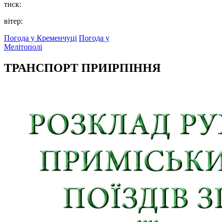
тиск:
вітер:
Погода у Кременчуці
Погода у
Мелітополі
ТРАНСПОРТ ПРИІРПІННЯ