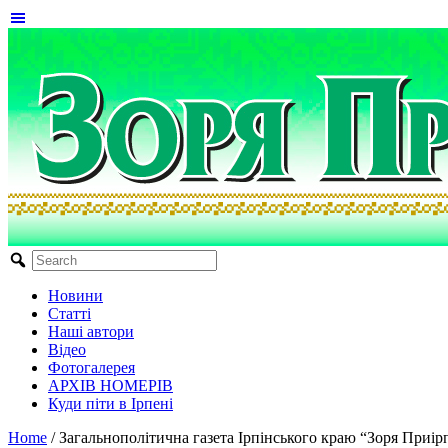
Новини
Статті
Наші автори
Відео
Фотогалерея
АРХІВ НОМЕРІВ
Куди піти в Ірпені
Home
/
Загальнополітична газета Ірпінського краю “Зоря Приірп