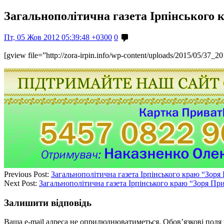
Загальнополітична газета Ірпінського к
Пт, 05 Жов 2012 05:39:48 +0300
0
[gview file=”http://zora-irpin.info/wp-content/uploads/2015/05/37_2
Previous Post:
Загальнополітична газета Ірпінського краю “Зоря 
Next Post:
Загальнополітична газета Ірпінського краю “Зоря При
Залишити відповідь
Ваша e-mail адреса не оприлюднюватиметься.
Обов’язкові поля