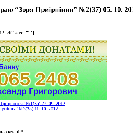
раю “Зоря Приірпіння” №2(37) 05. 10. 20
012.pdf” save=”1″]
Приірпіння” №1(36) 27. 09. 2012
ірпіння” №3(38) 11. 10. 2012
 позначені
*