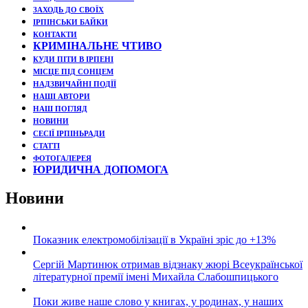
ЗАХОДЬ ДО СВОЇХ
ІРПІНСЬКИ БАЙКИ
КОНТАКТИ
КРИМІНАЛЬНЕ ЧТИВО
КУДИ ПІТИ В ІРПЕНІ
МІСЦЕ ПІД СОНЦЕМ
НАДЗВИЧАЙНІ ПОДЇЇ
НАШІ АВТОРИ
НАШ ПОГЛЯД
НОВИНИ
СЕСІЇ ІРПІНЬРАДИ
СТАТТІ
ФОТОГАЛЕРЕЯ
ЮРИДИЧНА ДОПОМОГА
Новини
Показник електромобілізації в Україні зріс до +13%
Сергій Мартинюк отримав відзнаку жюрі Всеукраїнської
літературної премії імені Михайла Слабошпицького
Поки живе наше слово у книгах, у родинах, у наших