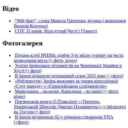
Відео
“Мій брат”, слова Микола Гриценка, музика і виконання
Валерія Козупиці
СОУ. 35 років. Віхи історії Честі і Гідності
Фотогалерея
Петанк-клуб ІРПІНЬ здобув 3-тє місце турніру на честь
визволення міста (+ фото, відео)
Успіхи ірпінських петанкістів на Чемпіонаті України в
Хусті (+ фото)
В Ірпені відкрили петанковий сезон 2025 року ( +фото)
«Рейдернути» Ірпінь можливо за умови консолідації
«Слуг народу» з «Європейською солідарністю»
Маркушина – на волю, Карплюка – на нари! (+ фото,
відео)
Презентація книги О.Плаксіної ««Триптих.
Український Шекспір Дмитро Паламарчук»» у бібліотеці
ім. Гоголя (+ фото)
В Ірпені відзначили 82-у річницю створення УПА
(+фото)