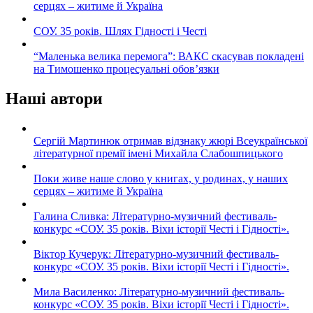
серцях – житиме й Україна
СОУ. 35 років. Шлях Гідності і Честі
“Маленька велика перемога”: ВАКС скасував покладені
на Тимошенко процесуальні обов’язки
Наші автори
Сергій Мартинюк отримав відзнаку жюрі Всеукраїнської
літературної премії імені Михайла Слабошпицького
Поки живе наше слово у книгах, у родинах, у наших
серцях – житиме й Україна
Галина Сливка: Літературно-музичний фестиваль-
конкурс «СОУ. 35 років. Віхи історії Честі і Гідності».
Віктор Кучерук: Літературно-музичний фестиваль-
конкурс «СОУ. 35 років. Віхи історії Честі і Гідності».
Мила Василенко: Літературно-музичний фестиваль-
конкурс «СОУ. 35 років. Віхи історії Честі і Гідності».