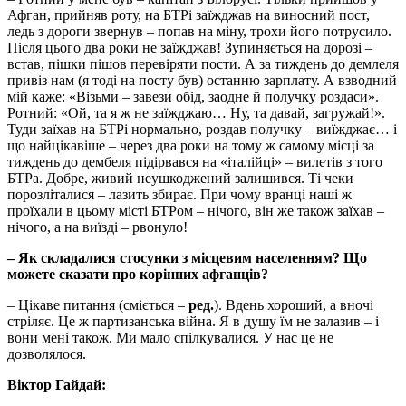
Афган, прийняв роту, на БТРі заїжджав на виносний пост,
ледь з дороги звернув – попав на міну, трохи його потрусило.
Після цього два роки не заїжджав! Зупиняється на дорозі –
встав, пішки пішов перевіряти пости. А за тиждень до демлеля
привіз нам (я тоді на посту був) останню зарплату. А взводний
мій каже: «Візьми – завези обід, заодне й получку роздаси».
Ротний: «Ой, та я ж не заїжджаю… Ну, та давай, загружай!».
Туди заїхав на БТРі нормально, роздав получку – виїжджає… і
що найцікавіше – через два роки на тому ж самому місці за
тиждень до дембеля підірвався на «італійці» – вилетів з того
БТРа. Добре, живий неушкоджений залишився. Ті чеки
порозліталися – лазить збирає. При чому вранці наші ж
проїхали в цьому місті БТРом – нічого, він же також заїхав –
нічого, а на виїзді – рвонуло!
– Як складалися стосунки з місцевим населенням? Що
можете сказати про корінних афганців?
– Цікаве питання (сміється –
ред.
). Вдень хороший, а вночі
стріляє. Це ж партизанська війна. Я в душу їм не залазив – і
вони мені також. Ми мало спілкувалися. У нас це не
дозволялося.
Віктор Гайдай: