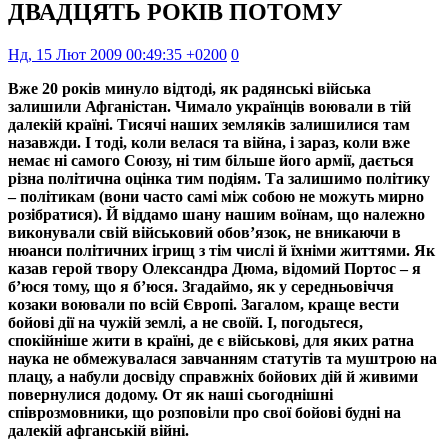
ДВАДЦЯТЬ РОКІВ ПОТОМУ
Нд, 15 Лют 2009 00:49:35 +0200
0
Вже 20 років минуло відтоді, як радянські війська
залишили Афганістан. Чимало українців воювали в тій
далекій країні. Тисячі наших земляків залишилися там
назавжди. І тоді, коли велася та війна, і зараз, коли вже
немає ні самого Союзу, ні тим більше його армії, дається
різна політична оцінка тим подіям. Та залишимо політику
– політикам (вони часто самі між собою не можуть мирно
розібратися). Й віддамо шану нашим воїнам, що належно
виконували свій військовий обов’язок, не вникаючи в
нюанси політичних ігрищ з тім числі й їхніми життями. Як
казав герой твору Олександра Дюма, відомий Портос – я
б’юся тому, що я б’юся. Згадаймо, як у середньовіччя
козаки воювали по всій Європі. Загалом, краще вести
бойові дії на чужій землі, а не своїй. І, погодьтеся,
спокійніше жити в країні, де є військові, для яких ратна
наука не обмежувалася завчанням статутів та муштрою на
плацу, а набули досвіду справжніх бойових дій й живими
повернулися додому. От як наші сьогоднішні
співрозмовники, що розповіли про свої бойові будні на
далекій афганській війні.