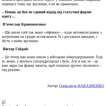
перевагу тому, що зручніше, а не як правильно.
– Певно, це був не єдиний відхід від статутної форми
одягу…
В’ячеслав Кривошеєнко:
– Ще шили собі так звані «ліфчики» – куди автоматні ріжки з
патронами на грудях вставлялися. Їх і доставати швидше, і
бігти з ними зручніше.
Віктор Гайдай:
– Це тепер вже вони пішли у військове обмундирування. Тоді
ж, може, у якихось спецпідрозділах і було. Але в нас ні – це
вже зараз так форму шиють, щоб патрони зручно чіплялися –
під руками.
Автор:
Олександр НАКАЗНЕНКО