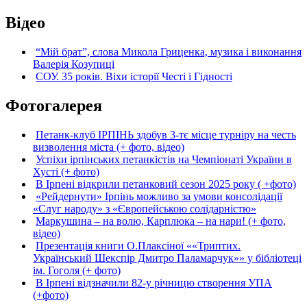
Відео
“Мій брат”, слова Микола Гриценка, музика і виконання
Валерія Козупиці
СОУ. 35 років. Віхи історії Честі і Гідності
Фотогалерея
Петанк-клуб ІРПІНЬ здобув 3-тє місце турніру на честь
визволення міста (+ фото, відео)
Успіхи ірпінських петанкістів на Чемпіонаті України в
Хусті (+ фото)
В Ірпені відкрили петанковий сезон 2025 року ( +фото)
«Рейдернути» Ірпінь можливо за умови консолідації
«Слуг народу» з «Європейською солідарністю»
Маркушина – на волю, Карплюка – на нари! (+ фото,
відео)
Презентація книги О.Плаксіної ««Триптих.
Український Шекспір Дмитро Паламарчук»» у бібліотеці
ім. Гоголя (+ фото)
В Ірпені відзначили 82-у річницю створення УПА
(+фото)