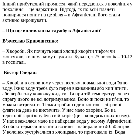
Інший прибутковий промисел, який передається з покоління у
покоління – це наркотики. Відтоді, як по всій планеті
поширився попит на це зілля – в Афганістані його стали
активно вирощувати.
– Що ще впливало на службу в Афганістані?
В’ячеслав Кривошеєнко:
– Хвороби. Як почнуть наші хлопці хворіти тифом чи
жовтухою, то нема кому служити. Бувало, з 25 чоловік – 10-12
в госпіталі.
Віктор Гайдай:
– Хворіли в основному через нестачу нормальної води їхню
воду. Їхню воду треба було перед вживанням або кип’ятити,
або верблюжу колючку кидати. Та при тій температурі через
спрагу цього не всі дотримувалися. Воно ж поки не п’єш, то
можна витримати. Тільки зробиш один ковток – літрової
фляги на день не вистачить. У нас мало хворіли. Бо на
території гарнізону був свій киріс (це – колодязь по-їхньому).
У нас вважалася мало не найкраща вода у всьому Афганістані.
З собою термоси постійно возили – набирали по 40-50 літрів.
У колонах зустрічалися з хлопцями, то пригощали їх. Вода