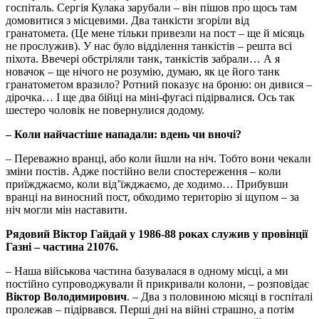
госпіталь. Сергія Кулака зарубали – він пішов про щось там
домовитися з місцевими. Два танкісти згоріли від
гранатомета. (Це мене тільки привезли на пост – ще й місяць
не прослужив). У нас було відділення танкістів – решта всі
піхота. Ввечері обстріляли танк, танкістів забрали… А я
новачок – ще нічого не розумію, думаю, як це його танк
гранатометом вразило? Ротний показує на броню: он дивися –
дірочка… І ще два бійці на міні-фугасі підірвалися. Ось так
шестеро чоловік не повернулися додому.
– Коли найчастіше нападали: вдень чи вночі?
– Переважно вранці, або коли йшли на ніч. Тобто вони чекали
зміни постів. Адже постійно вели спостереження – коли
приїжджаємо, коли від’їжджаємо, де ходимо… Прибувши
вранці на виносний пост, обходимо територію зі щупом – за
ніч могли мін наставити.
Рядовий Віктор Гайдай у 1986-88 роках служив у провінції
Газні – частина 21076.
– Наша військова частина базувалася в одному місці, а ми
постійно супроводжували й прикривали колони, – розповідає
Віктор Володимирович
. – Два з половиною місяці в госпіталі
пролежав – підірвався. Перші дні на війні страшно, а потім