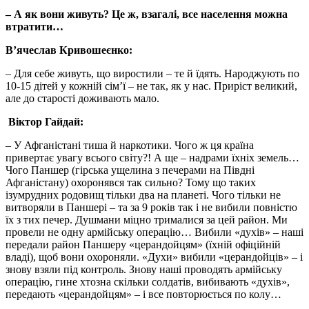
– А як вони живуть? Це ж, взагалі, все населення можна
втратити…
В’ячеслав Кривошеєнко:
– Для себе живуть, що виростили – те й їдять. Народжують по
10-15 дітей у кожній сім’ї – не так, як у нас. Приріст великий,
але до старості доживають мало.
Віктор Гайдай:
– У Афганістані тиша й наркотики. Чого ж ця країна
привертає увагу всього світу?! А ще – надрами їхніх земель…
Чого Паншер (гірська ущелина з печерами на Півдні
Афганістану) охоронявся так сильно? Тому що таких
ізумрудних родовищ тільки два на планеті. Чого тільки не
витворяли в Паншері – та за 9 років так і не вибили повністю
їх з тих печер. Душмани міцно трималися за цей район. Ми
провели не одну армійську операцію… Вибили «духів» – наші
передали район Паншеру «церандойцям» (їхній офіційній
владі), щоб вони охороняли. «Духи» вибили «церандойців» – і
знову взяли під контроль. Знову наші проводять армійську
операцію, гине хтозна скільки солдатів, вибивають «духів»,
передають «церандойцям» – і все повторюється по колу…