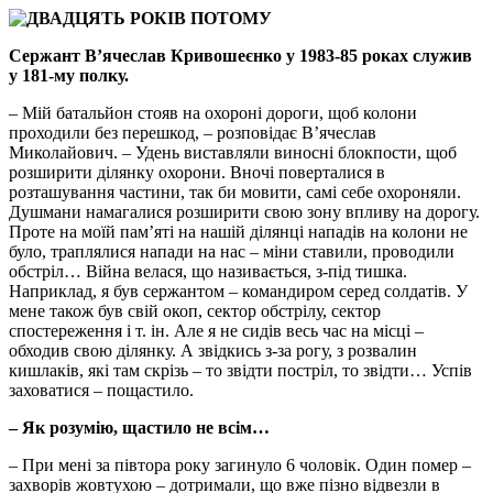
Сержант В’ячеслав Кривошеєнко у 1983-85 роках служив
у 181-му полку.
– Мій батальйон стояв на охороні дороги, щоб колони
проходили без перешкод, – розповідає В’ячеслав
Миколайович. – Удень виставляли виносні блокпости, щоб
розширити ділянку охорони. Вночі поверталися в
розташування частини, так би мовити, самі себе охороняли.
Душмани намагалися розширити свою зону впливу на дорогу.
Проте на моїй пам’яті на нашій ділянці нападів на колони не
було, траплялися напади на нас – міни ставили, проводили
обстріл… Війна велася, що називається, з-під тишка.
Наприклад, я був сержантом – командиром серед солдатів. У
мене також був свій окоп, сектор обстрілу, сектор
спостереження і т. ін. Але я не сидів весь час на місці –
обходив свою ділянку. А звідкись з-за рогу, з розвалин
кишлаків, які там скрізь – то звідти постріл, то звідти… Успів
заховатися – пощастило.
– Як розумію, щастило не всім…
– При мені за півтора року загинуло 6 чоловік. Один помер –
захворів жовтухою – дотримали, що вже пізно відвезли в