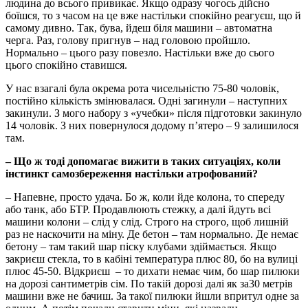
людина до всього привикає. Якщо одразу чогось дійсно
боїшся, то з часом на це вже настільки спокійно реагуєш, що й
самому дивно. Так, бува, йдеш біля машини – автоматна
черга. Раз, голову пригнув – над головою пройшло.
Нормально – цього разу повезло. Настільки вже до сього
цього спокійно ставишся.
У нас взагалі була окрема рота чисельністю 75-80 чоловік,
постійно кількість змінювалася. Одні загинули – наступних
закинули. З мого набору з «учебки» після підготовки закинуло
14 чоловік. З них повернулося додому п’ятеро – 9 залишилося
там.
– Що ж тоді допомагає вижити в таких ситуаціях, коли
інстинкт самозбереження настільки атрофований?
– Напевне, просто удача. Бо ж, коли йде колона, то спереду
або танк, або БТР. Продавлюють стежку, а далі йдуть всі
машини колони – слід у слід. Строго на строго, щоб лишній
раз не наскочити на міну. Де бетон – там нормально. Де немає
бетону – там такий шар піску клубами здіймається. Якщо
закриєш стекла, то в кабіні температура плюс 80, бо на вулиці
плюс 45-50. Відкриєш – то дихати немає чим, бо шар пилюки
на дорозі сантиметрів сім. По такій дорозі далі як за30 метрів
машини вже не бачиш. За такої пилюки йшли впритул одне за