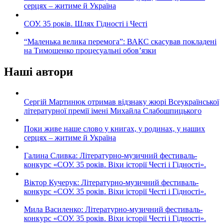
серцях – житиме й Україна
СОУ. 35 років. Шлях Гідності і Честі
“Маленька велика перемога”: ВАКС скасував покладені
на Тимошенко процесуальні обов’язки
Наші автори
Сергій Мартинюк отримав відзнаку жюрі Всеукраїнської
літературної премії імені Михайла Слабошпицького
Поки живе наше слово у книгах, у родинах, у наших
серцях – житиме й Україна
Галина Сливка: Літературно-музичний фестиваль-
конкурс «СОУ. 35 років. Віхи історії Честі і Гідності».
Віктор Кучерук: Літературно-музичний фестиваль-
конкурс «СОУ. 35 років. Віхи історії Честі і Гідності».
Мила Василенко: Літературно-музичний фестиваль-
конкурс «СОУ. 35 років. Віхи історії Честі і Гідності».