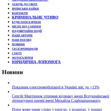
ЗАХОДЬ ДО СВОЇХ
ІРПІНСЬКИ БАЙКИ
КОНТАКТИ
КРИМІНАЛЬНЕ ЧТИВО
КУДИ ПІТИ В ІРПЕНІ
МІСЦЕ ПІД СОНЦЕМ
НАДЗВИЧАЙНІ ПОДЇЇ
НАШІ АВТОРИ
НАШ ПОГЛЯД
НОВИНИ
СЕСІЇ ІРПІНЬРАДИ
СТАТТІ
ФОТОГАЛЕРЕЯ
ЮРИДИЧНА ДОПОМОГА
Новини
Показник електромобілізації в Україні зріс до +13%
Сергій Мартинюк отримав відзнаку жюрі Всеукраїнської
літературної премії імені Михайла Слабошпицького
Поки живе наше слово у книгах, у родинах, у наших