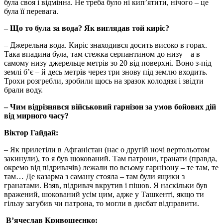
була своя і відмінна. Не треба було ні кип’ятити, нічого – це
була її перевага.
– Що то була за вода? Як виглядав той киріс?
– Джерельна вода. Киріс знаходився досить високо в горах.
Така впадина була, там стежка серпантином до низу – а в
самому низу джерельце метрів зо 20 від поверхні. Воно з-під
землі б’є ­– й десь метрів через три знову під землю входить.
Трохи розгребли, зробили щось на зразок колодязя і звідти
брали воду.
– Чим відрізнявся військовий гарнізон за умов бойових дій
від мирного часу?
Віктор Гайдай:
– Як прилетіли в Афганістан (нас о другій ночі вертольотом
закинули), то я був шокований. Там патрони, гранати (правда,
окремо від підривачів) лежали по всьому гарнізону – те там, те
там… Де казарма з саману стояла – там були ящики з
гранатами. Взяв, підривач вкрутив і пішов. Я наскільки був
вражений, шокований усім цим, адже у Ташкенті, якщо ти
гільзу загубив чи патрона, то могли в дисбат відправити.
В’ячеслав Кривошеєнко: