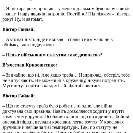
– Я півтора року простав – у мене під ліжком було пару ящиків
гранат, і пару ящиків патронів. Постійно! Під ліжком – півтора
року! Ну, й автомат.
Віктор Гайдай:
– Автомат ніхто ніде не ховав – спали з ним мало не в
обнімку, як з подружкою.
– Невже військовим статутом таке дозволено?
В’ячеслав Кривошеєнко:
– Звичайно, що ні. Але якщо треба… Наприклад, обстріл, тебе
не випускають. Не можеш ні в оружейку, нікуди потрапити.
Мусиш тут сидіти в казармі – й відстрілюватися.
Віктор Гайдай:
– Що по статуту треба було робити, то одне, але війна
диктувала свої правила. Навіть дозволялося ходити у взутті
кому в чому зручно. Особливо хлопці, що виходили на бойові
операції пішки, взували кросівки, легке взуття. У кросівках
зручніше й легше за тієї температури. Так, по статуту не
можна в кросівках бігати. Проте у бойових умовах надавали