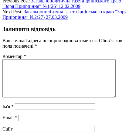
Previous Post:
Загальнополітична газета Ірпінського краю
“Зоря Приірпіння” №1(26) 12.02.2009
Next Post:
Загальнополітична газета Ірпінського краю “Зоря
Приірпіння” №2(27) 27.03.2009
Залишити відповідь
Ваша e-mail адреса не оприлюднюватиметься.
Обов’язкові
поля позначені
*
Коментар
*
Ім'я
*
Email
*
Сайт