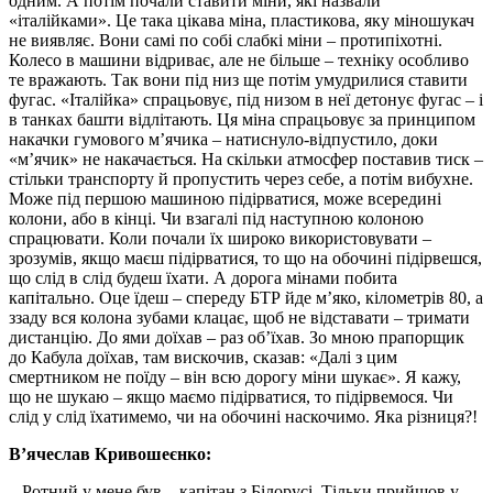
одним. А потім почали ставити міни, які назвали
«італійками». Це така цікава міна, пластикова, яку міношукач
не виявляє. Вони самі по собі слабкі міни – протипіхотні.
Колесо в машини відриває, але не більше – техніку особливо
те вражають. Так вони під низ ще потім умудрилися ставити
фугас. «Італійка» спрацьовує, під низом в неї детонує фугас – і
в танках башти відлітають. Ця міна спрацьовує за принципом
накачки гумового м’ячика – натиснуло-відпустило, доки
«м’ячик» не накачається. На скільки атмосфер поставив тиск –
стільки транспорту й пропустить через себе, а потім вибухне.
Може під першою машиною підірватися, може всередині
колони, або в кінці. Чи взагалі під наступною колоною
спрацювати. Коли почали їх широко використовувати –
зрозумів, якщо маєш підірватися, то що на обочині підірвешся,
що слід в слід будеш їхати. А дорога мінами побита
капітально. Оце їдеш – спереду БТР йде м’яко, кілометрів 80, а
ззаду вся колона зубами клацає, щоб не відставати – тримати
дистанцію. До ями доїхав – раз об’їхав. Зо мною прапорщик
до Кабула доїхав, там вискочив, сказав: «Далі з цим
смертником не поїду – він всю дорогу міни шукає». Я кажу,
що не шукаю – якщо маємо підірватися, то підірвемося. Чи
слід у слід їхатимемо, чи на обочині наскочимо. Яка різниця?!
В’ячеслав Кривошеєнко:
– Ротний у мене був – капітан з Білорусі. Тільки прийшов у