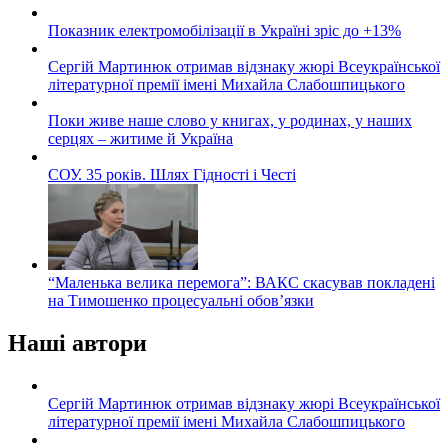
Показник електромобілізації в Україні зріс до +13%
Сергій Мартинюк отримав відзнаку жюрі Всеукраїнської
літературної премії імені Михайла Слабошпицького
Поки живе наше слово у книгах, у родинах, у наших
серцях – житиме й Україна
СОУ. 35 років. Шлях Гідності і Честі
“Маленька велика перемога”: ВАКС скасував покладені
на Тимошенко процесуальні обов’язки
Наші автори
Сергій Мартинюк отримав відзнаку жюрі Всеукраїнської
літературної премії імені Михайла Слабошпицького