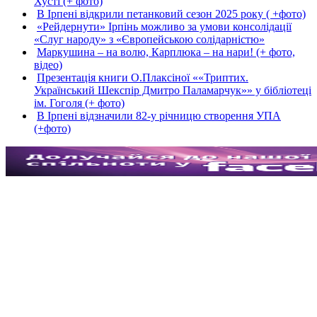
Хусті (+ фото)
В Ірпені відкрили петанковий сезон 2025 року ( +фото)
«Рейдернути» Ірпінь можливо за умови консолідації
«Слуг народу» з «Європейською солідарністю»
Маркушина – на волю, Карплюка – на нари! (+ фото,
відео)
Презентація книги О.Плаксіної ««Триптих.
Український Шекспір Дмитро Паламарчук»» у бібліотеці
ім. Гоголя (+ фото)
В Ірпені відзначили 82-у річницю створення УПА
(+фото)