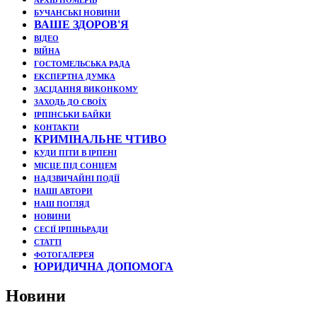
АРХІВ НОМЕРІВ
БУЧАНСЬКІ НОВИНИ
ВАШЕ ЗДОРОВ'Я
ВІДЕО
ВІЙНА
ГОСТОМЕЛЬСЬКА РАДА
ЕКСПЕРТНА ДУМКА
ЗАСІДАННЯ ВИКОНКОМУ
ЗАХОДЬ ДО СВОЇХ
ІРПІНСЬКИ БАЙКИ
КОНТАКТИ
КРИМІНАЛЬНЕ ЧТИВО
КУДИ ПІТИ В ІРПЕНІ
МІСЦЕ ПІД СОНЦЕМ
НАДЗВИЧАЙНІ ПОДЇЇ
НАШІ АВТОРИ
НАШ ПОГЛЯД
НОВИНИ
СЕСІЇ ІРПІНЬРАДИ
СТАТТІ
ФОТОГАЛЕРЕЯ
ЮРИДИЧНА ДОПОМОГА
Новини