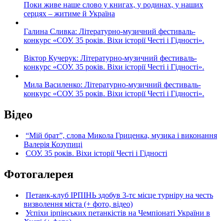
Поки живе наше слово у книгах, у родинах, у наших
серцях – житиме й Україна
Галина Сливка: Літературно-музичний фестиваль-
конкурс «СОУ. 35 років. Віхи історії Честі і Гідності».
Віктор Кучерук: Літературно-музичний фестиваль-
конкурс «СОУ. 35 років. Віхи історії Честі і Гідності».
Мила Василенко: Літературно-музичний фестиваль-
конкурс «СОУ. 35 років. Віхи історії Честі і Гідності».
Відео
“Мій брат”, слова Микола Гриценка, музика і виконання
Валерія Козупиці
СОУ. 35 років. Віхи історії Честі і Гідності
Фотогалерея
Петанк-клуб ІРПІНЬ здобув 3-тє місце турніру на честь
визволення міста (+ фото, відео)
Успіхи ірпінських петанкістів на Чемпіонаті України в