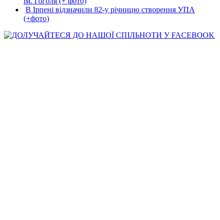
ім. Гоголя (+ фото)
В Ірпені відзначили 82-у річницю створення УПА
(+фото)