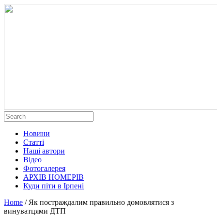
Новини
Статті
Наші автори
Відео
Фотогалерея
АРХІВ НОМЕРІВ
Куди піти в Ірпені
Home
/
Як постраждалим правильно домовлятися з
винуватцями ДТП