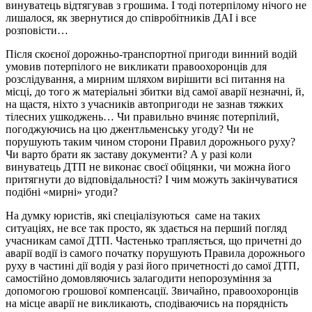
винуватець відтягував з грошима. І тоді потерпілому нічого не
лишалося, як звернутися до співробітників ДАІ і все
розповісти…
Після скоєної дорожньо-транспортної пригоди винний водій
умовив потерпілого не викликати правоохоронців для
розслідування, а мирним шляхом вирішити всі питання на
місці, до того ж матеріальні збитки від самої аварії незначні, й,
на щастя, ніхто з учасників автопригоди не зазнав тяжких
тілесних ушкоджень… Чи правильно вчиняє потерпілий,
погоджуючись на цю джентльменську угоду? Чи не
порушують таким чином сторони Правил дорожнього руху?
Чи варто брати як заставу документи? А у разі коли
винуватець ДТП не виконає своєї обіцянки, чи можна його
притягнути до відповідальності? І чим можуть закінчуватися
подібні «мирні» угоди?
На думку юристів, які спеціалізуються саме на таких
ситуаціях, не все так просто, як здається на перший погляд
учасникам самої ДТП. Частенько трапляється, що причетні до
аварії водії із самого початку порушують Правила дорожнього
руху в частині дії водія у разі його причетності до самої ДТП,
самостійно домовляючись залагодити непорозуміння за
допомогою грошової компенсації. Звичайно, правоохоронців
на місце аварії не викликають, сподіваючись на порядність