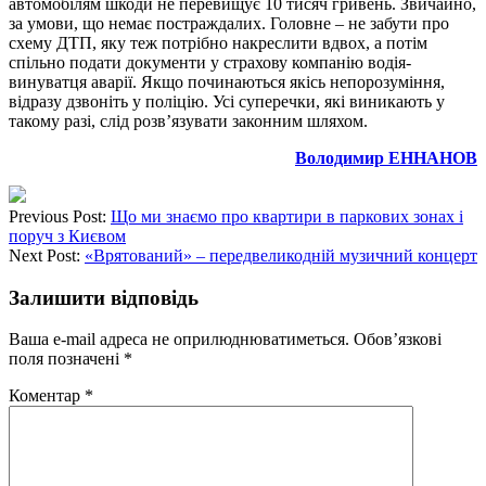
автомобілям шкоди не перевищує 10 тисяч гривень. Звичайно,
за умови, що немає постраждалих. Головне – не забути про
схему ДТП, яку теж потрібно накреслити вдвох, а потім
спільно подати документи у страхову компанію водія-
винуватця аварії. Якщо починаються якісь непорозуміння,
відразу дзвоніть у поліцію. Усі суперечки, які виникають у
такому разі, слід розв’язувати законним шляхом.
Володимир ЕННАНОВ
Previous Post:
Що ми знаємо про квартири в паркових зонах і
поруч з Києвом
Next Post:
«Врятований» – передвеликодній музичний концерт
Залишити відповідь
Ваша e-mail адреса не оприлюднюватиметься.
Обов’язкові
поля позначені
*
Коментар
*