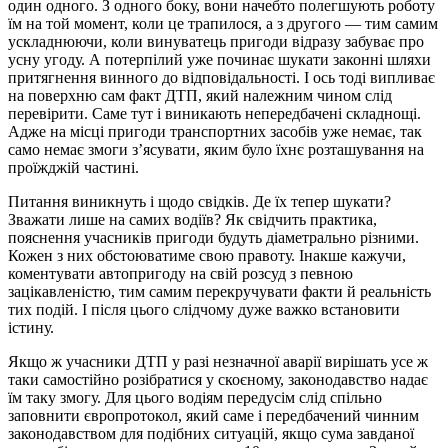
один одного. З одного боку, вони начебто полегшують роботу
їм на той момент, коли це трапилося, а з другого — тим самим
ускладнюючи, коли винуватець пригоди відразу забуває про
усну угоду. А потерпілий уже починає шукати законні шляхи
притягнення винного до відповідальності. І ось тоді випливає
на поверхню сам факт ДТП, який належним чином слід
перевірити. Саме тут і виникають непередбачені складнощі.
Адже на місці пригоди транспортних засобів уже немає, так
само немає змоги з’ясувати, яким було їхнє розташування на
проїжджій частині.
Питання виникнуть і щодо свідків. Де їх тепер шукати?
Зважати лише на самих водіїв? Як свідчить практика,
пояснення учасників пригоди будуть діаметрально різними.
Кожен з них обстоюватиме свою правоту. Інакше кажучи,
коментувати автопригоду на свій розсуд з певною
зацікавленістю, тим самим перекручувати факти й реальність
тих подій. І після цього слідчому дуже важко встановити
істину.
Якщо ж учасники ДТП у разі незначної аварії вирішать усе ж
таки самостійно розібратися у скоєному, законодавство надає
їм таку змогу. Для цього водіям передусім слід спільно
заповнити європротокол, який саме і передбачений чинним
законодавством для подібних ситуацій, якщо сума завданої