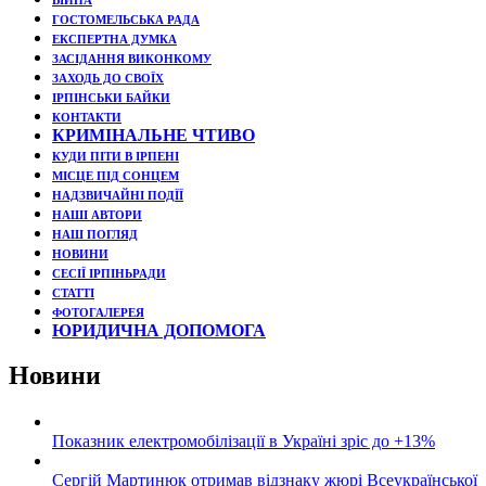
ВІЙНА
ГОСТОМЕЛЬСЬКА РАДА
ЕКСПЕРТНА ДУМКА
ЗАСІДАННЯ ВИКОНКОМУ
ЗАХОДЬ ДО СВОЇХ
ІРПІНСЬКИ БАЙКИ
КОНТАКТИ
КРИМІНАЛЬНЕ ЧТИВО
КУДИ ПІТИ В ІРПЕНІ
МІСЦЕ ПІД СОНЦЕМ
НАДЗВИЧАЙНІ ПОДЇЇ
НАШІ АВТОРИ
НАШ ПОГЛЯД
НОВИНИ
СЕСІЇ ІРПІНЬРАДИ
СТАТТІ
ФОТОГАЛЕРЕЯ
ЮРИДИЧНА ДОПОМОГА
Новини
Показник електромобілізації в Україні зріс до +13%
Сергій Мартинюк отримав відзнаку жюрі Всеукраїнської