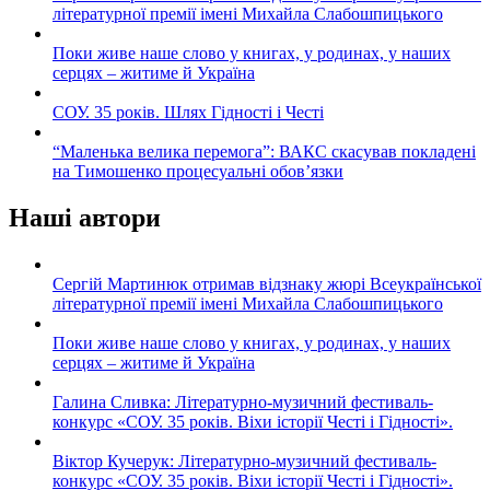
літературної премії імені Михайла Слабошпицького
Поки живе наше слово у книгах, у родинах, у наших
серцях – житиме й Україна
СОУ. 35 років. Шлях Гідності і Честі
“Маленька велика перемога”: ВАКС скасував покладені
на Тимошенко процесуальні обов’язки
Наші автори
Сергій Мартинюк отримав відзнаку жюрі Всеукраїнської
літературної премії імені Михайла Слабошпицького
Поки живе наше слово у книгах, у родинах, у наших
серцях – житиме й Україна
Галина Сливка: Літературно-музичний фестиваль-
конкурс «СОУ. 35 років. Віхи історії Честі і Гідності».
Віктор Кучерук: Літературно-музичний фестиваль-
конкурс «СОУ. 35 років. Віхи історії Честі і Гідності».