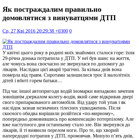
Як постраждалим правильно
домовлятися з винуватцями ДТП
Ср, 27 Кві 2016 20:29:38 +0300
0
У квітні цього року в родині моїх знайомих сталося горе: їхня
29-річна донька потрапила у ДТП. У неї був шанс на життя,
але чомусь вона своєчасно не звернулася по допомогу до
лікарів. Наслідки цієї аварії трагічні. За кілька днів вона
померла від травм. Сиротами залишилися троє її малолітніх
дітей і вбиті горем батьки…
Під час іншої автопригоди водій іномарки випадково зачепив
зовнішнім дзеркалом колегу-водія, який саме відкривав двері
свого припаркованого автомобіля. Від удару той упав і як
наслідок зазнав незначних тілесних ушкодженнь. Після
скоєного обидва вирішили розійтися «по-мирному»,
попередньо домовившись про компенсацію потерпілому. Але
вже наступного дня останньому стало зле. Він звернувся до
лікарів, й ті виявили перелом ноги. Про те, що хворий
напередодні потрапив у ДТП, промовчав. Минуло п’ять днів,