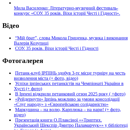
Мила Василенко: Літературно-музичний фестиваль-
конкурс «СОУ. 35 років. Віхи історії Честі і Гідності».
Відео
“Мій брат”, слова Микола Гриценка, музика і виконання
Валерія Козупиці
СОУ. 35 років. Віхи історії Честі і Гідності
Фотогалерея
Петанк-клуб ІРПІНЬ здобув 3-тє місце турніру на честь
визволення міста (+ фото, відео)
Успіхи ірпінських петанкістів на Чемпіонаті України в
Хусті (+ фото)
В Ірпені відкрили петанковий сезон 2025 року ( +фото)
«Рейдернути» Ірпінь можливо за умови консолідації
«Слуг народу» з «Європейською солідарністю»
Маркушина – на волю, Карплюка – на нари! (+ фото,
відео)
Презентація книги О.Плаксіної ««Триптих.
Український Шекспір Дмитро Паламарчук»» у бібліотеці