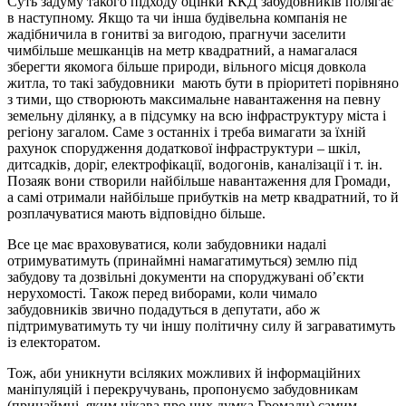
Суть задуму такого підходу оцінки ККД забудовників полягає
в наступному. Якщо та чи інша будівельна компанія не
жадібничила в гонитві за вигодою, прагнучи заселити
чимбільше мешканців на метр квадратний, а намагалася
зберегти якомога більше природи, вільного місця довкола
житла, то такі забудовники мають бути в пріоритеті порівняно
з тими, що створюють максимальне навантаження на певну
земельну ділянку, а в підсумку на всю інфраструктуру міста і
регіону загалом. Саме з останніх і треба вимагати за їхній
рахунок спорудження додаткової інфраструктури – шкіл,
дитсадків, доріг, електрофікації, водогонів, каналізації і т. ін.
Позаяк вони створили найбільше навантаження для Громади,
а самі отримали найбільше прибутків на метр квадратний, то й
розплачуватися мають відповідно більше.
Все це має враховуватися, коли забудовники надалі
отримуватимуть (принаймні намагатимуться) землю під
забудову та дозвільні документи на споруджувані об’єкти
нерухомості. Також перед виборами, коли чимало
забудовників звично подадуться в депутати, або ж
підтримуватимуть ту чи іншу політичну силу й заграватимуть
із електоратом.
Тож, аби уникнути всіляких можливих й інформаційних
маніпуляцій і перекручувань, пропонуємо забудовникам
(принаймні, яким цікава про них думка Громади) самим