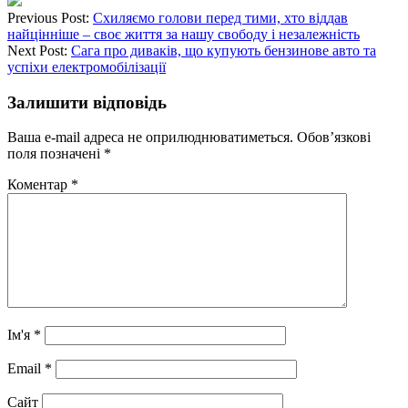
Previous Post:
Схиляємо голови перед тими, хто віддав
найцінніше – своє життя за нашу свободу і незалежність
Next Post:
Сага про диваків, що купують бензинове авто та
успіхи електромобілізації
Залишити відповідь
Ваша e-mail адреса не оприлюднюватиметься.
Обов’язкові
поля позначені
*
Коментар
*
Ім'я
*
Email
*
Сайт