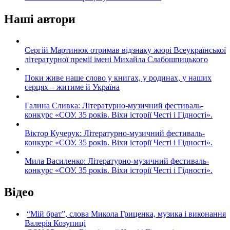
Наші автори
Сергій Мартинюк отримав відзнаку жюрі Всеукраїнської
літературної премії імені Михайла Слабошпицького
Поки живе наше слово у книгах, у родинах, у наших
серцях – житиме й Україна
Галина Сливка: Літературно-музичний фестиваль-
конкурс «СОУ. 35 років. Віхи історії Честі і Гідності».
Віктор Кучерук: Літературно-музичний фестиваль-
конкурс «СОУ. 35 років. Віхи історії Честі і Гідності».
Мила Василенко: Літературно-музичний фестиваль-
конкурс «СОУ. 35 років. Віхи історії Честі і Гідності».
Відео
“Мій брат”, слова Микола Гриценка, музика і виконання
Валерія Козупиці