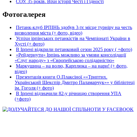
СОУ. 35 років. Віхи історії Честі і Гідності
Фотогалерея
Петанк-клуб ІРПІНЬ здобув 3-тє місце турніру на честь
визволення міста (+ фото, відео)
Успіхи ірпінських петанкістів на Чемпіонаті України в
Хусті (+ фото)
В Ірпені відкрили петанковий сезон 2025 року ( +фото)
«Рейдернути» Ірпінь можливо за умови консолідації
«Слуг народу» з «Європейською солідарністю»
Маркушина – на волю, Карплюка – на нари! (+ фото,
відео)
Презентація книги О.Плаксіної ««Триптих.
Український Шекспір Дмитро Паламарчук»» у бібліотеці
ім. Гоголя (+ фото)
В Ірпені відзначили 82-у річницю створення УПА
(+фото)