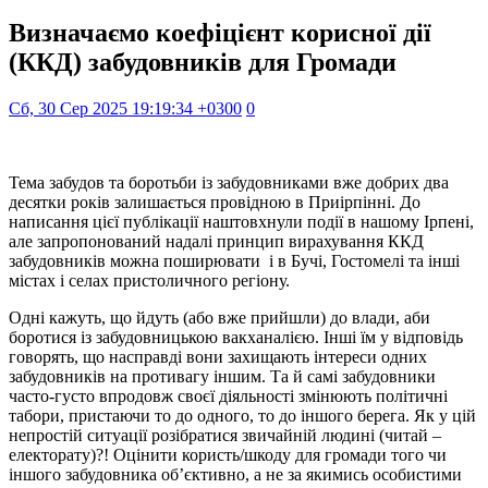
Визначаємо коефіцієнт корисної дії
(ККД) забудовників для Громади
Сб, 30 Сер 2025 19:19:34 +0300
0
Тема забудов та боротьби із забудовниками вже добрих два
десятки років залишається провідною в Приірпінні. До
написання цієї публікації наштовхнули події в нашому Ірпені,
але запропонований надалі принцип вирахування ККД
забудовників можна поширювати і в Бучі, Гостомелі та інші
містах і селах пристоличного регіону.
Одні кажуть, що йдуть (або вже прийшли) до влади, аби
боротися із забудовницькою вакханалією. Інші їм у відповідь
говорять, що насправді вони захищають інтереси одних
забудовників на противагу іншим. Та й самі забудовники
часто-густо впродовж своєї діяльності змінюють політичні
табори, пристаючи то до одного, то до іншого берега. Як у цій
непростій ситуації розібратися звичайній людині (читай –
електорату)?! Оцінити користь/шкоду для громади того чи
іншого забудовника об’єктивно, а не за якимись особистими