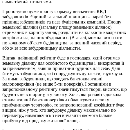
симпатіями/антипатіями.
Пропонуємо дуже просту формулу визначення ККД
забудовників. Єдиний загальний принцип – наразі без
прізвищ забудовників та назв будівельних компаній. Площу
земельної ділянки (загальну площу земельних ділянок),
отриманих в користування, розділити на кількість квадратних
метрів житла, на них збудованих. (Взагалі, можна визначати
по кожному об’єкту будівництва, за певний часовий період,
або ж за всю забудовницьку діяльність).
Відтак, найвищий рейтинг буде в господаря, який отримав
земельну ділянку для особистого будівництва і використав її
за призначенням, звівши приватний будинок для себе. Далі
йтимуть забудовники, які споруджують дуплекси, таунхаузи.
За ними забудовники, що зводять багатоквартирні
малоповерхівки (не вище 5-ти поверхів). І останніми в
запропонованому рейтингу значитимуться творці висоток, що
будують не в ширину, а у висоту. Хоча, якщо навіть довкола
стоквартирної багатоповерхівки облаштувати велику
прибудинкову територію, то запропонований коефіцієнт буде
вищим, ніж у тих, хто забудовує ділянку максимально по
периметру, намагаючись з неї вичавити якомога більше
прибутку від продажу житлової площі.