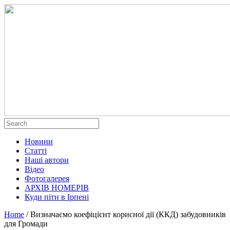
Новини
Статті
Наші автори
Відео
Фотогалерея
АРХІВ НОМЕРІВ
Куди піти в Ірпені
Home
/
Визначаємо коефіцієнт корисної дії (ККД) забудовників
для Громади