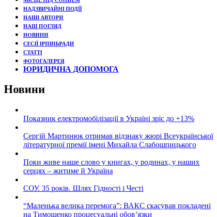
МІСЦЕ ПІД СОНЦЕМ
НАДЗВИЧАЙНІ ПОДЇЇ
НАШІ АВТОРИ
НАШ ПОГЛЯД
НОВИНИ
СЕСІЇ ІРПІНЬРАДИ
СТАТТІ
ФОТОГАЛЕРЕЯ
ЮРИДИЧНА ДОПОМОГА
Новини
Показник електромобілізації в Україні зріс до +13%
Сергій Мартинюк отримав відзнаку жюрі Всеукраїнської
літературної премії імені Михайла Слабошпицького
Поки живе наше слово у книгах, у родинах, у наших
серцях – житиме й Україна
СОУ. 35 років. Шлях Гідності і Честі
“Маленька велика перемога”: ВАКС скасував покладені
на Тимошенко процесуальні обов’язки